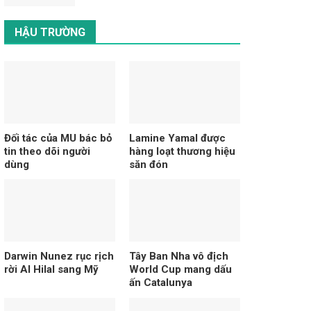
HẬU TRƯỜNG
Đối tác của MU bác bỏ
Lamine Yamal được
tin theo dõi người
hàng loạt thương hiệu
dùng
săn đón
Darwin Nunez rục rịch
Tây Ban Nha vô địch
rời Al Hilal sang Mỹ
World Cup mang dấu
ấn Catalunya