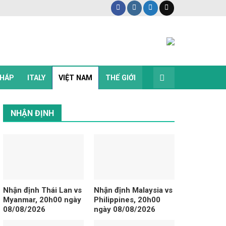
HÁP
ITALY
VIỆT NAM
THẾ GIỚI
NHẬN ĐỊNH
Nhận định Thái Lan vs
Nhận định Malaysia vs
Myanmar, 20h00 ngày
Philippines, 20h00
08/08/2026
ngày 08/08/2026