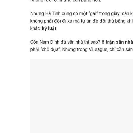
Nhưng Hà Tĩnh cũng có một “gai” trong giày: sân 
không phải đội đi xa mà tự tin đè đối thủ bằng kh
khác:
kỷ luật
.
Còn Nam Định đá sân nhà thì sao?
6 trận sân nhà
phải “chỗ dựa”. Nhưng trong V.League, chỉ cần sâ