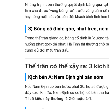
Những trận ít bàn thường quyết định bằng
quả tạt
làm chủ được “vùng bóng rơi” trước vòng cấm sẽ có 
hay nóng ruột sút vội, còn đội khách bình tĩnh hơn 
3) Bóng cố định: góc, phạt treo, ném
Trong thế trận giằng co, bóng cố định là “đường tắ
huống phạt góc/đá phạt. Hà Tĩnh thì thường chờ s
cũng đủ đổi màu trận đấu.
Thế trận có thể xảy ra: 3 kịch
Kịch bản A: Nam Định ghi bàn sớm – 
Nếu Nam Định có bàn trước phút 30, họ sẽ được giả
đẩy cao. Khi đó, Nam Định có cơ hội có bàn thứ ha
Tỉ số kiểu này thường là 2-0 hoặc 2-1.