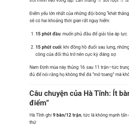
trói mình vào vòng lặp:
cần thắng → sốt ruột → 
Điểm yếu lớn nhất của những đội bóng “khát thắng
sẽ có hai khoảng thời gian rất nguy hiểm:
15 phút đầu
: muốn phủ đầu để giải tỏa áp lực.
15 phút cuối
: khi đồng hồ đuổi sau lưng, những
công của đối thủ trở nên cực kỳ đáng sợ.
Nam Định mùa này thủng 16 sau 11 trận—tức trun
đủ để nói rằng họ không thể đá “mở toang” mà khô
Câu chuyện của Hà Tĩnh: Ít bà
điểm”
Hà Tĩnh ghi
9 bàn/12 trận
, tức là không mạnh tấ
thứ: