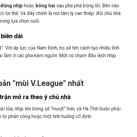
 đúng nhịp
hoặc
bóng hai
sau pha phá bóng lỗi. Bên nào
lợi thế. Và đây chính là nơi tâm lý can thiệp: đội chủ nhà
trong lựa chọn cuối.
 biên dài
t”. Với áp lực của Nam Định, họ sẽ tìm cách tạo nhiều tình
ai lầm ở các pha kèm người. Một cú chạm đầu lệch nhịp
 bản “mùi V.League” nhất
trận mở ra theo ý chủ nhà
i tỏa, nhịp lên bóng sẽ “mượt” hơn, và Hà Tĩnh buộc phải
i từ phản công hoặc một tình huống cố định.