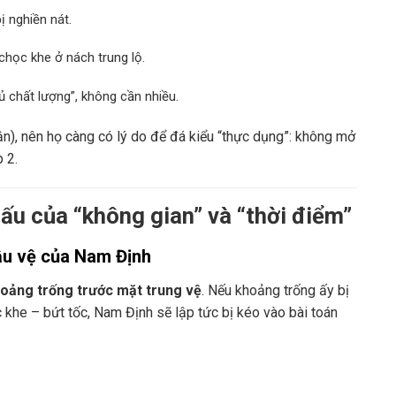
ị nghiền nát.
chọc khe ở nách trung lộ.
 chất lượng”, không cần nhiều.
rận), nên họ càng có lý do để đá kiểu “thực dụng”: không mở
p 2.
ấu của “không gian” và “thời điểm”
hậu vệ của Nam Định
oảng trống trước mặt trung vệ
. Nếu khoảng trống ấy bị
 khe – bứt tốc, Nam Định sẽ lập tức bị kéo vào bài toán