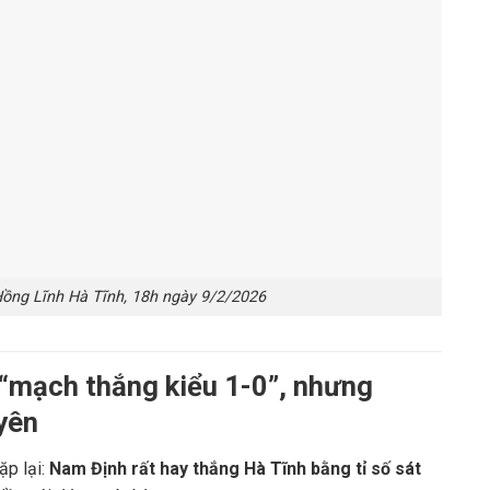
ồng Lĩnh Hà Tĩnh, 18h ngày 9/2/2026
 “mạch thắng kiểu 1-0”, nhưng
yên
ặp lại:
Nam Định rất hay thắng Hà Tĩnh bằng tỉ số sát