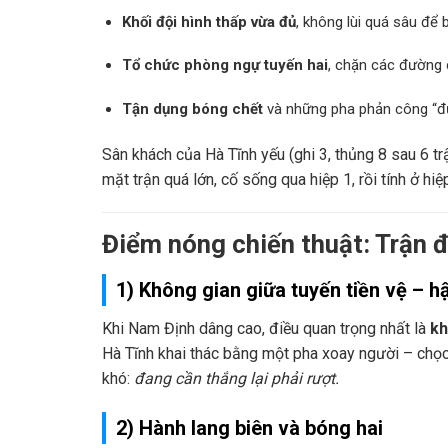
Khối đội hình thấp vừa đủ
, không lùi quá sâu để b
Tổ chức phòng ngự tuyến hai
, chặn các đường 
Tận dụng bóng chết
và những pha phản công “đủ
Sân khách của Hà Tĩnh yếu (ghi 3, thủng 8 sau 6 t
mặt trận quá lớn, cố sống qua hiệp 1, rồi tính ở hiệ
Điểm nóng chiến thuật: Trận đ
1) Không gian giữa tuyến tiền vệ – 
Khi Nam Định dâng cao, điều quan trọng nhất là
kh
Hà Tĩnh khai thác bằng một pha xoay người – chọc
khó:
đang cần thắng lại phải rượt.
2) Hành lang biên và bóng hai