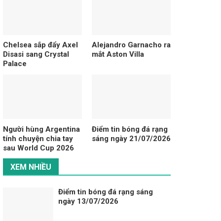
Chelsea sắp đẩy Axel
Alejandro Garnacho ra
Disasi sang Crystal
mắt Aston Villa
Palace
Người hùng Argentina
Điểm tin bóng đá rạng
tính chuyện chia tay
sáng ngày 21/07/2026
sau World Cup 2026
XEM NHIỀU
Điểm tin bóng đá rạng sáng
ngày 13/07/2026