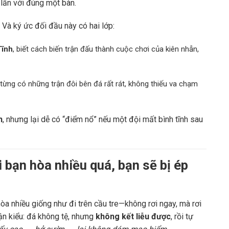
i lần với đúng một bàn.
. Và ký ức đối đầu này có hai lớp:
Tĩnh
, biết cách biến trận đấu thành cuộc chơi của kiên nhẫn,
từng có những trận đôi bên đá rất rát, không thiếu va chạm
n
, nhưng lại dễ có “điểm nổ” nếu một đội mất bình tĩnh sau
bạn hòa nhiều quá, bạn sẽ bị ép
òa nhiều giống như đi trên cầu tre—không rơi ngay, mà rơi
ận kiểu: đá không tệ, nhưng
không kết liễu được
, rồi tự