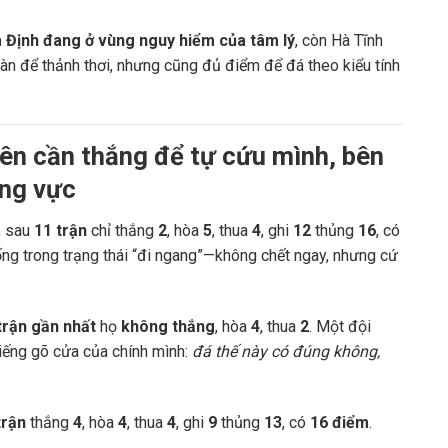
Định đang ở vùng nguy hiểm của tâm lý
, còn Hà Tĩnh
n để thảnh thơi, nhưng cũng đủ điểm để đá theo kiểu tính
bên cần thắng để tự cứu mình, bên
ống vực
, sau
11 trận
chỉ thắng
2
, hòa
5
, thua
4
, ghi
12
thủng
16
, có
ng trong trạng thái “đi ngang”—không chết ngay, nhưng cứ
trận gần nhất
họ
không thắng
, hòa
4
, thua
2
. Một đội
iếng gõ cửa của chính mình:
đá thế này có đúng không,
trận
thắng
4
, hòa
4
, thua
4
, ghi
9
thủng
13
, có
16 điểm
.