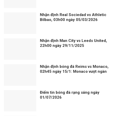
Nhận định Real Sociedad vs Athletic
Bilbao, 03h00 ngày 05/03/2026
Nhận định Man City vs Leeds United,
22h00 ngày 29/11/2025
Nhận định bóng đá Reims vs Monaco,
02h45 ngày 15/1: Monaco vượt ngàn
chông gai
Điểm tin bóng đá rạng sáng ngày
01/07/2026