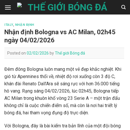
Skip
to
content
ITALY
,
NHẬN ĐỊNH
Nhận định Bologna vs AC Milan, 02h45
ngày 04/02/2026
Posted on
02/02/2026
by
Thế giới Bóng đá
Đêm đông Bologna luôn mang một vẻ đẹp khắc nghiệt. Khi
gió từ Apennines thổi về, nhiệt độ rơi xuống còn 3 độ C,
khán đài Renato Dall’Ara sẽ sáng rực với hơn 36.000 tiếng
hô vang. Rạng sáng 04/02/2026, lúc 02h45, Bologna tiếp
AC Milan trong khuôn khổ vòng 23 Serie A – một trận đấu
không chỉ là cuộc chiến điểm số, mà còn là nơi hai triết lý
bóng đá, hai tham vọng đụng độ trực diện.
Với Bologna, đây là bài kiểm tra bản lĩnh của một đội bóng