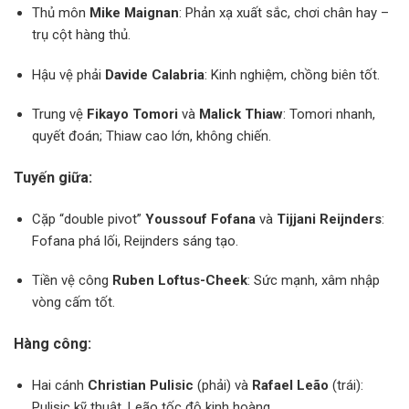
Thủ môn
Mike Maignan
: Phản xạ xuất sắc, chơi chân hay –
trụ cột hàng thủ.
Hậu vệ phải
Davide Calabria
: Kinh nghiệm, chồng biên tốt.
Trung vệ
Fikayo Tomori
và
Malick Thiaw
: Tomori nhanh,
quyết đoán; Thiaw cao lớn, không chiến.
Tuyến giữa:
Cặp “double pivot”
Youssouf Fofana
và
Tijjani Reijnders
:
Fofana phá lối, Reijnders sáng tạo.
Tiền vệ công
Ruben Loftus-Cheek
: Sức mạnh, xâm nhập
vòng cấm tốt.
Hàng công:
Hai cánh
Christian Pulisic
(phải) và
Rafael Leão
(trái):
Pulisic kỹ thuật, Leão tốc độ kinh hoàng.