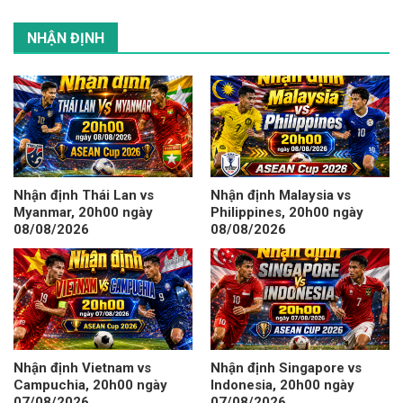
NHẬN ĐỊNH
Nhận định Thái Lan vs
Nhận định Malaysia vs
Myanmar, 20h00 ngày
Philippines, 20h00 ngày
08/08/2026
08/08/2026
Nhận định Vietnam vs
Nhận định Singapore vs
Campuchia, 20h00 ngày
Indonesia, 20h00 ngày
07/08/2026
07/08/2026