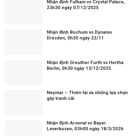
Nhận định Fulham vs Crystal Palace,
23h30 ngày 07/12/2025
Nhận định Bochum vs Dynamo
Dresden, 0h30 ngày 22/11
Nhận định Greuther Furth vs Hertha
Berlin, 0h30 ngày 13/12/2025
Neymar – Thiên tài và những lựa chọn
gây tranh cãi
Nhận định Arsenal vs Bayer
Leverkusen, 03h00 ngày 18/3/2026