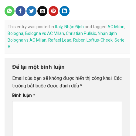
This entry was posted in
Italy
,
Nhận Định
and tagged
AC Milan
,
Bologna
,
Bologna vs AC Milan
,
Christian Pulisic
,
Nhận định
Bologna vs AC Milan
,
Rafael Leao
,
Ruben Loftus-Cheek
,
Serie
A
.
Để lại một bình luận
Email của bạn sẽ không được hiển thị công khai.
Các
trường bắt buộc được đánh dấu
*
Bình luận
*