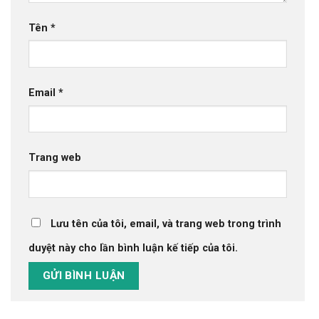
Tên
*
Email
*
Trang web
Lưu tên của tôi, email, và trang web trong trình
duyệt này cho lần bình luận kế tiếp của tôi.