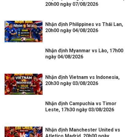
20h00 ngày 07/08/2026
Nhận định Philippines vs Thái Lan,
20h00 ngày 04/08/2026
Nhận định Myanmar vs Lào, 17h00
ngày 04/08/2026
Nhận định Vietnam vs Indonesia,
20h30 ngày 03/08/2026
Nhận định Campuchia vs Timor
Leste, 17h30 ngày 03/08/2026
Nhận định Manchester United vs
Atletico Madrid, 20h00 ngày