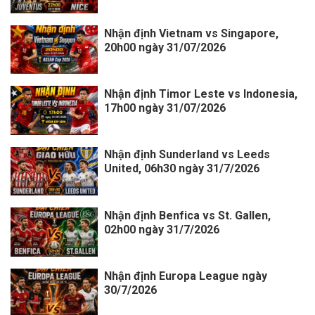
Nhận định Vietnam vs Singapore,
20h00 ngày 31/07/2026
Nhận định Timor Leste vs Indonesia,
17h00 ngày 31/07/2026
Nhận định Sunderland vs Leeds
United, 06h30 ngày 31/7/2026
Nhận định Benfica vs St. Gallen,
02h00 ngày 31/7/2026
Nhận định Europa League ngày
30/7/2026