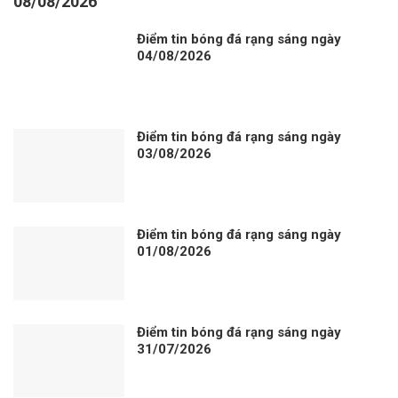
08/08/2026
Điểm tin bóng đá rạng sáng ngày
04/08/2026
Điểm tin bóng đá rạng sáng ngày
03/08/2026
Điểm tin bóng đá rạng sáng ngày
01/08/2026
Điểm tin bóng đá rạng sáng ngày
31/07/2026