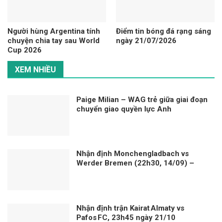
Người hùng Argentina tính
Điểm tin bóng đá rạng sáng
chuyện chia tay sau World
ngày 21/07/2026
Cup 2026
XEM NHIỀU
Paige Milian – WAG trẻ giữa giai đoạn
chuyển giao quyền lực Anh
Nhận định Monchengladbach vs
Werder Bremen (22h30, 14/09) –
Bundesliga
Nhận định trận Kairat Almaty vs
Pafos FC, 23h45 ngày 21/10