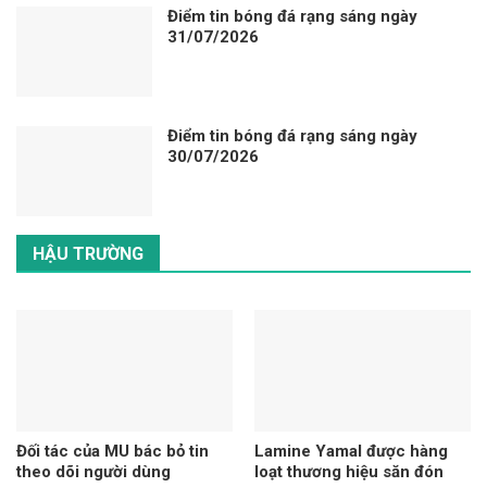
Điểm tin bóng đá rạng sáng ngày
31/07/2026
Điểm tin bóng đá rạng sáng ngày
30/07/2026
HẬU TRƯỜNG
Đối tác của MU bác bỏ tin
Lamine Yamal được hàng
theo dõi người dùng
loạt thương hiệu săn đón