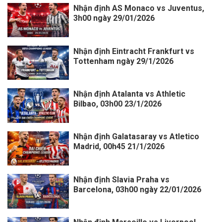
Nhận định AS Monaco vs Juventus,
3h00 ngày 29/01/2026
Nhận định Eintracht Frankfurt vs
Tottenham ngày 29/1/2026
Nhận định Atalanta vs Athletic
Bilbao, 03h00 23/1/2026
Nhận định Galatasaray vs Atletico
Madrid, 00h45 21/1/2026
Nhận định Slavia Praha vs
Barcelona, 03h00 ngày 22/01/2026