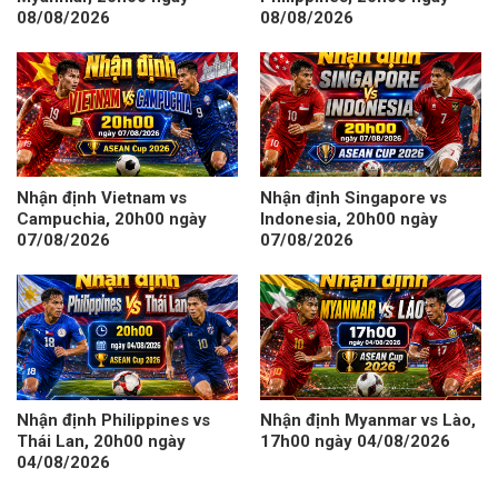
08/08/2026
08/08/2026
Nhận định Vietnam vs
Nhận định Singapore vs
Campuchia, 20h00 ngày
Indonesia, 20h00 ngày
07/08/2026
07/08/2026
Nhận định Philippines vs
Nhận định Myanmar vs Lào,
Thái Lan, 20h00 ngày
17h00 ngày 04/08/2026
04/08/2026