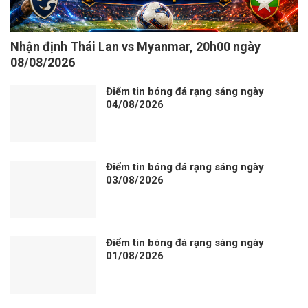
Nhận định Thái Lan vs Myanmar, 20h00 ngày
08/08/2026
Điểm tin bóng đá rạng sáng ngày
04/08/2026
Điểm tin bóng đá rạng sáng ngày
03/08/2026
Điểm tin bóng đá rạng sáng ngày
01/08/2026