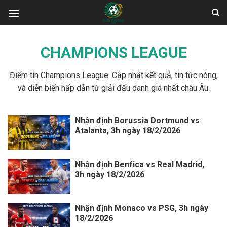
Skip
to
content
CHAMPIONS LEAGUE
Điểm tin Champions League: Cập nhật kết quả, tin tức nóng,
và diễn biến hấp dẫn từ giải đấu danh giá nhất châu Âu.
Nhận định Borussia Dortmund vs
Atalanta, 3h ngày 18/2/2026
Nhận định Benfica vs Real Madrid,
3h ngày 18/2/2026
Nhận định Monaco vs PSG, 3h ngày
18/2/2026