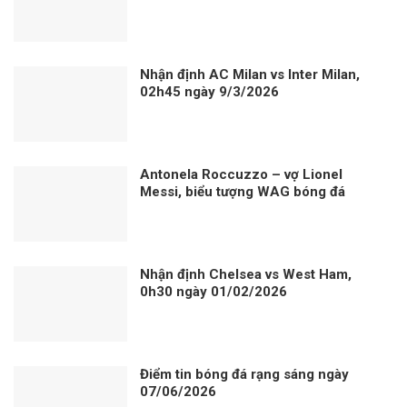
Nhận định AC Milan vs Inter Milan,
02h45 ngày 9/3/2026
Antonela Roccuzzo – vợ Lionel
Messi, biểu tượng WAG bóng đá
Nhận định Chelsea vs West Ham,
0h30 ngày 01/02/2026
Điểm tin bóng đá rạng sáng ngày
07/06/2026