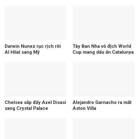
Darwin Nunez rục rịch rời
Tây Ban Nha vô địch World
Al Hilal sang Mỹ
Cup mang dấu ấn Catalunya
Chelsea sắp đẩy Axel Disasi
Alejandro Garnacho ra mắt
sang Crystal Palace
Aston Villa