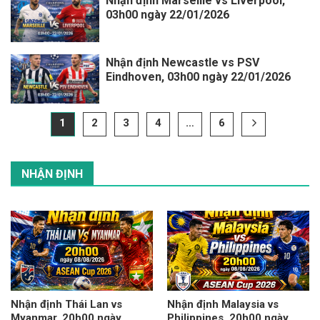
Nhận định Marseille vs Liverpool,
03h00 ngày 22/01/2026
Nhận định Newcastle vs PSV
Eindhoven, 03h00 ngày 22/01/2026
1
2
3
4
…
6
NHẬN ĐỊNH
Nhận định Thái Lan vs
Nhận định Malaysia vs
Myanmar, 20h00 ngày
Philippines, 20h00 ngày