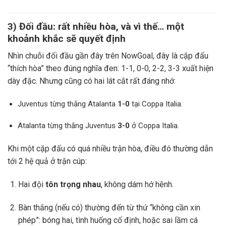
3) Đối đầu: rất nhiều hòa, và vì thế… một
khoảnh khắc sẽ quyết định
Nhìn chuỗi đối đầu gần đây trên NowGoal, đây là cặp đấu
“thích hòa” theo đúng nghĩa đen: 1-1, 0-0, 2-2, 3-3 xuất hiện
dày đặc. Nhưng cũng có hai lát cắt rất đáng nhớ:
Juventus từng thắng Atalanta
1-0
tại Coppa Italia.
Atalanta từng thắng Juventus
3-0
ở Coppa Italia.
Khi một cặp đấu có quá nhiều trận hòa, điều đó thường dẫn
tới 2 hệ quả ở trận cúp:
Hai đội
tôn trọng nhau
, không dám hớ hênh.
Bàn thắng (nếu có) thường đến từ thứ “không cần xin
phép”: bóng hai, tình huống cố định, hoặc sai lầm cá