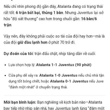
Nếu chỉ nhìn phong độ gần đây, Atalanta đang có trạng thái
rất tốt:
6 trận bất bại, thủng 1 bàn
. Nhưng Juventus lại sở
hữu “độ sát thương” cao hơn trong chuỗi gần:
16 bàn/6
trận
.
Vậy nên, đây không phải cuộc so tài của đội hay hơn—mà là
của đội
giữ đầu lạnh hơn
ở phút 70 trở đi.
Dự đoán của tôi:
trận đấu chặt, nhịp tăng dần về cuối.
Lựa chọn hợp lý:
Atalanta 1-1 Juventus (90 phút)
Cửa phụ dễ xảy ra:
Atalanta 1-0 Juventus
nếu chủ nhà tận
dụng tốt bóng chết, hoặc
Atalanta 0-1 Juventus
nếu Juve
“đánh một nhát” ở chuyển trạng thái.
Mời bạn bình luận:
Bạn nghiêng về kịch bản nào—Atalanta
bay tiếp nhờ nhịp sân nhà, hay Juventus lạnh lùng “đâm một