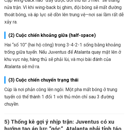
Cặp wing-back nào “đẩy được đối thủ lùi 5 mét” sẽ thắng
nửa trận. Vì khi wing-back bị ghim, đội bóng sẽ mất đường
thoát bóng, và áp lực sẽ dồn lên trung vệ—nơi sai lầm rất dễ
xảy ra.
(2) Cuộc chiến khoảng giữa (half-space)
Hai “số 10” (hai hộ công) trong 3-4-2-1 sống bằng khoảng
trống giữa tuyến. Nếu Juventus để Atalanta quay mặt lên ở
khu vực này, hàng thủ sẽ phải lùi, và mọi bài đánh của
Atalanta sẽ mở ra.
(3) Cuộc chiến chuyển trạng thái
Cúp là nơi phản công lên ngôi. Một pha mất bóng ở trung
tuyến có thể thành 1 đối 1 với thủ môn chỉ sau 3 đường
chuyền.
5) Thống kê gợi ý nhịp trận: Juventus có xu
hướng tạo áp lực “góc”, Atalanta phải tỉnh táo