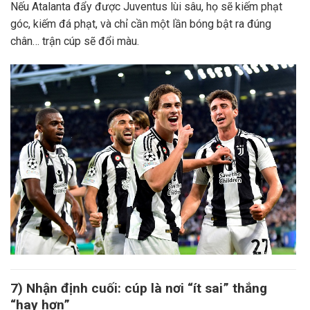
Nếu Atalanta đẩy được Juventus lùi sâu, họ sẽ kiếm phạt
góc, kiếm đá phạt, và chỉ cần một lần bóng bật ra đúng
chân… trận cúp sẽ đổi màu.
7) Nhận định cuối: cúp là nơi “ít sai” thắng
“hay hơn”