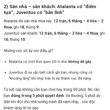
2) Sân nhà – sân khách: Atalanta có “điểm
tựa”, Juventus có “bản lĩnh”
Atalanta đá sân nhà mùa này:
12 trận, 6 thắng – 4 hòa – 2
thua
, ghi
18
, thủng
9
.
Juventus sân khách:
12 trận, 6 thắng – 2 hòa – 4 thua
, ghi
16
, thủng
10
.
Những con số ấy nói điều gì?
Atalanta có một thói quen tốt ở nhà:
không dễ gãy
.
Juventus đi xa vẫn biết cách ghi bàn, nhưng cũng có
“khoảng lặng” khi nhịp trận bị ép thành cục đá nặng.
Tứ kết cúp không cần bạn chơi hay trong 90 phút. Nó cần
bạn
đúng trong 5 phút quyết định
. Và thường, 5 phút ấy
đến khi đội chủ nhà tưởng mình đã nắm nhịp… còn đội
khách lặng lẽ rút dao.