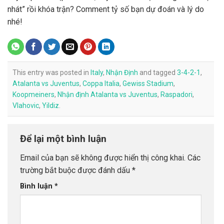
nhát” rồi khóa trận? Comment tỷ số bạn dự đoán và lý do
nhé!
This entry was posted in
Italy
,
Nhận Định
and tagged
3-4-2-1
,
Atalanta vs Juventus
,
Coppa Italia
,
Gewiss Stadium
,
Koopmeiners
,
Nhận định Atalanta vs Juventus
,
Raspadori
,
Vlahovic
,
Yildiz
.
Để lại một bình luận
Email của bạn sẽ không được hiển thị công khai.
Các
trường bắt buộc được đánh dấu
*
Bình luận
*