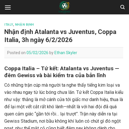
Skip
to
content
ITALY
,
NHẬN ĐỊNH
Nhận định Atalanta vs Juventus, Coppa
Italia, 3h ngày 6/2/2026
Posted on
05/02/2026
by
Ethan Skyler
Coppa Italia
– Tứ kết:
Atalanta
vs
Juventus
—
đêm Gewiss và bài kiểm tra của bản lĩnh
Có những trận cúp mà người ta nghe thấy tiếng kim loại va
vào nhau ngay từ lúc bóng chưa lăn. Tứ kết Coppa Italia kiểu
như vậy: thắng là mở cánh cửa tới giấc mơ danh hiệu, thua là
để lại một vết cắt rất khó lành—nhất là với hai đội đã quá
quen cảm giác “gần tới rồi… lại trượt”. Trận này diễn ra tại
Gewiss Stadium
, nơi bầu không khí luôn có chút gì đó ngột
ngạt, như thể mặt cỏ cũng biết đêm nay không dành cho