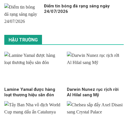
Điểm tin bóng đá rạng sáng ngày
24/07/2026
HẬU TRƯỜNG
Lamine Yamal được hàng
Darwin Nunez rục rịch rời
loạt thương hiệu săn đón
Al Hilal sang Mỹ