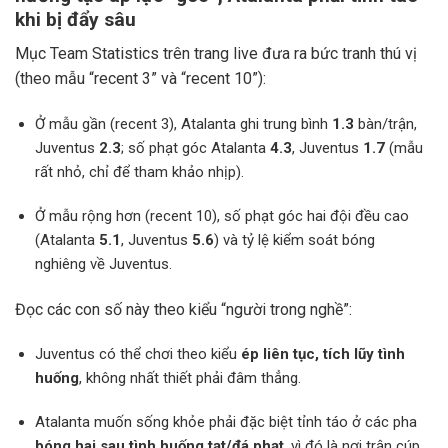
khi bị đẩy sâu
Mục Team Statistics trên trang live đưa ra bức tranh thú vị
(theo mẫu “recent 3” và “recent 10”):
Ở mẫu gần (recent 3), Atalanta ghi trung bình
1.3
bàn/trận,
Juventus
2.3
; số phạt góc Atalanta
4.3
, Juventus
1.7
(mẫu
rất nhỏ, chỉ để tham khảo nhịp).
Ở mẫu rộng hơn (recent 10), số phạt góc hai đội đều cao
(Atalanta
5.1
, Juventus
5.6
) và tỷ lệ kiểm soát bóng
nghiêng về Juventus.
Đọc các con số này theo kiểu “người trong nghề”:
Juventus có thể chơi theo kiểu
ép liên tục, tích lũy tình
huống
, không nhất thiết phải đâm thẳng.
Atalanta muốn sống khỏe phải đặc biệt tỉnh táo ở các pha
bóng hai sau tình huống tạt/đá phạt
, vì đó là nơi trận cúp