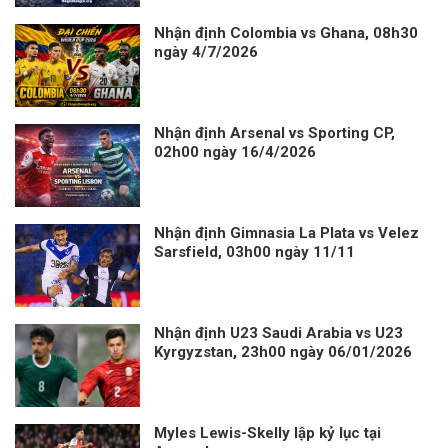
Nhận định Colombia vs Ghana, 08h30
ngày 4/7/2026
Nhận định Arsenal vs Sporting CP,
02h00 ngày 16/4/2026
Nhận định Gimnasia La Plata vs Velez
Sarsfield, 03h00 ngày 11/11
Nhận định U23 Saudi Arabia vs U23
Kyrgyzstan, 23h00 ngày 06/01/2026
Myles Lewis-Skelly lập kỷ lục tại