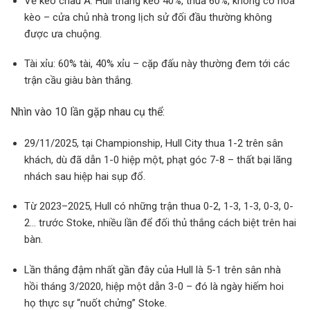
Về kèo châu Á: Hull thắng kèo 40%, thua 60%, không có hòa
kèo – cửa chủ nhà trong lịch sử đối đầu thường không
được ưa chuộng.
Tài xỉu: 60% tài, 40% xỉu – cặp đấu này thường đem tới các
trận cầu giàu bàn thắng.
Nhìn vào 10 lần gặp nhau cụ thể:
29/11/2025, tại Championship, Hull City thua 1-2 trên sân
khách, dù đã dẫn 1-0 hiệp một, phạt góc 7-8 – thất bại lãng
nhách sau hiệp hai sụp đổ.
Từ 2023–2025, Hull có những trận thua 0-2, 1-3, 1-3, 0-3, 0-
2… trước Stoke, nhiều lần để đối thủ thắng cách biệt trên hai
bàn.
Lần thắng đậm nhất gần đây của Hull là 5-1 trên sân nhà
hồi tháng 3/2020, hiệp một dẫn 3-0 – đó là ngày hiếm hoi
họ thực sự “nuốt chửng” Stoke.