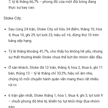
7, tỷ lệ thắng 66,7% – phong độ của một đội bóng đang
thực sự bay cao.
Stoke City:
Sau cùng 24 trận, Stoke City sở hữu 34 điểm, thắng 10, hòa
4, thua 10, ghi 29, lọt lưới 23, hiệu số +6, đứng thứ 10 trên
bảng xếp hạng.
Tỷ lệ thắng khoảng 41,7%, cho thấy họ không hề yếu, nhưng
sự thất thường khiến Stoke chưa thể bứt lên nhóm dẫn đầu.
Ở sân khách, Stoke đá 12 trận, thắng 4, hòa 2, thua 6, ghi 11
bàn, thủng 13 – tỷ lệ thắng chỉ 33,3%, hiệu số âm nhẹ,
chứng tỏ mỗi chuyến hành quân vẫn mang theo rất nhiều
rủi ro.
6 trận gần nhất, Stoke thắng 1, hòa 1, thua 4, ghi 3, lọt lưới 9
– chuỗi phong độ khá tệ, khiến họ tụt khỏi nhịp đua nhóm
trên.