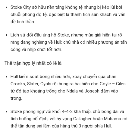
Stoke City sở hữu nền tảng không tệ nhưng bị kéo lùi bởi
chuỗi phong độ tệ, đặc biệt là thành tích sân khách và vấn
đề tinh thần.
Lịch sử đối đầu ủng hộ Stoke, nhưng mùa giải hiện tại rõ
ràng đang nghiêng về Hull: chủ nhà có nhiều phương án tấn
công và nhịp chơi tốt hơn.
Thế trận hợp lý nhất có lẽ là:
Hull kiểm soát bóng nhiều hơn, xoay chuyển qua chân
Crooks, Slater, Gyabi rồi bung ra hai biên cho Coyle – Giles,
từ đó tạo khoảng trống cho Ndala và Joseph đâm vào
trong.
Stoke phòng ngự với khối 4-4-2 khá thấp, chờ bóng dài và
tình huống cố định, với hy vọng Gallagher hoặc Mubama có
thể tận dụng sai lầm của hàng thủ 3 người phía Hull.