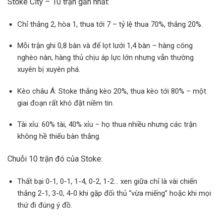
Stoke City – 10 trận gần nhất:
Chỉ thắng 2, hòa 1, thua tới 7 – tỷ lệ thua 70%, thắng 20%.
Mỗi trận ghi 0,8 bàn và để lọt lưới 1,4 bàn – hàng công
nghèo nàn, hàng thủ chịu áp lực lớn nhưng vẫn thường
xuyên bị xuyên phá.
Kèo châu Á: Stoke thắng kèo 20%, thua kèo tới 80% – một
giai đoạn rất khó đặt niềm tin.
Tài xỉu: 60% tài, 40% xỉu – họ thua nhiều nhưng các trận
không hề thiếu bàn thắng.
Chuỗi 10 trận đó của Stoke:
Thất bại 0-1, 0-1, 1-4, 0-2, 1-2… xen giữa chỉ là vài chiến
thắng 2-1, 3-0, 4-0 khi gặp đối thủ “vừa miếng” hoặc khi mọi
thứ đi đúng ý đồ.