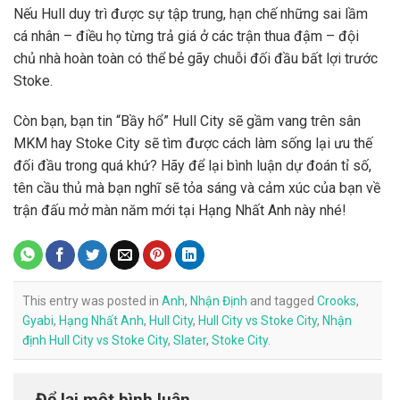
Nếu Hull duy trì được sự tập trung, hạn chế những sai lầm
cá nhân – điều họ từng trả giá ở các trận thua đậm – đội
chủ nhà hoàn toàn có thể bẻ gãy chuỗi đối đầu bất lợi trước
Stoke.
Còn bạn, bạn tin “Bầy hổ” Hull City sẽ gầm vang trên sân
MKM hay Stoke City sẽ tìm được cách làm sống lại ưu thế
đối đầu trong quá khứ? Hãy để lại bình luận dự đoán tỉ số,
tên cầu thủ mà bạn nghĩ sẽ tỏa sáng và cảm xúc của bạn về
trận đấu mở màn năm mới tại Hạng Nhất Anh này nhé!
This entry was posted in
Anh
,
Nhận Định
and tagged
Crooks
,
Gyabi
,
Hạng Nhất Anh
,
Hull City
,
Hull City vs Stoke City
,
Nhận
định Hull City vs Stoke City
,
Slater
,
Stoke City
.
Để lại một bình luận