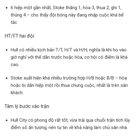
6 hiệp một gần nhất, Stoke thắng 1, hòa 3, thua 2, ghi 1,
thủng 4 – cho thấy đội bóng này đang nhập cuộc khá bế
tắc.
HT/FT hai đội:
Hull có nhiều kịch bản T/T, H/T và H/H, nghĩa là khi họ vào
giờ nghỉ với thế dẫn trước hoặc hòa, cơ hội có điểm là khá
cao.
Stoke xuất hiện khá nhiều trường hợp H/B hoặc B/B – hòa
hoặc bị dẫn hiệp một rồi thua chung cuộc, nhất là trên sân
khách.
Tâm lý bước vào trận:
Hull City có phong độ rất tốt, vừa trải qua chuỗi trận tích lũy
điểm số ấn tượng, nên tự tin về khả năng làm chủ sân nhà.