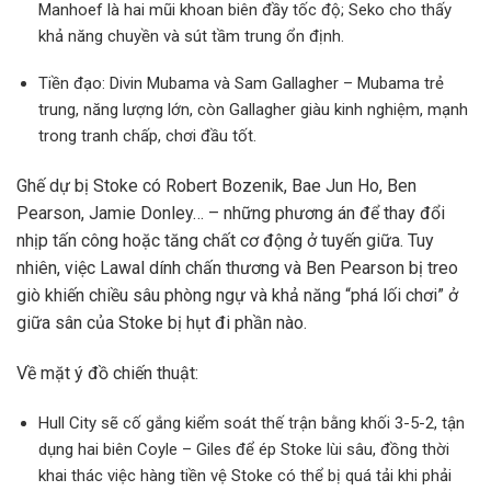
Manhoef là hai mũi khoan biên đầy tốc độ; Seko cho thấy
khả năng chuyền và sút tầm trung ổn định.
Tiền đạo: Divin Mubama và Sam Gallagher – Mubama trẻ
trung, năng lượng lớn, còn Gallagher giàu kinh nghiệm, mạnh
trong tranh chấp, chơi đầu tốt.
Ghế dự bị Stoke có Robert Bozenik, Bae Jun Ho, Ben
Pearson, Jamie Donley… – những phương án để thay đổi
nhịp tấn công hoặc tăng chất cơ động ở tuyến giữa. Tuy
nhiên, việc Lawal dính chấn thương và Ben Pearson bị treo
giò khiến chiều sâu phòng ngự và khả năng “phá lối chơi” ở
giữa sân của Stoke bị hụt đi phần nào.
Về mặt ý đồ chiến thuật:
Hull City sẽ cố gắng kiểm soát thế trận bằng khối 3-5-2, tận
dụng hai biên Coyle – Giles để ép Stoke lùi sâu, đồng thời
khai thác việc hàng tiền vệ Stoke có thể bị quá tải khi phải