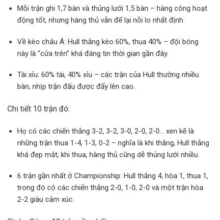
Mỗi trận ghi 1,7 bàn và thủng lưới 1,5 bàn – hàng công hoạt
động tốt, nhưng hàng thủ vẫn để lại nỗi lo nhất định.
Về kèo châu Á: Hull thắng kèo 60%, thua 40% – đội bóng
này là “cửa trên” khá đáng tin thời gian gần đây.
Tài xỉu: 60% tài, 40% xỉu – các trận của Hull thường nhiều
bàn, nhịp trận đấu được đẩy lên cao.
Chi tiết 10 trận đó:
Họ có các chiến thắng 3-2, 3-2, 3-0, 2-0, 2-0… xen kẽ là
những trận thua 1-4, 1-3, 0-2 – nghĩa là khi thắng, Hull thắng
khá đẹp mắt; khi thua, hàng thủ cũng dễ thủng lưới nhiều.
6 trận gần nhất ở Championship: Hull thắng 4, hòa 1, thua 1,
trong đó có các chiến thắng 2-0, 1-0, 2-0 và một trận hòa
2-2 giàu cảm xúc.