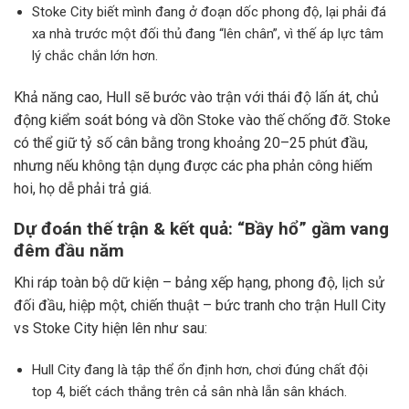
Stoke City biết mình đang ở đoạn dốc phong độ, lại phải đá
xa nhà trước một đối thủ đang “lên chân”, vì thế áp lực tâm
lý chắc chắn lớn hơn.
Khả năng cao, Hull sẽ bước vào trận với thái độ lấn át, chủ
động kiểm soát bóng và dồn Stoke vào thế chống đỡ. Stoke
có thể giữ tỷ số cân bằng trong khoảng 20–25 phút đầu,
nhưng nếu không tận dụng được các pha phản công hiếm
hoi, họ dễ phải trả giá.
Dự đoán thế trận & kết quả: “Bầy hổ” gầm vang
đêm đầu năm
Khi ráp toàn bộ dữ kiện – bảng xếp hạng, phong độ, lịch sử
đối đầu, hiệp một, chiến thuật – bức tranh cho trận Hull City
vs Stoke City hiện lên như sau:
Hull City đang là tập thể ổn định hơn, chơi đúng chất đội
top 4, biết cách thắng trên cả sân nhà lẫn sân khách.