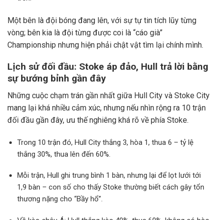
Một bên là đội bóng đang lên, với sự tự tin tích lũy từng
vòng; bên kia là đội từng được coi là “cáo già”
Championship nhưng hiện phải chật vật tìm lại chính mình.
Lịch sử đối đầu: Stoke áp đảo, Hull trả lời bằng
sự bướng bỉnh gần đây
Những cuộc chạm trán gần nhất giữa Hull City và Stoke City
mang lại khá nhiều cảm xúc, nhưng nếu nhìn rộng ra 10 trận
đối đầu gần đây, ưu thế nghiêng khá rõ về phía Stoke.
Trong 10 trận đó, Hull City thắng 3, hòa 1, thua 6 – tỷ lệ
thắng 30%, thua lên đến 60%.
Mỗi trận, Hull ghi trung bình 1 bàn, nhưng lại để lọt lưới tới
1,9 bàn – con số cho thấy Stoke thường biết cách gây tổn
thương nặng cho “Bầy hổ”.