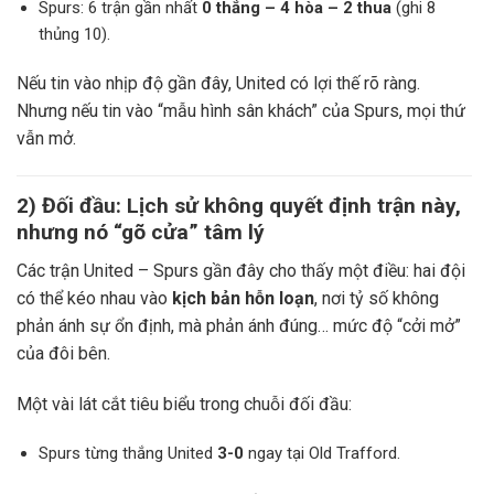
Spurs: 6 trận gần nhất
0 thắng – 4 hòa – 2 thua
(ghi 8
thủng 10).
Nếu tin vào nhịp độ gần đây, United có lợi thế rõ ràng.
Nhưng nếu tin vào “mẫu hình sân khách” của Spurs, mọi thứ
vẫn mở.
2) Đối đầu: Lịch sử không quyết định trận này,
nhưng nó “gõ cửa” tâm lý
Các trận United – Spurs gần đây cho thấy một điều: hai đội
có thể kéo nhau vào
kịch bản hỗn loạn
, nơi tỷ số không
phản ánh sự ổn định, mà phản ánh đúng… mức độ “cởi mở”
của đôi bên.
Một vài lát cắt tiêu biểu trong chuỗi đối đầu:
Spurs từng thắng United
3-0
ngay tại Old Trafford.