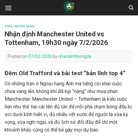
Skip
to
content
ANH
,
NHẬN ĐỊNH
Nhận định Manchester United vs
Tottenham, 19h30 ngày 7/2/2026
Posted on
07/02/2026
by
nhandinhbongda
Đêm Old Trafford và bài test “bản lĩnh top 4”
Có những trận ở Ngoại hạng Anh mà tiếng còi khai cuộc
chưa vang lên, không khí đã kịp “nặng” như mưa phùn
Manchester. Manchester United – Tottenham là kiểu cuộc
hẹn như thế: hai cái tên đủ lớn để mỗi pha chạm bóng đều bị
soi dưới kính hiển vi, đủ nhiều vết xước để người ta vừa kỳ
vọng, vừa nghi ngại, và đủ lịch sử đối đầu để chỉ một
khoảnh khắc cũng có thể bẻ gãy mọi dự báo.