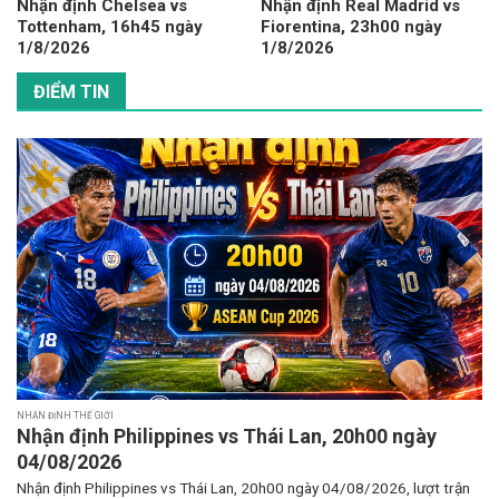
Nhận định Chelsea vs
Nhận định Real Madrid vs
Tottenham, 16h45 ngày
Fiorentina, 23h00 ngày
1/8/2026
1/8/2026
ĐIỂM TIN
NHẬN ĐỊNH THẾ GIỚI
Nhận định Philippines vs Thái Lan, 20h00 ngày
04/08/2026
Nhận định Philippines vs Thái Lan, 20h00 ngày 04/08/2026, lượt trận