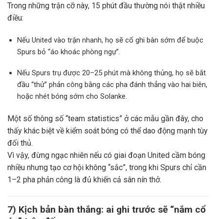
Trong những trận cỡ này, 15 phút đầu thường nói thật nhiều
điều:
Nếu United vào trận nhanh, họ sẽ cố ghi bàn sớm để buộc
Spurs bỏ “áo khoác phòng ngự”.
Nếu Spurs trụ được 20–25 phút mà không thủng, họ sẽ bắt
đầu “thử” phản công bằng các pha đánh thẳng vào hai biên,
hoặc nhét bóng sớm cho Solanke.
Một số thông số “team statistics” ở các mẫu gần đây, cho
thấy khác biệt về kiểm soát bóng có thể dao động mạnh tùy
đối thủ.
Vì vậy, đừng ngạc nhiên nếu có giai đoạn United cầm bóng
nhiều nhưng tạo cơ hội không “sắc”, trong khi Spurs chỉ cần
1–2 pha phản công là đủ khiến cả sân nín thở.
7) Kịch bản bàn thắng: ai ghi trước sẽ “nắm cổ