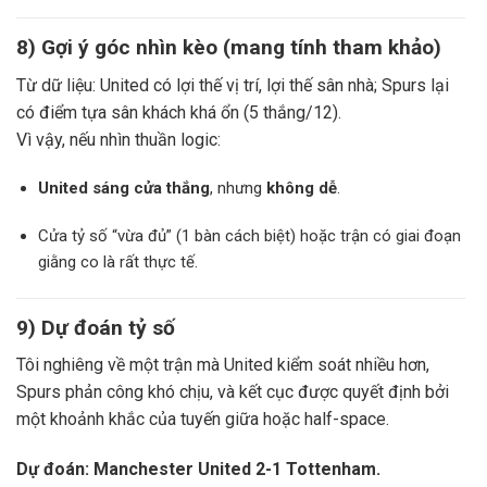
8) Gợi ý góc nhìn kèo (mang tính tham khảo)
Từ dữ liệu: United có lợi thế vị trí, lợi thế sân nhà; Spurs lại
có điểm tựa sân khách khá ổn (5 thắng/12).
Vì vậy, nếu nhìn thuần logic:
United sáng cửa thắng
, nhưng
không dễ
.
Cửa tỷ số “vừa đủ” (1 bàn cách biệt) hoặc trận có giai đoạn
giằng co là rất thực tế.
9) Dự đoán tỷ số
Tôi nghiêng về một trận mà United kiểm soát nhiều hơn,
Spurs phản công khó chịu, và kết cục được quyết định bởi
một khoảnh khắc của tuyến giữa hoặc half-space.
Dự đoán: Manchester United 2-1 Tottenham.