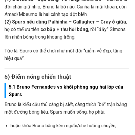
đôi chân giữ nhịp, Bruno là bộ não, Cunha là mũi khoan, còn
Amad/Mbeumo là hai cánh tạo đột biến.
(2) Spurs nếu dùng Palhinha – Gallagher – Gray ở giữa
,
họ có thể ưu tiên
cơ bắp + thu hồi bóng
, rồi “đẩy” Simons
lên nhận bóng trong khoảng trống.
Tức là: Spurs có thể chơi như một đội “giảm vẻ đẹp, tăng
hiệu quả”.
5) Điểm nóng chiến thuật
5.1 Bruno Fernandes vs khối phòng ngự hai lớp của
Spurs
Bruno là kiểu cầu thủ càng bị siết, càng thích “bẻ” trận bằng
một đường bóng liều. Spurs muốn sống, họ phải:
hoặc khóa Bruno bằng kèm người/che hướng chuyền,