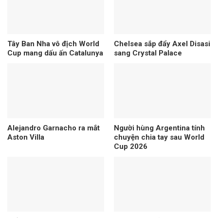
Tây Ban Nha vô địch World
Chelsea sắp đẩy Axel Disasi
Cup mang dấu ấn Catalunya
sang Crystal Palace
Alejandro Garnacho ra mắt
Người hùng Argentina tính
Aston Villa
chuyện chia tay sau World
Cup 2026