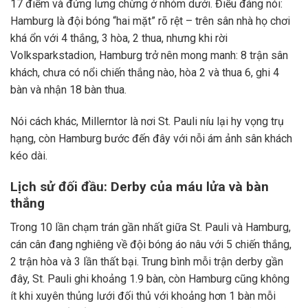
17 điểm và đứng lưng chừng ở nhóm dưới. Điều đáng nói:
Hamburg là đội bóng “hai mặt” rõ rệt – trên sân nhà họ chơi
khá ổn với 4 thắng, 3 hòa, 2 thua, nhưng khi rời
Volksparkstadion, Hamburg trở nên mong manh: 8 trận sân
khách, chưa có nổi chiến thắng nào, hòa 2 và thua 6, ghi 4
bàn và nhận 18 bàn thua.
Nói cách khác, Millerntor là nơi St. Pauli níu lại hy vọng trụ
hạng, còn Hamburg bước đến đây với nỗi ám ảnh sân khách
kéo dài.
Lịch sử đối đầu: Derby của máu lửa và bàn
thắng
Trong 10 lần chạm trán gần nhất giữa St. Pauli và Hamburg,
cán cân đang nghiêng về đội bóng áo nâu với 5 chiến thắng,
2 trận hòa và 3 lần thất bại. Trung bình mỗi trận derby gần
đây, St. Pauli ghi khoảng 1.9 bàn, còn Hamburg cũng không
ít khi xuyên thủng lưới đối thủ với khoảng hơn 1 bàn mỗi