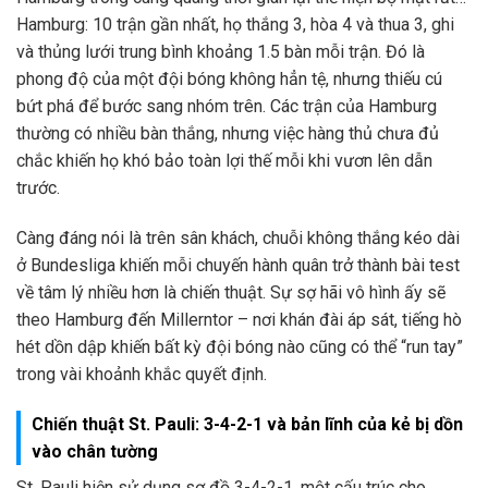
Hamburg: 10 trận gần nhất, họ thắng 3, hòa 4 và thua 3, ghi
và thủng lưới trung bình khoảng 1.5 bàn mỗi trận. Đó là
phong độ của một đội bóng không hẳn tệ, nhưng thiếu cú
bứt phá để bước sang nhóm trên. Các trận của Hamburg
thường có nhiều bàn thắng, nhưng việc hàng thủ chưa đủ
chắc khiến họ khó bảo toàn lợi thế mỗi khi vươn lên dẫn
trước.
Càng đáng nói là trên sân khách, chuỗi không thắng kéo dài
ở Bundesliga khiến mỗi chuyến hành quân trở thành bài test
về tâm lý nhiều hơn là chiến thuật. Sự sợ hãi vô hình ấy sẽ
theo Hamburg đến Millerntor – nơi khán đài áp sát, tiếng hò
hét dồn dập khiến bất kỳ đội bóng nào cũng có thể “run tay”
trong vài khoảnh khắc quyết định.
Chiến thuật St. Pauli: 3-4-2-1 và bản lĩnh của kẻ bị dồn
vào chân tường
St. Pauli hiện sử dụng sơ đồ 3-4-2-1, một cấu trúc cho