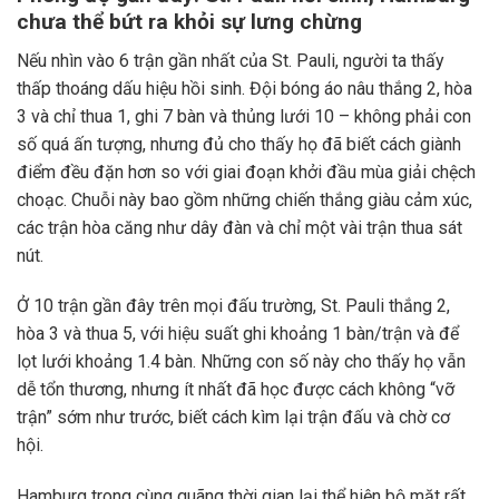
chưa thể bứt ra khỏi sự lưng chừng
Nếu nhìn vào 6 trận gần nhất của St. Pauli, người ta thấy
thấp thoáng dấu hiệu hồi sinh. Đội bóng áo nâu thắng 2, hòa
3 và chỉ thua 1, ghi 7 bàn và thủng lưới 10 – không phải con
số quá ấn tượng, nhưng đủ cho thấy họ đã biết cách giành
điểm đều đặn hơn so với giai đoạn khởi đầu mùa giải chệch
choạc. Chuỗi này bao gồm những chiến thắng giàu cảm xúc,
các trận hòa căng như dây đàn và chỉ một vài trận thua sát
nút.
Ở 10 trận gần đây trên mọi đấu trường, St. Pauli thắng 2,
hòa 3 và thua 5, với hiệu suất ghi khoảng 1 bàn/trận và để
lọt lưới khoảng 1.4 bàn. Những con số này cho thấy họ vẫn
dễ tổn thương, nhưng ít nhất đã học được cách không “vỡ
trận” sớm như trước, biết cách kìm lại trận đấu và chờ cơ
hội.
Hamburg trong cùng quãng thời gian lại thể hiện bộ mặt rất…