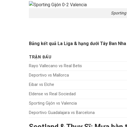
Sporting
Bảng kết quả La Liga & hạng dưới Tây Ban Nha 
TRẬN ĐẤU
Rayo Vallecano vs Real Betis
Deportivo vs Mallorca
Eibar vs Elche
Eldense vs Real Sociedad
Sporting Gijón vs Valencia
Deportivo Guadalajara vs Barcelona
Scotland & Thụy Sĩ: Mưa bàn 