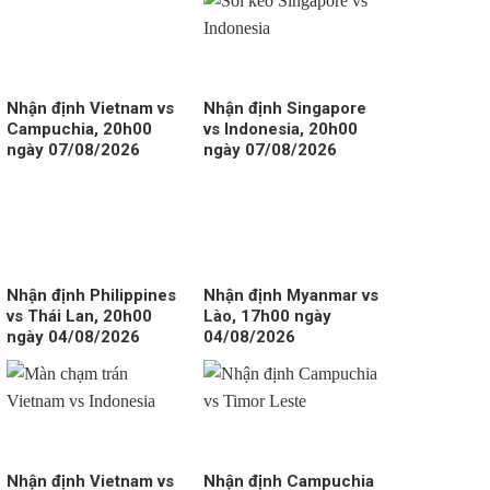
Nhận định Vietnam vs
Nhận định Singapore
Campuchia, 20h00
vs Indonesia, 20h00
ngày 07/08/2026
ngày 07/08/2026
Nhận định Philippines
Nhận định Myanmar vs
vs Thái Lan, 20h00
Lào, 17h00 ngày
ngày 04/08/2026
04/08/2026
Nhận định Vietnam vs
Nhận định Campuchia