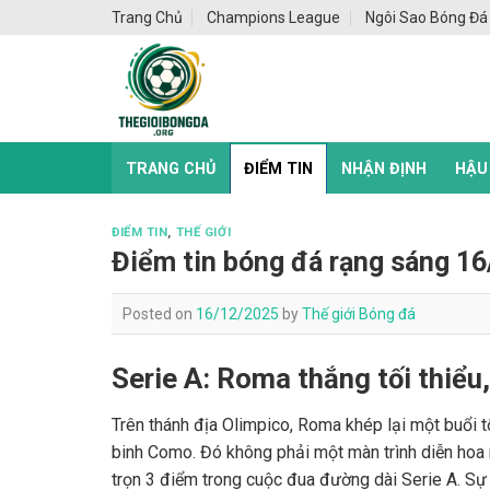
Skip
Trang Chủ
Champions League
Ngôi Sao Bóng Đá
to
content
TRANG CHỦ
ĐIỂM TIN
NHẬN ĐỊNH
HẬU
ĐIỂM TIN
,
THẾ GIỚI
Điểm tin bóng đá rạng sáng 1
Posted on
16/12/2025
by
Thế giới Bóng đá
Serie A: Roma thắng tối thiểu
Trên thánh địa Olimpico, Roma khép lại một buổi t
binh Como. Đó không phải một màn trình diễn hoa m
trọn 3 điểm trong cuộc đua đường dài Serie A. Sự g