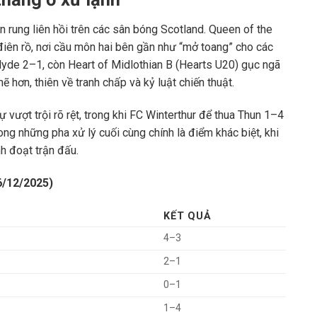
n rung liên hồi trên các sân bóng Scotland. Queen of the
iên rồ, nơi cầu môn hai bên gần như “mở toang” cho các
lyde 2–1, còn Heart of Midlothian B (Hearts U20) gục ngã
 hơn, thiên về tranh chấp và kỷ luật chiến thuật.
ự vượt trội rõ rệt, trong khi FC Winterthur để thua Thun 1–4
ng những pha xử lý cuối cùng chính là điểm khác biệt, khi
h đoạt trận đấu.
6/12/2025)
KẾT QUẢ
4–3
2–1
0–1
1–4