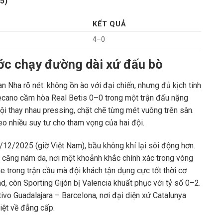
5)
KẾT QUẢ
4–0
ớc chạy đường dài xứ đấu bò
Nha rõ nét: không ồn ào với đại chiến, nhưng đủ kịch tính
ecano cầm hòa Real Betis 0–0 trong một trận đấu nặng
 đội thay nhau pressing, chặt chẽ từng mét vuông trên sân.
o nhiều suy tư cho tham vọng của hai đội.
/12/2025 (giờ Việt Nam), bầu không khí lại sôi động hơn.
 căng nám da, nơi một khoảnh khắc chính xác trong vòng
he trong trận cầu mà đội khách tận dụng cực tốt thời cơ
d, còn Sporting Gijón bị Valencia khuất phục với tỷ số 0–2.
ivo Guadalajara – Barcelona, nơi đại diện xứ Catalunya
iệt về đẳng cấp.