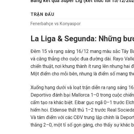
Bảng kết quả Super Lig (kết thúc tối 15/12/202
TRẬN ĐẤU
Fenerbahçe vs Konyaspor
La Liga & Segunda: Những bư
Đêm 15 và rạng sáng 16/12 mang màu sắc Tây Ban 
và căng thẳng cho cuộc đua đường dài. Rayo Vall
chiến thuật, nơi khung thành ít rung lên nhưng hai
Một điểm cho mỗi bên, nhưng là điểm số mang the
Xuống hạng dưới và loạt trận diễn ra rạng sáng 16
Deportivo đánh bại Mallorca 1–0 trong cuộc chiến
cấm tạo ra khác biệt. Eibar gục ngã 0–1 trước Elc
hiếm hoi. Eldense thất thủ 1–2 trước Real Socieda
Và tâm điểm với các CĐV trung lập chính là Deport
thắng 2–0, một tỉ số gọn gàng, cho thấy sự khác b