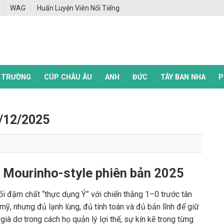
WAG
Huấn Luyện Viên Nổi Tiếng
 TRƯỜNG
CÚP CHÂU ÂU
ANH
ĐỨC
TÂY BAN NHA
P
6/12/2025
, Mourinho-style phiên bản 2025
ối đậm chất “thực dụng Ý” với chiến thắng 1–0 trước tân
ỹ, nhưng đủ lạnh lùng, đủ tính toán và đủ bản lĩnh để giữ
ià dơ trong cách họ quản lý lợi thế, sự kín kẽ trong từng