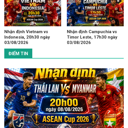
Nhận định Vietnam vs
Nhận định Campuchia vs
Indonesia, 20h30 ngày
Timor Leste, 17h30 ngày
03/08/2026
03/08/2026
ĐIỂM TIN