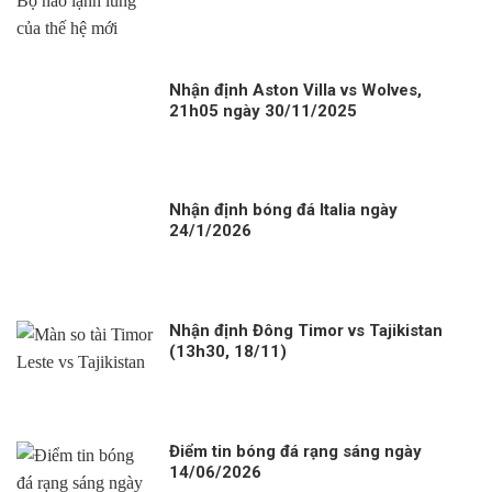
Nhận định Aston Villa vs Wolves,
21h05 ngày 30/11/2025
Nhận định bóng đá Italia ngày
24/1/2026
Nhận định Đông Timor vs Tajikistan
(13h30, 18/11)
Điểm tin bóng đá rạng sáng ngày
14/06/2026