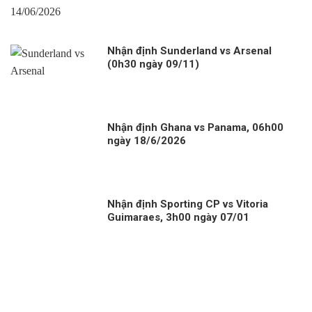
Nhận định Sunderland vs Arsenal
(0h30 ngày 09/11)
Nhận định Ghana vs Panama, 06h00
ngày 18/6/2026
Nhận định Sporting CP vs Vitoria
Guimaraes, 3h00 ngày 07/01