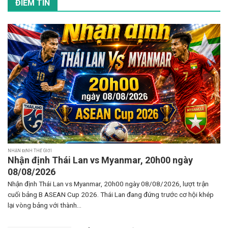
ĐIỂM TIN
NHẬN ĐỊNH THẾ GIỚI
Nhận định Thái Lan vs Myanmar, 20h00 ngày
08/08/2026
Nhận định Thái Lan vs Myanmar, 20h00 ngày 08/08/2026, lượt trận
cuối bảng B ASEAN Cup 2026. Thái Lan đang đứng trước cơ hội khép
lại vòng bảng với thành...