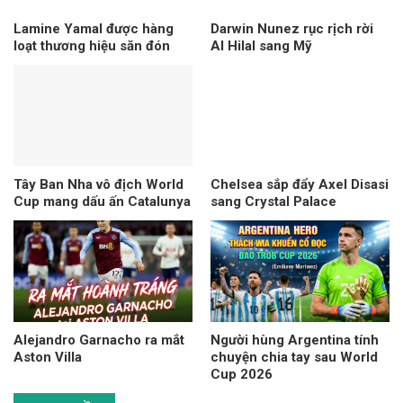
Lamine Yamal được hàng
Darwin Nunez rục rịch rời
loạt thương hiệu săn đón
Al Hilal sang Mỹ
Tây Ban Nha vô địch World
Chelsea sắp đẩy Axel Disasi
Cup mang dấu ấn Catalunya
sang Crystal Palace
Alejandro Garnacho ra mắt
Người hùng Argentina tính
Aston Villa
chuyện chia tay sau World
Cup 2026