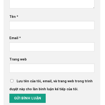
Tên
*
Email
*
Trang web
Lưu tên của tôi, email, và trang web trong trình
duyệt này cho lần bình luận kế tiếp của tôi.