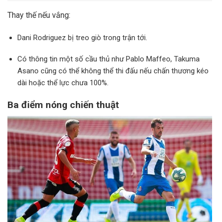
Thay thế nếu vắng:
Dani Rodriguez bị treo giò trong trận tới.
Có thông tin một số cầu thủ như Pablo Maffeo, Takuma
Asano cũng có thể không thể thi đấu nếu chấn thương kéo
dài hoặc thể lực chưa 100%.
Ba điểm nóng chiến thuật