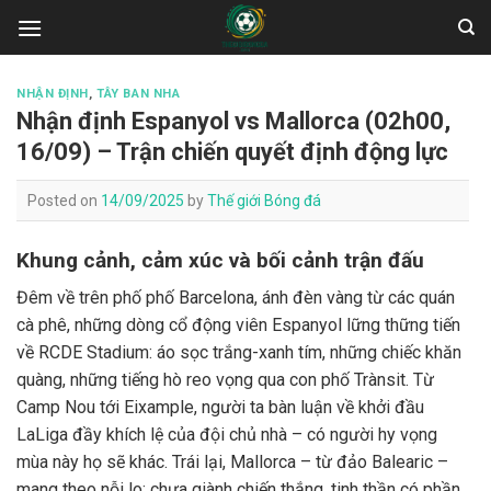
Skip
to
content
NHẬN ĐỊNH
,
TÂY BAN NHA
Nhận định Espanyol vs Mallorca (02h00,
16/09) – Trận chiến quyết định động lực
Posted on
14/09/2025
by
Thế giới Bóng đá
Khung cảnh, cảm xúc và bối cảnh trận đấu
Đêm về trên phố phố Barcelona, ánh đèn vàng từ các quán
cà phê, những dòng cổ động viên Espanyol lững thững tiến
về RCDE Stadium: áo sọc trắng-xanh tím, những chiếc khăn
quàng, những tiếng hò reo vọng qua con phố Trànsit. Từ
Camp Nou tới Eixample, người ta bàn luận về khởi đầu
LaLiga đầy khích lệ của đội chủ nhà – có người hy vọng
mùa này họ sẽ khác. Trái lại, Mallorca – từ đảo Balearic –
mang theo nỗi lo: chưa giành chiến thắng, tinh thần có phần