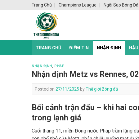
Skip
Trang Chủ
Champions League
Ngôi Sao Bóng Đá
to
content
TRANG CHỦ
ĐIỂM TIN
NHẬN ĐỊNH
HẬU
NHẬN ĐỊNH
,
PHÁP
Nhận định Metz vs Rennes, 02
Posted on
27/11/2025
by
Thế giới Bóng đá
Bối cảnh trận đấu – khi hai c
trong lạnh giá
Cuối tháng 11, miền Đông nước Pháp trầm lặng dướ
con phố nhỏ của Metz, phản chiếu xuống mặt đư