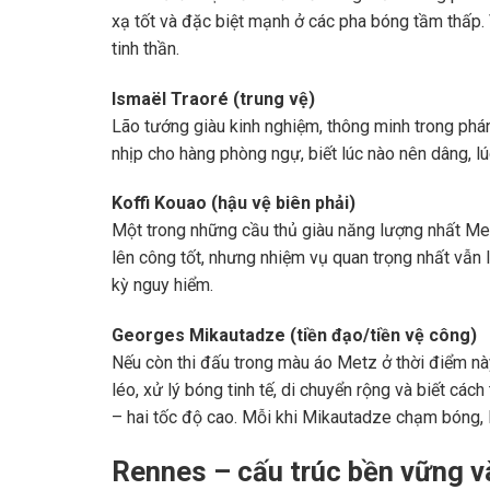
xạ tốt và đặc biệt mạnh ở các pha bóng tầm thấp. 
tinh thần.
Ismaël Traoré (trung vệ)
Lão tướng giàu kinh nghiệm, thông minh trong phá
nhịp cho hàng phòng ngự, biết lúc nào nên dâng, lú
Koffi Kouao (hậu vệ biên phải)
Một trong những cầu thủ giàu năng lượng nhất Me
lên công tốt, nhưng nhiệm vụ quan trọng nhất vẫn
kỳ nguy hiểm.
Georges Mikautadze (tiền đạo/tiền vệ công)
Nếu còn thi đấu trong màu áo Metz ở thời điểm nà
léo, xử lý bóng tinh tế, di chuyển rộng và biết các
– hai tốc độ cao. Mỗi khi Mikautadze chạm bóng, 
Rennes – cấu trúc bền vững 