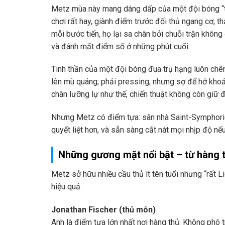
Metz mùa này mang dáng dấp của một đội bóng “tự 
chơi rất hay, giành điểm trước đối thủ ngang cơ, 
mỗi bước tiến, họ lại sa chân bởi chuỗi trận khôn
và đánh mất điểm số ở những phút cuối.
Tinh thần của một đội bóng đua trụ hạng luôn chê
lên mù quáng; phải pressing, nhưng sợ để hở khoản
chân lưỡng lự như thế, chiến thuật không còn giữ 
Nhưng Metz có điểm tựa: sân nhà Saint-Symphorien
quyết liệt hơn, và sẵn sàng cắt nát mọi nhịp độ nế
Những gương mặt nổi bật – từ hàng 
Metz sở hữu nhiều cầu thủ ít tên tuổi nhưng “rất L
hiệu quả.
Jonathan Fischer (thủ môn)
Anh là điểm tựa lớn nhất nơi hàng thủ. Không phô