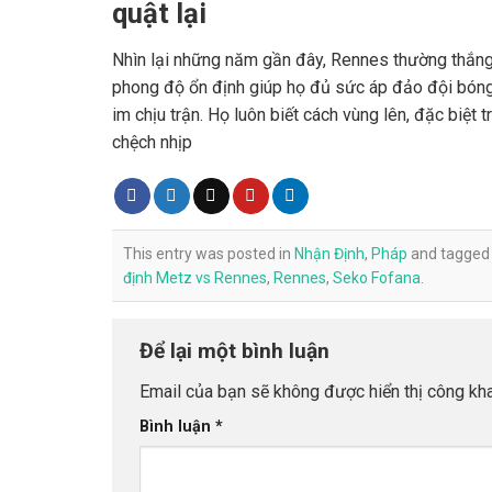
quật lại
Nhìn lại những năm gần đây, Rennes thường thắng 
phong độ ổn định giúp họ đủ sức áp đảo đội bón
im chịu trận. Họ luôn biết cách vùng lên, đặc biệt 
chệch nhịp
This entry was posted in
Nhận Định
,
Pháp
and tagge
định Metz vs Rennes
,
Rennes
,
Seko Fofana
.
Để lại một bình luận
Email của bạn sẽ không được hiển thị công kha
Bình luận
*