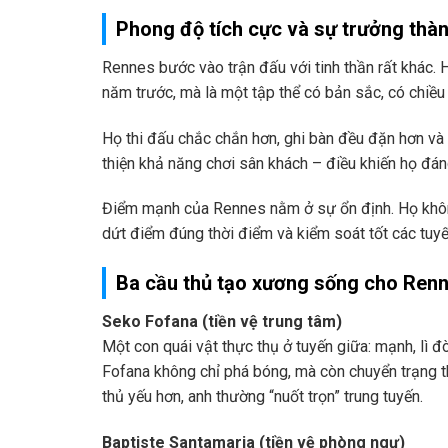
Phong độ tích cực và sự trưởng thà
Rennes bước vào trận đấu với tinh thần rất khác. 
năm trước, mà là một tập thể có bản sắc, có chiều 
Họ thi đấu chắc chắn hơn, ghi bàn đều đặn hơn và 
thiện khả năng chơi sân khách – điều khiến họ đán
Điểm mạnh của Rennes nằm ở sự ổn định. Họ không 
dứt điểm đúng thời điểm và kiểm soát tốt các tuyế
Ba cầu thủ tạo xương sống cho Ren
Seko Fofana (tiền vệ trung tâm)
Một con quái vật thực thụ ở tuyến giữa: mạnh, lì đ
Fofana không chỉ phá bóng, mà còn chuyển trạng t
thủ yếu hơn, anh thường “nuốt trọn” trung tuyến.
Baptiste Santamaria (tiền vệ phòng ngự)