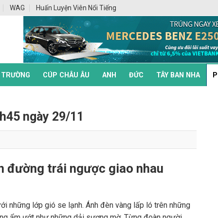
WAG
Huấn Luyện Viên Nổi Tiếng
 TRƯỜNG
CÚP CHÂU ÂU
ANH
ĐỨC
TÂY BAN NHA
P
h45 ngày 29/11
on đường trái ngược giao nhau
i những lớp gió se lạnh. Ánh đèn vàng lấp ló trên những
ờng ẩm ướt như những dải sương mờ. Từng đoàn người