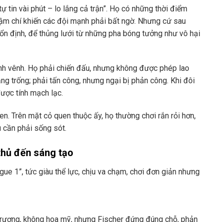
tin vài phút – lo lắng cả trận”. Họ có những thời điểm
thậm chí khiến các đội mạnh phải bất ngờ. Nhưng cứ sau
g ổn định, để thủng lưới từ những pha bóng tưởng như vô hại
nh vênh. Họ phải chiến đấu, nhưng không được phép lao
g trống; phải tấn công, nhưng ngại bị phản công. Khi đôi
được tính mạch lạc.
. Trên mặt cỏ quen thuộc ấy, họ thường chơi rắn rỏi hơn,
u cần phải sống sót.
thủ đến sáng tạo
igue 1”, tức giàu thể lực, chịu va chạm, chơi đơn giản nhưng
 trương, không hoa mỹ, nhưng Fischer đứng đúng chỗ, phản