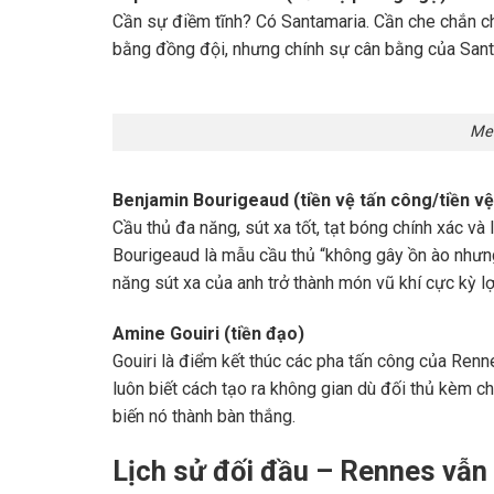
Cần sự điềm tĩnh? Có Santamaria. Cần che chắn ch
bằng đồng đội, nhưng chính sự cân bằng của Santam
Met
Benjamin Bourigeaud (tiền vệ tấn công/tiền vệ
Cầu thủ đa năng, sút xa tốt, tạt bóng chính xác v
Bourigeaud là mẫu cầu thủ “không gây ồn ào nhưng
năng sút xa của anh trở thành món vũ khí cực kỳ lợi
Amine Gouiri (tiền đạo)
Gouiri là điểm kết thúc các pha tấn công của Renne
luôn biết cách tạo ra không gian dù đối thủ kèm ch
biến nó thành bàn thắng.
Lịch sử đối đầu – Rennes vẫn 