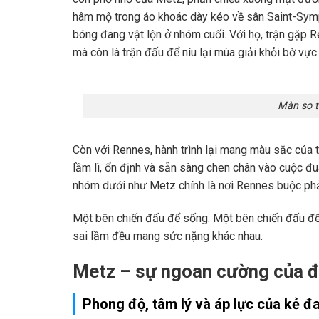
hâm mộ trong áo khoác dày kéo về sân Saint-Symph
bóng đang vật lộn ở nhóm cuối. Với họ, trận gặp 
mà còn là trận đấu để níu lại mùa giải khỏi bờ vực.
Màn so t
Còn với Rennes, hành trình lại mang màu sắc của t
lầm lì, ổn định và sẵn sàng chen chân vào cuộc đu
nhóm dưới như Metz chính là nơi Rennes buộc phải
Một bên chiến đấu để sống. Một bên chiến đấu để t
sai lầm đều mang sức nặng khác nhau.
Metz – sự ngoan cường của độ
Phong độ, tâm lý và áp lực của kẻ đ