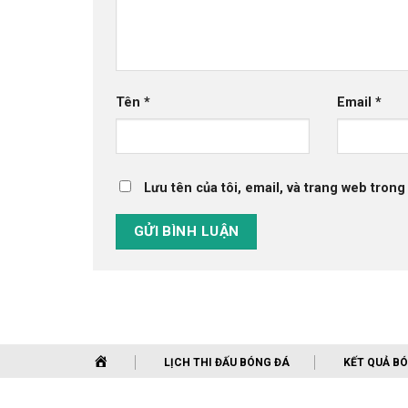
Tên
*
Email
*
Lưu tên của tôi, email, và trang web trong 
LỊCH THI ĐẤU BÓNG ĐÁ
KẾT QUẢ B