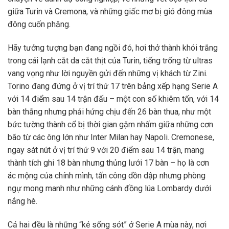
giữa Turin và Cremona, và những giấc mơ bị gió đông mùa
đông cuốn phăng.
Hãy tưởng tượng bạn đang ngồi đó, hơi thở thành khói trắng
trong cái lạnh cắt da cắt thịt của Turin, tiếng trống từ ultras
vang vọng như lời nguyền gửi đến những vị khách từ Zini.
Torino đang đứng ở vị trí thứ 17 trên bảng xếp hạng Serie A
với 14 điểm sau 14 trận đấu – một con số khiêm tốn, với 14
bàn thắng nhưng phải hứng chịu đến 26 bàn thua, như một
bức tường thành cổ bị thời gian gặm nhấm giữa những cơn
bão từ các ông lớn như Inter Milan hay Napoli. Cremonese,
ngay sát nút ở vị trí thứ 9 với 20 điểm sau 14 trận, mang
thành tích ghi 18 bàn nhưng thủng lưới 17 bàn – họ là cơn
ác mộng của chính mình, tấn công dồn dập nhưng phòng
ngự mong manh như những cánh đồng lúa Lombardy dưới
nắng hè.
Cả hai đều là những “kẻ sống sót” ở Serie A mùa này, nơi