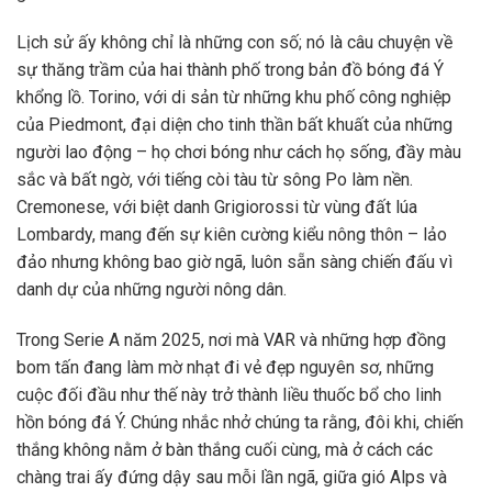
Lịch sử ấy không chỉ là những con số; nó là câu chuyện về
sự thăng trầm của hai thành phố trong bản đồ bóng đá Ý
khổng lồ. Torino, với di sản từ những khu phố công nghiệp
của Piedmont, đại diện cho tinh thần bất khuất của những
người lao động – họ chơi bóng như cách họ sống, đầy màu
sắc và bất ngờ, với tiếng còi tàu từ sông Po làm nền.
Cremonese, với biệt danh Grigiorossi từ vùng đất lúa
Lombardy, mang đến sự kiên cường kiểu nông thôn – lảo
đảo nhưng không bao giờ ngã, luôn sẵn sàng chiến đấu vì
danh dự của những người nông dân.
Trong Serie A năm 2025, nơi mà VAR và những hợp đồng
bom tấn đang làm mờ nhạt đi vẻ đẹp nguyên sơ, những
cuộc đối đầu như thế này trở thành liều thuốc bổ cho linh
hồn bóng đá Ý. Chúng nhắc nhở chúng ta rằng, đôi khi, chiến
thắng không nằm ở bàn thắng cuối cùng, mà ở cách các
chàng trai ấy đứng dậy sau mỗi lần ngã, giữa gió Alps và