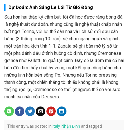
Dự Đoán: Ánh Sáng Le Lói Từ Gió Đông
Sau hơn hai thập kỷ cầm bút, tôi đã học được rằng bóng đá
là nghệ thuật dự đoán, nhưng cũng là nghệ thuật chấp nhận
bất ngờ. Torino, với lợi thế sân nhà và lịch sử đối đầu cân
bằng (3 thắng trong 10 trận), sẽ chơi ngang ngửa và giành
một trận hòa kịch tính 1-1. Zapata sẽ ghi bàn mở tỷ số từ
một pha đánh đầu ở tình huống cố định, nhưng Cremonese
gỡ hòa nhờ Falletti từ quả tạt cánh. Đây sẽ là đêm mà cả hai
bên đều tìm thấy chút hy vọng, một kết quả công bằng cho
những linh hồn bên sông Po. Nhưng nếu Torino pressing
thành công, một chiến thắng tối thiểu không phải là không
thể; ngược lại, Cremonese có thể lật ngược thế cờ với sức
mạnh cá nhân của Dessers.
This entry was posted in
Italy
,
Nhận Định
and tagged