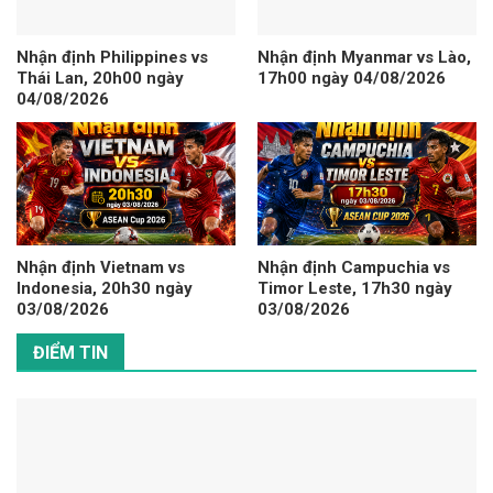
Nhận định Philippines vs
Nhận định Myanmar vs Lào,
Thái Lan, 20h00 ngày
17h00 ngày 04/08/2026
04/08/2026
Nhận định Vietnam vs
Nhận định Campuchia vs
Indonesia, 20h30 ngày
Timor Leste, 17h30 ngày
03/08/2026
03/08/2026
ĐIỂM TIN