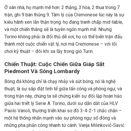
Ở sân nhà, họ mạnh mẽ hơn: 2 thắng, 3 hòa, 2 thua trong 7
trận, ghi 9 bàn thủng 9. Tâm lý của Cremonese lúc này là sự
kiêu hãnh xen lẫn thận trọng: họ đang tranh chấp mid-table,
và một chiến thắng sẽ là tuyên ngôn mạnh mẽ. Nhưng
Torino không phải là đối thủ dễ xơi; họ có thể biến trận đấu
thành một cuộc chiến vật lý, nơi mà Cremonese – với lối
chơi kỹ thuật – đôi khi sa lầy trong gió Turin.
Chiến Thuật: Cuộc Chiến Giữa Giáp Sắt
Piedmont Và Sóng Lombardy
Bóng đá không chỉ là chạy nhảy và sút bóng; nó là nghệ
thuật, là sự sắp đặt tinh tế giữa tấn công và phòng ngự, và
trong trận này, chúng ta sẽ chứng kiến sự đối lập hoàn hảo
giữa hai triết lý Serie A. Torino, dưới sự dẫn dắt của HLV
Paolo Vanoli, thường triển khai sơ đồ 3-4-2-1 chắc chắn –
một hệ thống nhấn mạnh vào sự phòng ngự số đông và
những pha phản công nhanh từ cánh. Vanja Milinković-Savić