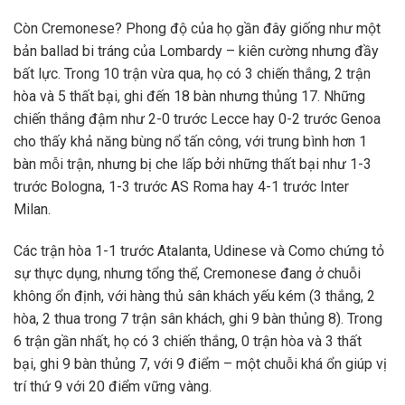
Còn Cremonese? Phong độ của họ gần đây giống như một
bản ballad bi tráng của Lombardy – kiên cường nhưng đầy
bất lực. Trong 10 trận vừa qua, họ có 3 chiến thắng, 2 trận
hòa và 5 thất bại, ghi đến 18 bàn nhưng thủng 17. Những
chiến thắng đậm như 2-0 trước Lecce hay 0-2 trước Genoa
cho thấy khả năng bùng nổ tấn công, với trung bình hơn 1
bàn mỗi trận, nhưng bị che lấp bởi những thất bại như 1-3
trước Bologna, 1-3 trước AS Roma hay 4-1 trước Inter
Milan.
Các trận hòa 1-1 trước Atalanta, Udinese và Como chứng tỏ
sự thực dụng, nhưng tổng thể, Cremonese đang ở chuỗi
không ổn định, với hàng thủ sân khách yếu kém (3 thắng, 2
hòa, 2 thua trong 7 trận sân khách, ghi 9 bàn thủng 8). Trong
6 trận gần nhất, họ có 3 chiến thắng, 0 trận hòa và 3 thất
bại, ghi 9 bàn thủng 7, với 9 điểm – một chuỗi khá ổn giúp vị
trí thứ 9 với 20 điểm vững vàng.