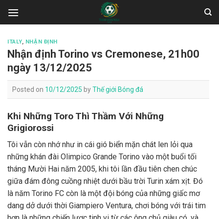
Skip
to
content
ITALY
,
NHẬN ĐỊNH
Nhận định Torino vs Cremonese, 21h00
ngày 13/12/2025
Posted on
10/12/2025
by
Thế giới Bóng đá
Khi Những Toro Thì Thầm Với Những
Grigiorossi
Tôi vẫn còn nhớ như in cái gió biển mặn chát len lỏi qua
những khán đài Olimpico Grande Torino vào một buổi tối
tháng Mười Hai năm 2005, khi tôi lần đầu tiên chen chúc
giữa đám đông cuồng nhiệt dưới bầu trời Turin xám xịt. Đó
là năm Torino FC còn là một đội bóng của những giấc mơ
dang dở dưới thời Giampiero Ventura, chơi bóng với trái tim
hơn là những chiến lược tinh vi từ các ông chủ giàu có, và