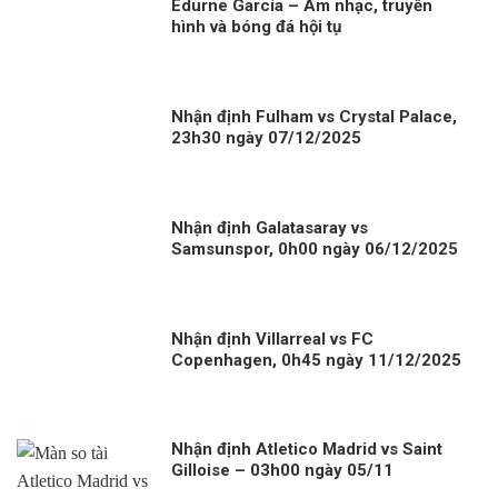
Edurne García – Âm nhạc, truyền
hình và bóng đá hội tụ
Nhận định Fulham vs Crystal Palace,
23h30 ngày 07/12/2025
Nhận định Galatasaray vs
Samsunspor, 0h00 ngày 06/12/2025
Nhận định Villarreal vs FC
Copenhagen, 0h45 ngày 11/12/2025
Nhận định Atletico Madrid vs Saint
Gilloise – 03h00 ngày 05/11