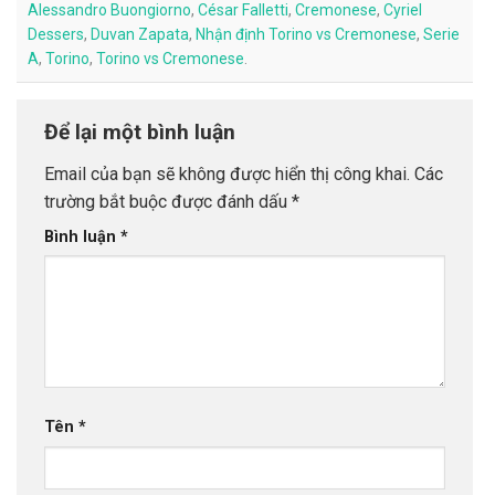
Alessandro Buongiorno
,
César Falletti
,
Cremonese
,
Cyriel
Dessers
,
Duvan Zapata
,
Nhận định Torino vs Cremonese
,
Serie
A
,
Torino
,
Torino vs Cremonese
.
Để lại một bình luận
Email của bạn sẽ không được hiển thị công khai.
Các
trường bắt buộc được đánh dấu
*
Bình luận
*
Tên
*