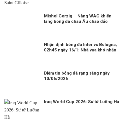
Mishel Gerzig – Nàng WAG khiến
làng bóng đá châu Âu chao đảo
Nhận định bóng đá Inter vs Bologna,
02h45 ngày 16/1: Nhà vua khó nhằn
Điểm tin bóng đá rạng sáng ngày
10/06/2026
Iraq World Cup 2026: Sư tử Lưỡng Hà