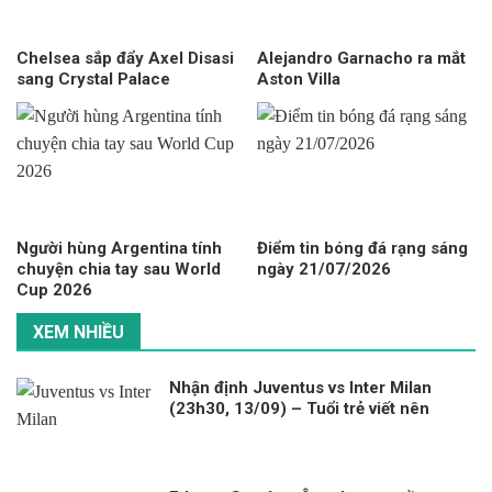
Chelsea sắp đẩy Axel Disasi
Alejandro Garnacho ra mắt
sang Crystal Palace
Aston Villa
Người hùng Argentina tính
Điểm tin bóng đá rạng sáng
chuyện chia tay sau World
ngày 21/07/2026
Cup 2026
XEM NHIỀU
Nhận định Juventus vs Inter Milan
(23h30, 13/09) – Tuổi trẻ viết nên
derby