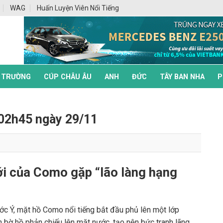
WAG
Huấn Luyện Viên Nổi Tiếng
 TRƯỜNG
CÚP CHÂU ÂU
ANH
ĐỨC
TÂY BAN NHA
P
02h45 ngày 29/11
ới của Como gặp “lão làng hạng
ước Ý, mặt hồ Como nổi tiếng bắt đầu phủ lên một lớp
ờ hồ phản chiếu lên mặt nước, tạo nên bức tranh lãng