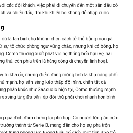
 với các đội khách, việc phải di chuyển đến một sân đấu có
ịch và chiến đấu, đôi khi khiến họ không dễ nhập cuộc.
ng
dù là tân binh, họ không chọn cách tử thủ bằng mọi giá.
iữ sự tổ chức phòng ngự vững chắc, nhưng khi có bóng, họ
g. Como thường xuất phát với hệ thống bốn hậu vệ, hai
g thủ, còn phía trên là hàng công di chuyển linh hoạt.
 vị trí khá ổn, nhưng điểm đáng mừng hơn là khả năng phối
thủ mạnh, họ sẵn sàng kéo thấp đội hình, chặn tất cả
cùng phân khúc như Sassuolo hiện tại, Como thường mạnh
ressing từ giữa sân, ép đối thủ phải chơi nhanh hơn bình
ng quá đình đám nhưng lại phù hợp. Có người từng ăn cơm
 trưởng thành từ Serie B, mang đến cho họ sự pha trộn
một trung phong làm tường kiểu cổ điển, một tiền đạo trẻ