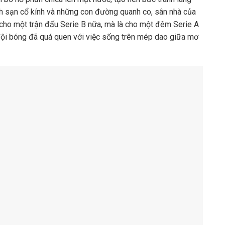
h sạn cổ kính và những con đường quanh co, sân nhà của
cho một trận đấu Serie B nữa, mà là cho một đêm Serie A
đội bóng đã quá quen với việc sống trên mép dao giữa mơ