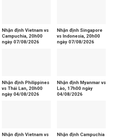
Nhận định Vietnam vs
Nhận định Singapore
Campuchia, 20h00
vs Indonesia, 20h00
ngày 07/08/2026
ngày 07/08/2026
Nhận định Philippines
Nhận định Myanmar vs
vs Thái Lan, 20h00
Lào, 17h00 ngày
ngày 04/08/2026
04/08/2026
Nhận định Vietnam vs
Nhận định Campuchia