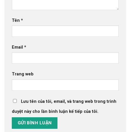
Tên
*
Email
*
Trang web
Lưu tên của tôi, email, và trang web trong trình
duyệt này cho lần bình luận kế tiếp của tôi.