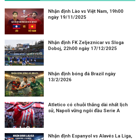
Nhận định Lào vs Việt Nam, 19h00
ngày 19/11/2025
Nhận định FK Zeljeznicar vs Sloga
Doboj, 22h00 ngày 17/12/2025
Nhận định bóng đá Brazil ngày
13/2/2026
Atletico có chuỗi thắng dài nhất lịch
sử, Napoli vững ngôi đầu Serie A
Nhận định Espanyol vs Alavés La Liga,