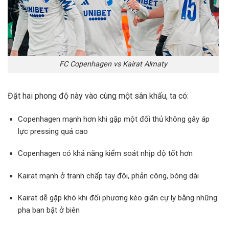
FC Copenhagen vs Kairat Almaty
Đặt hai phong độ này vào cùng một sân khấu, ta có:
Copenhagen mạnh hơn khi gặp một đối thủ không gây áp
lực pressing quá cao
Copenhagen có khả năng kiểm soát nhịp độ tốt hơn
Kairat mạnh ở tranh chấp tay đôi, phản công, bóng dài
Kairat dễ gặp khó khi đối phương kéo giãn cự ly bằng những
pha ban bật ở biên