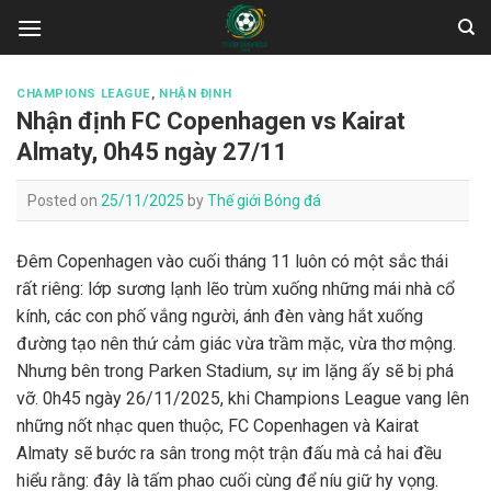
Skip
to
content
CHAMPIONS LEAGUE
,
NHẬN ĐỊNH
Nhận định FC Copenhagen vs Kairat
Almaty, 0h45 ngày 27/11
Posted on
25/11/2025
by
Thế giới Bóng đá
Đêm Copenhagen vào cuối tháng 11 luôn có một sắc thái
rất riêng: lớp sương lạnh lẽo trùm xuống những mái nhà cổ
kính, các con phố vắng người, ánh đèn vàng hắt xuống
đường tạo nên thứ cảm giác vừa trầm mặc, vừa thơ mộng.
Nhưng bên trong Parken Stadium, sự im lặng ấy sẽ bị phá
vỡ. 0h45 ngày 26/11/2025, khi Champions League vang lên
những nốt nhạc quen thuộc, FC Copenhagen và Kairat
Almaty sẽ bước ra sân trong một trận đấu mà cả hai đều
hiểu rằng: đây là tấm phao cuối cùng để níu giữ hy vọng.