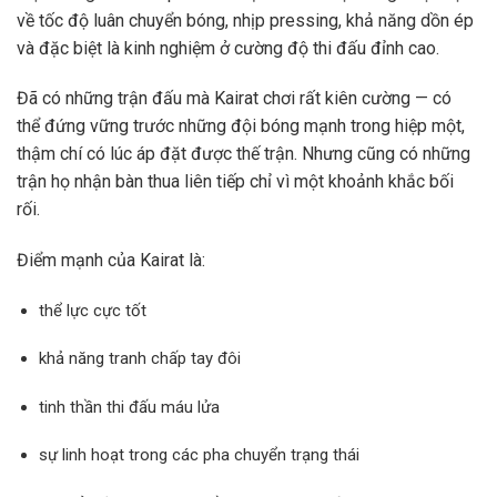
về tốc độ luân chuyển bóng, nhịp pressing, khả năng dồn ép
và đặc biệt là kinh nghiệm ở cường độ thi đấu đỉnh cao.
Đã có những trận đấu mà Kairat chơi rất kiên cường — có
thể đứng vững trước những đội bóng mạnh trong hiệp một,
thậm chí có lúc áp đặt được thế trận. Nhưng cũng có những
trận họ nhận bàn thua liên tiếp chỉ vì một khoảnh khắc bối
rối.
Điểm mạnh của Kairat là:
thể lực cực tốt
khả năng tranh chấp tay đôi
tinh thần thi đấu máu lửa
sự linh hoạt trong các pha chuyển trạng thái