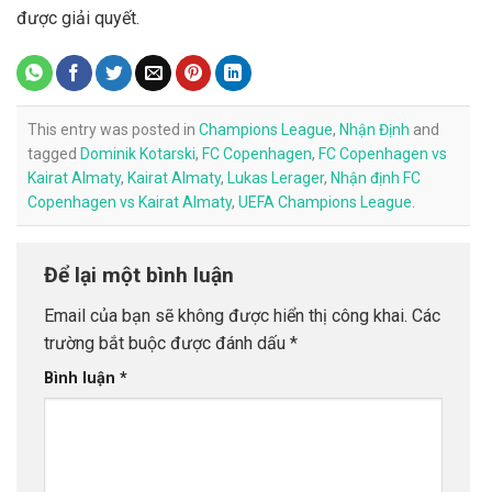
được giải quyết.
This entry was posted in
Champions League
,
Nhận Định
and
tagged
Dominik Kotarski
,
FC Copenhagen
,
FC Copenhagen vs
Kairat Almaty
,
Kairat Almaty
,
Lukas Lerager
,
Nhận định FC
Copenhagen vs Kairat Almaty
,
UEFA Champions League
.
Để lại một bình luận
Email của bạn sẽ không được hiển thị công khai.
Các
trường bắt buộc được đánh dấu
*
Bình luận
*