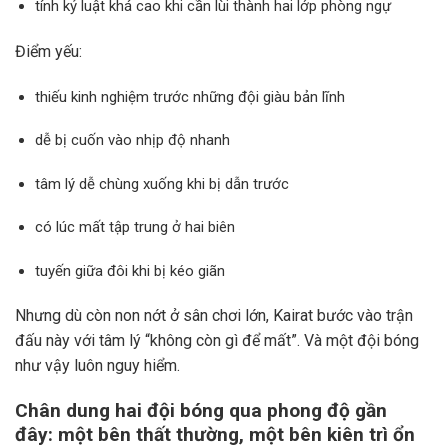
tính kỷ luật khá cao khi cần lùi thành hai lớp phòng ngự
Điểm yếu:
thiếu kinh nghiệm trước những đội giàu bản lĩnh
dễ bị cuốn vào nhịp độ nhanh
tâm lý dễ chùng xuống khi bị dẫn trước
có lúc mất tập trung ở hai biên
tuyến giữa đôi khi bị kéo giãn
Nhưng dù còn non nớt ở sân chơi lớn, Kairat bước vào trận
đấu này với tâm lý “không còn gì để mất”. Và một đội bóng
như vậy luôn nguy hiểm.
Chân dung hai đội bóng qua phong độ gần
đây: một bên thất thường, một bên kiên trì ổn