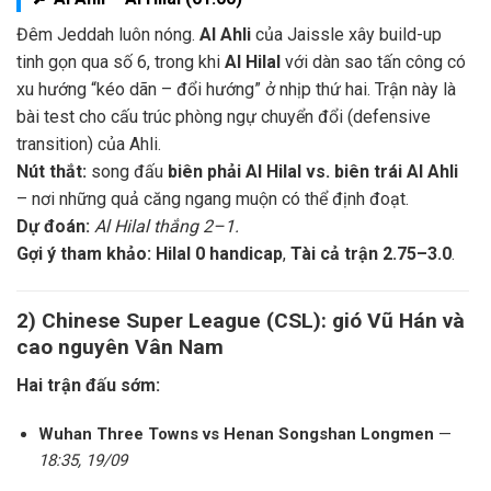
Đêm Jeddah luôn nóng.
Al Ahli
của Jaissle xây build-up
tinh gọn qua số 6, trong khi
Al Hilal
với dàn sao tấn công có
xu hướng “kéo dãn – đổi hướng” ở nhịp thứ hai. Trận này là
bài test cho cấu trúc phòng ngự chuyển đổi (defensive
transition) của Ahli.
Nút thắt:
song đấu
biên phải Al Hilal vs. biên trái Al Ahli
– nơi những quả căng ngang muộn có thể định đoạt.
Dự đoán:
Al Hilal thắng 2–1.
Gợi ý tham khảo:
Hilal 0 handicap
,
Tài cả trận 2.75–3.0
.
2) Chinese Super League (CSL): gió Vũ Hán và
cao nguyên Vân Nam
Hai trận đấu sớm:
Wuhan Three Towns vs Henan Songshan Longmen
—
18:35, 19/09