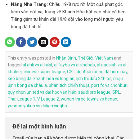
Nắng Nha Trang:
Chiều 19/8 rực rỡ. Một quả phạt góc
lượn vào cột xa, trung vệ Khánh Hòa bật cao như cá heo.
Tiếng gầm từ khán đài 19/8 dội vào lòng mỗi người yêu
bóng đá tỉnh lẻ.
This entry was posted in
Nhận Định
,
Thế Giới
,
Việt Nam
and
tagged
al ahli vs al hilal
,
al fayha vs al shabab
,
al qadsiah vs al
khaleej
,
chinese super league
,
CSL
,
dự đoán bóng đá hôm nay
,
kèo bóng đá
,
khánh hòa vs long an
,
lịch thi đấu 24h tới
,
nhận
định bóng đá châu á
,
phân tích chiến thuật
,
port fc vs chonburi
,
quy nhơn united vs đại học văn hiến
,
saudi pro league
,
SPL
,
Thai League 1
,
V League 2
,
wuhan three towns vs henan
,
yunnan yukun vs dalian yingbo
.
Để lại một bình luận
Email của bạn sẽ không được hiển thị công khai.
Các