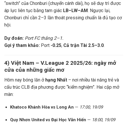
“switch” của Chonburi (chuyển cánh dài), họ sẽ duy trì được
áp lực liên tục bằng tam giác
LB–LW–AM
. Ngược lại,
Chonburi chỉ cần 2–3 lần thoát pressing chuẩn là đủ tạo cơ
hội.
Dự đoán:
Port FC thắng 2–1.
Gợi ý tham khảo:
Port
-0.25
,
Cả trận Tài 2.5–3.0
.
4) Việt Nam –
V.League 2
2025/26: ngày mở
cửa của những giấc mơ
Hôm nay bóng lăn ở
hạng Nhất
– nơi nhiều tài năng trẻ và
cấu trúc CLB địa phương được “kiểm nghiệm”. Hai cặp mở
màn:
Khatoco Khánh Hòa vs Long An
—
17:00, 19/09
Quy Nhơn United vs Đại Học Văn Hiến
—
18:00, 19/09