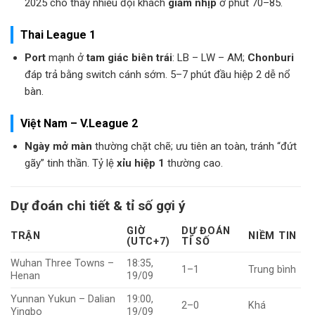
2025 cho thấy nhiều đội khách
giảm nhịp
ở phút 70–85.
Thai League 1
Port
mạnh ở
tam giác biên trái
: LB – LW – AM;
Chonburi
đáp trả bằng switch cánh sớm. 5–7 phút đầu hiệp 2 dễ nổ
bàn.
Việt Nam – V.League 2
Ngày mở màn
thường chặt chẽ; ưu tiên an toàn, tránh “đứt
gãy” tinh thần. Tỷ lệ
xỉu hiệp 1
thường cao.
Dự đoán chi tiết & tỉ số gợi ý
GIỜ
DỰ ĐOÁN
TRẬN
NIỀM TIN
(UTC+7)
TỈ SỐ
Wuhan Three Towns –
18:35,
1–1
Trung bình
Henan
19/09
Yunnan Yukun – Dalian
19:00,
2–0
Khá
Yingbo
19/09