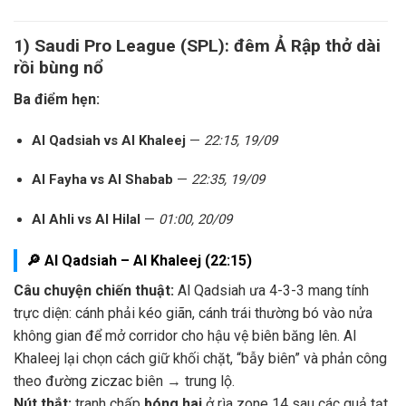
1) Saudi Pro League (SPL): đêm Ả Rập thở dài
rồi bùng nổ
Ba điểm hẹn:
Al Qadsiah vs Al Khaleej
—
22:15, 19/09
Al Fayha vs Al Shabab
—
22:35, 19/09
Al Ahli vs Al Hilal
—
01:00, 20/09
🔎 Al Qadsiah – Al Khaleej (22:15)
Câu chuyện chiến thuật:
Al Qadsiah ưa 4-3-3 mang tính
trực diện: cánh phải kéo giãn, cánh trái thường bó vào nửa
không gian để mở corridor cho hậu vệ biên băng lên. Al
Khaleej lại chọn cách giữ khối chặt, “bẫy biên” và phản công
theo đường ziczac biên → trung lộ.
Nút thắt:
tranh chấp
bóng hai
ở rìa zone 14 sau các quả tạt