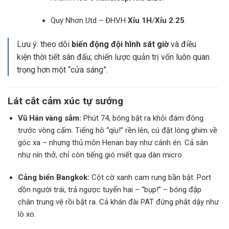
Quy Nhơn Utd – ĐHVH
Xỉu 1H
/
Xỉu 2.25
.
Lưu ý: theo dõi
biến động đội hình sát giờ
và điều
kiện thời tiết sân đấu; chiến lược quản trị vốn luôn quan
trọng hơn một “cửa sáng”.
Lát cắt cảm xúc tự sướng
Vũ Hán vàng sẫm:
Phút 74, bóng bật ra khỏi đám đông
trước vòng cấm. Tiếng hô “qíu!” rền lên, cú đặt lòng ghim về
góc xa – nhưng thủ môn Henan bay như cánh én. Cả sân
như nín thở, chỉ còn tiếng gió miết qua dàn micro.
Cảng biển Bangkok:
Cột cờ xanh cam rung bần bật. Port
dồn người trái, trả ngược tuyến hai – “bụp!” – bóng đập
chân trung vệ rồi bật ra. Cả khán đài PAT đứng phắt dậy như
lò xo.