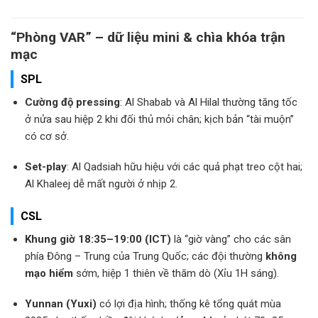
“Phòng VAR” – dữ liệu mini & chìa khóa trận
mạc
SPL
Cường độ pressing
: Al Shabab và Al Hilal thường tăng tốc
ở nửa sau hiệp 2 khi đối thủ mỏi chân; kịch bản “tài muộn”
có cơ sở.
Set-play
: Al Qadsiah hữu hiệu với các quả phạt treo cột hai;
Al Khaleej dễ mất người ở nhịp 2.
CSL
Khung giờ 18:35–19:00 (ICT)
là “giờ vàng” cho các sân
phía Đông – Trung của Trung Quốc; các đội thường
không
mạo hiểm
sớm, hiệp 1 thiên về thăm dò (Xỉu 1H sáng).
Yunnan (Yuxi)
có lợi địa hình; thống kê tổng quát mùa