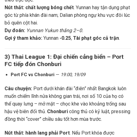
Nút thắt:
chất lượng bóng chết
. Yunnan hay tận dụng phạt
góc từ phía khán đài nam; Dalian phòng ngự khu vực đôi lúc
bỏ quên cột hai.
Dự đoán:
Yunnan Yukun thắng 2–0.
Gợi ý tham khảo:
Yunnan
-0.25
,
Tài phạt góc cả trận
.
3) Thai League 1: Đại chiến cảng biển –
Port
FC
tiếp đón
Chonburi
Port FC vs Chonburi
—
19:00, 19/09
Câu chuyện:
Port dưới khán đài “điên” nhất Bangkok luôn
muốn chiếm lĩnh nửa không gian trái, nơi số 10 của họ có
thể quay lưng – mở mặt – chọc khe vào khoảng trống sau
hậu vệ biên đối thủ.
Chonburi
công thủ có kỷ luật, pressing
đồng thời “cover” chiều sâu tốt hơn mùa trước.
Nút thắt:
hành lang phải Port
. Nếu Port khóa được