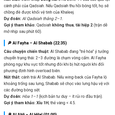
cánh phải của Qadsiah. Nếu Qadsiah thu hồi bóng tốt, họ sẽ
chồng đè được khối vệ tinh của Khaleej.
Dự đoán:
Al Qadsiah thắng 2–1.
Gợi ý tham khảo:
Qadsiah
không thua
;
tài hiệp 2
(trận dễ
mở nhịp sau phút 60).
🔎 Al Fayha – Al Shabab (22:35)
Câu chuyện chiến thuật:
Al Shabab đang “trẻ hóa” ý tưởng
chuyển trạng thái: 2–3 đường là chạm vòng cấm. Al Fayha
phòng ngự khu vực tốt nhưng đôi khi bị hút người khi đối
phương định hình overload biên.
Nút thắt:
cánh trái Al Shabab. Nếu wing-back của Fayha lộ
khoảng trống sau lưng, Shabab sẽ chọc vào lưng hậu vệ với
các đường bóng sệt.
Dự đoán:
Hòa 1–1
(kịch bản tư duy – ít rủi ro đầu trận).
Gợi ý tham khảo:
Xỉu 1H
, thẻ vàng < 4.5.
🔎 Al Ahli – Al Hilal (01:00)