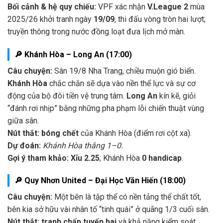
Bối cảnh & hệ quy chiếu:
VPF xác nhận
V.League 2
mùa
2025/26 khởi tranh ngày
19/09
, thi đấu vòng tròn hai lượt;
truyền thông trong nước đồng loạt đưa lịch mở màn.
🔎 Khánh Hòa – Long An (17:00)
Câu chuyện:
Sân 19/8 Nha Trang, chiều muộn gió biển.
Khánh Hòa
chắc chắn sẽ dựa vào nền thể lực và sự cơ
động của bộ đôi tiền vệ trung tâm.
Long An
kín kẽ, giỏi
“đánh rơi nhịp” bằng những pha phạm lỗi chiến thuật vùng
giữa sân.
Nút thắt:
bóng chết
của Khánh Hòa (điểm rơi cột xa).
Dự đoán:
Khánh Hòa thắng 1–0.
Gợi ý tham khảo:
Xỉu 2.25
; Khánh Hòa
0 handicap
.
🔎 Quy Nhơn United – Đại Học Văn Hiến (18:00)
Câu chuyện:
Một bên là tập thể có nền tảng thể chất tốt,
bên kia sở hữu vài nhân tố “tinh quái” ở quãng 1/3 cuối sân.
Nút thắt:
tranh chấp tuyến hai
và khả năng kiểm soát