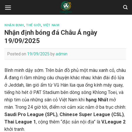
Skip
to
content
NHẬN ĐỊNH
,
THẾ GIỚI
,
VIỆT NAM
Nhận định bóng đá Châu Á ngày
19/09/2025
Posted on
19/09/2025
by
admin
Bình minh dậy sớm. Trên bản đồ phủ một màu xanh cỏ, châu
Á đang rì rầm những câu chuyện khác nhau: khán đài đỏ lửa
ở Jeddah, làn gió ẩm từ Vũ Hán lùa qua ống kính máy quay,
tiếng hò hét ở PAT Stadium bên dòng sông Khlong Toei, và
nhịp tim của những sân cỏ Việt Nam khi
hạng Nhất
mở
màn. Trong 24 giờ tới, điểm rơi cảm xúc nằm ở ba trục chính:
Saudi Pro League (SPL)
,
Chinese Super League (CSL)
,
Thai League 1
, cộng thêm “đặc sản nội địa” là
V.League 2
khởi tranh.