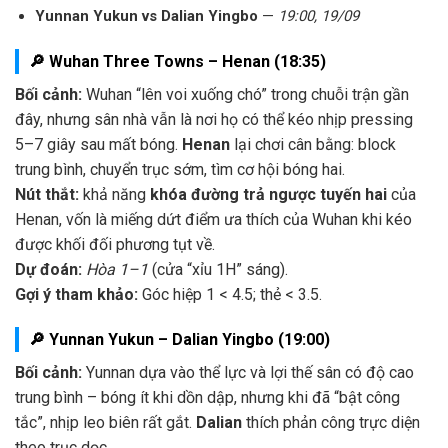
Yunnan Yukun vs Dalian Yingbo
—
19:00, 19/09
🔎 Wuhan Three Towns – Henan (18:35)
Bối cảnh:
Wuhan “lên voi xuống chó” trong chuỗi trận gần
đây, nhưng sân nhà vẫn là nơi họ có thể kéo nhịp pressing
5–7 giây sau mất bóng.
Henan
lại chơi cân bằng: block
trung bình, chuyển trục sớm, tìm cơ hội bóng hai.
Nút thắt:
khả năng
khóa đường trả ngược tuyến hai
của
Henan, vốn là miếng dứt điểm ưa thích của Wuhan khi kéo
được khối đối phương tụt về.
Dự đoán:
Hòa 1–1
(cửa “xỉu 1H” sáng).
Gợi ý tham khảo:
Góc hiệp 1 < 4.5; thẻ < 3.5.
🔎 Yunnan Yukun – Dalian Yingbo (19:00)
Bối cảnh:
Yunnan dựa vào thể lực và lợi thế sân có độ cao
trung bình – bóng ít khi dồn dập, nhưng khi đã “bật công
tắc”, nhịp leo biên rất gắt.
Dalian
thích phản công trực diện
theo trục dọc.