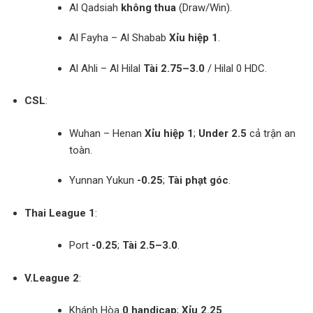
Al Qadsiah
không thua
(Draw/Win).
Al Fayha – Al Shabab
Xỉu hiệp 1
.
Al Ahli – Al Hilal
Tài 2.75–3.0
/ Hilal 0 HDC.
CSL
:
Wuhan – Henan
Xỉu hiệp 1
;
Under 2.5
cả trận an
toàn.
Yunnan Yukun
-0.25
;
Tài phạt góc
.
Thai League 1
:
Port
-0.25
;
Tài 2.5–3.0
.
V.League 2
:
Khánh Hòa
0 handicap
;
Xỉu 2.25
.