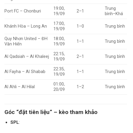
19:00,
Trung
Port FC – Chonburi
2–1
19/09
bình–Khá
17:00,
Khánh Hòa – Long An
1–0
Trung bình
19/09
Quy Nhơn United – ĐH
18:00,
1–1
Trung bình
Văn Hiến
19/09
22:15,
Al Qadsiah – Al Khaleej
2–1
Trung bình
19/09
22:35,
Al Fayha – Al Shabab
1–1
Trung bình
19/09
01:00,
Al Ahli – Al Hilal
1–2
Trung bình
20/09
Góc “đặt tiên liệu” – kèo tham khảo
SPL
: