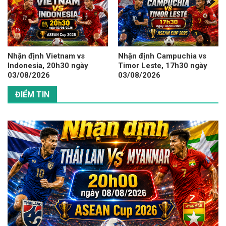
Nhận định Vietnam vs
Nhận định Campuchia vs
Indonesia, 20h30 ngày
Timor Leste, 17h30 ngày
03/08/2026
03/08/2026
ĐIỂM TIN