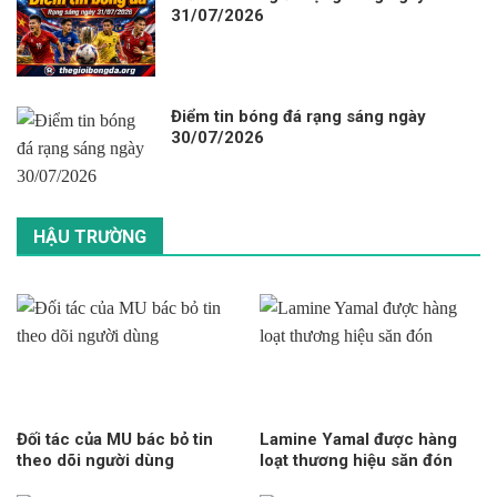
31/07/2026
Điểm tin bóng đá rạng sáng ngày
30/07/2026
HẬU TRƯỜNG
Đối tác của MU bác bỏ tin
Lamine Yamal được hàng
theo dõi người dùng
loạt thương hiệu săn đón