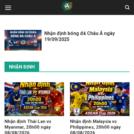
Skip
to
content
Nhận định bóng đá Châu Á ngày
19/09/2025
NHẬN ĐỊNH
Nhận định Thái Lan vs
Nhận định Malaysia vs
Myanmar, 20h00 ngày
Philippines, 20h00 ngày
08/08/2026
08/08/2026