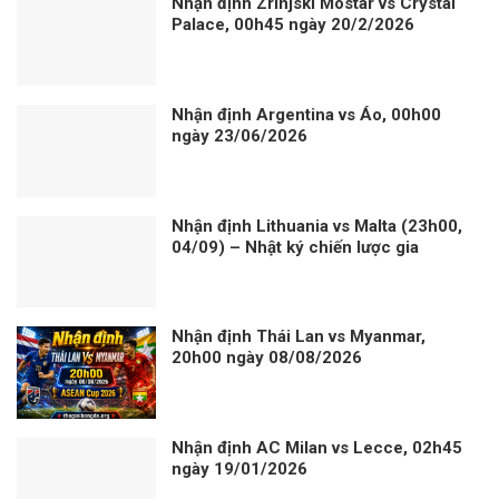
Nhận định Zrinjski Mostar vs Crystal
Palace, 00h45 ngày 20/2/2026
Nhận định Argentina vs Áo, 00h00
ngày 23/06/2026
Nhận định Lithuania vs Malta (23h00,
04/09) – Nhật ký chiến lược gia
Nhận định Thái Lan vs Myanmar,
20h00 ngày 08/08/2026
Nhận định AC Milan vs Lecce, 02h45
ngày 19/01/2026