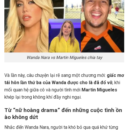
Wanda Nara vs Martin Migueles chia tay
Và lần này, câu chuyện lại rẽ sang một chương mới:
giấc mơ
tái hôn lần thứ ba của Wanda được cho là đã đổ vỡ
, khi
mối quan hệ giữa cô và người tình mới
Martin Migueles
khép lại trong không khí đầy nghi ngại.
Từ “nữ hoàng drama” đến những cuộc tình ồn
ào không dứt
Nhắc đến Wanda Nara, người ta khó bỏ qua quá khứ từng