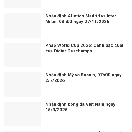
Nhận định Atletico Madrid vs Inter
Milan, 03h00 ngày 27/11/2025
Pháp World Cup 2026: Canh bạc cuối
của Didier Deschamps
Nhận định Mỹ vs Bosnia, 07h00 ngày
2/7/2026
Nhận định bóng đá Việt Nam ngày
15/3/2026