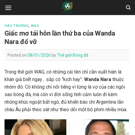
Skip
to
content
HẬU TRƯỜNG
,
WAG
Giấc mơ tái hôn lần thứ ba của Wanda
Nara đổ vỡ
Posted on
08/01/2026
by
Thế giới Bóng đá
Trong thế giới WAG, có những cái tên chỉ cần xuất hiện là
khán giả biết ngay… sắp có “kịch hay”.
Wanda Nara
thuộc
nhóm đó. Cô không chỉ nổi tiếng vì từng là vợ của các ngôi
sao bóng đá, mà còn vì đời sống tình cảm luôn đi kèm
những khúc ngoặt bất ngờ, đủ khiến báo chí Argentina lẫn
châu Âu phải theo sát như theo dõi một bộ phim nhiều mùa.