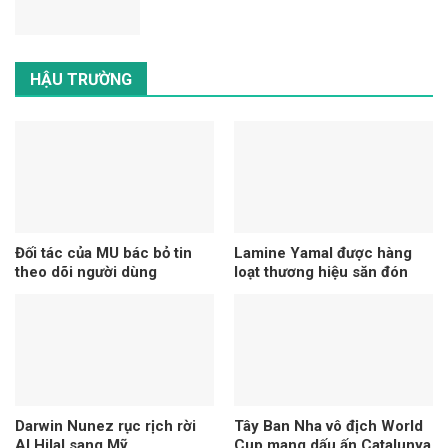
HẬU TRƯỜNG
Đối tác của MU bác bỏ tin
Lamine Yamal được hàng
theo dõi người dùng
loạt thương hiệu săn đón
Darwin Nunez rục rịch rời
Tây Ban Nha vô địch World
Al Hilal sang Mỹ
Cup mang dấu ấn Catalunya