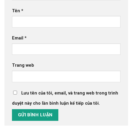
Tên
*
Email
*
Trang web
Lưu tên của tôi, email, và trang web trong trình
duyệt này cho lần bình luận kế tiếp của tôi.