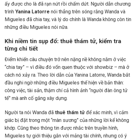
ấy được cho là đã rạn nứt rồi chấm dứt. Người dẫn chương
trình
Yanina Latorre
nói thẳng trên sóng rằng Wanda và
Migueles đã chia tay, và lý do chính là Wanda không còn tin
những điều Migueles nói nữa.
Khi niềm tin sụp đổ: thuê thám tử, kiểm tra
từng chi tiết
Điểm khiến câu chuyện trở nên nặng nề không nằm ở việc
“chia tay” – vì điều đó vốn quen thuộc với showbiz – mà ở
cách nó xảy ra. Theo lời dẫn của Yanina Latorre, Wanda bắt
đầu nghi ngờ những điều Migueles thể hiện về bản thân:
công việc, tài sản, thậm chí cả hình ảnh “người đàn ông tử
tế” mà anh cố gắng xây dựng.
Người ta nói Wanda đã
thuê thám tử
để xác minh, vì cảm
giác bị đặt trong một “màn sương” của những lời kể không
khớp. Cũng theo thông tin được nhắc trên truyền hình,
Migueles tự giới thiệu gắn với mảng tài chính, nhưng có ý