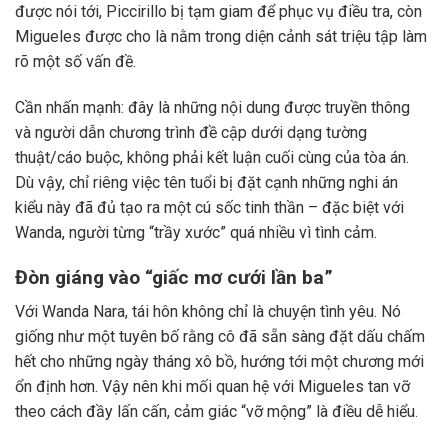
được nói tới, Piccirillo bị tạm giam để phục vụ điều tra, còn
Migueles được cho là nằm trong diện cảnh sát triệu tập làm
rõ một số vấn đề.
Cần nhấn mạnh: đây là những nội dung được truyền thông
và người dẫn chương trình đề cập dưới dạng tường
thuật/cáo buộc, không phải kết luận cuối cùng của tòa án.
Dù vậy, chỉ riêng việc tên tuổi bị đặt cạnh những nghi án
kiểu này đã đủ tạo ra một cú sốc tinh thần – đặc biệt với
Wanda, người từng “trầy xước” quá nhiều vì tình cảm.
Đòn giáng vào “giấc mơ cưới lần ba”
Với Wanda Nara, tái hôn không chỉ là chuyện tình yêu. Nó
giống như một tuyên bố rằng cô đã sẵn sàng đặt dấu chấm
hết cho những ngày tháng xô bồ, hướng tới một chương mới
ổn định hơn. Vậy nên khi mối quan hệ với Migueles tan vỡ
theo cách đầy lấn cấn, cảm giác “vỡ mộng” là điều dễ hiểu.