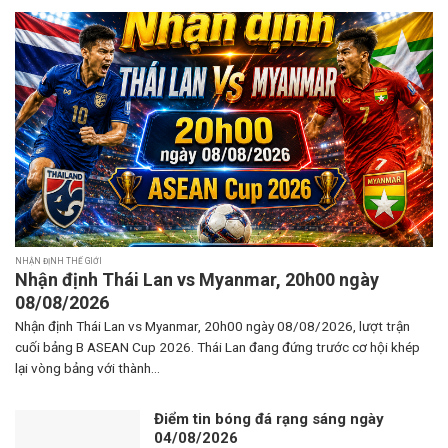
NHẬN ĐỊNH THẾ GIỚI
Nhận định Thái Lan vs Myanmar, 20h00 ngày
08/08/2026
Nhận định Thái Lan vs Myanmar, 20h00 ngày 08/08/2026, lượt trận
cuối bảng B ASEAN Cup 2026. Thái Lan đang đứng trước cơ hội khép
lại vòng bảng với thành...
Điểm tin bóng đá rạng sáng ngày
04/08/2026