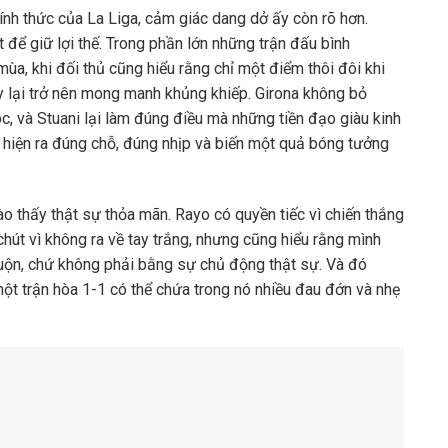
hính thức của La Liga, cảm giác dang dở ấy còn rõ hơn.
t để giữ lợi thế. Trong phần lớn những trận đấu bình
ùa, khi đối thủ cũng hiểu rằng chỉ một điểm thôi đôi khi
ấy lại trở nên mong manh khủng khiếp. Girona không bỏ
, và Stuani lại làm đúng điều mà những tiền đạo giàu kinh
: hiện ra đúng chỗ, đúng nhịp và biến một quả bóng tưởng
ào thấy thật sự thỏa mãn. Rayo có quyền tiếc vì chiến thắng
chút vì không ra về tay trắng, nhưng cũng hiểu rằng mình
n, chứ không phải bằng sự chủ động thật sự. Và đó
một trận hòa 1-1 có thể chứa trong nó nhiều đau đớn và nhẹ