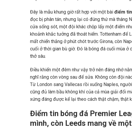
Đây là mẫu khung giờ rất hợp với một bài
điểm ti
đọc bị phân tán, nhưng lại có đúng thứ mà tháng N
cửa sống sót, một đội khác chộp lấy một điểm như
khoảnh khắc tưởng đã thoát hiểm. Tottenham để L
mất chiến thắng ở phút chót trước Girona, còn Napo
cuối ở thời gian bù giờ. Đó là bóng đá cuối mùa ở
thở sâu.
Điều khiến một đêm như vậy trở nên đáng nhớ nằm
nghĩ rằng còn vòng sau để sửa. Không còn đội nào 
Từ London sang Vallecas rồi xuống Naples, người 
cũng đủ làm bầu không khí của cả mùa giải đổi m
xứng đáng được kể lại theo cách thật chậm, thật k
Điểm tin bóng đá Premier Lea
mình, còn Leeds mang về một