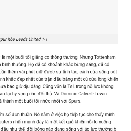
pur hòa Leeds United 1-1
ây là một buổi tối giằng co thông thường. Nhưng Tottenham
h bình thường. Họ đã có khoảnh khắc bừng sáng, đã có
cần thêm vài phút giữ được sự tỉnh táo, cánh cửa sống sót
ảnh khắc đẹp nhất của trận đấu bằng một cú cứa lòng khiến
a bao giờ dịu dàng. Cũng vẫn là Tel, trong nỗ lực không
rao lại hy vọng cho đối thủ. Và Dominic Calvert-Lewin,
ả thành một buổi tối nhức nhối với Spurs.
m số đơn thuần. Nó nằm ở việc họ tiếp tục cho thấy mình
Reuters nhấn mạnh đây là một kết quả khiến nỗi lo xuống
đấu như thế, đội bóng nào đang sống với áp lực thường bị