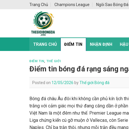
Skip
Trang Chủ
Champions League
Ngôi Sao Bóng Đá
to
content
TRANG CHỦ
ĐIỂM TIN
NHẬN ĐỊNH
HẬU
ĐIỂM TIN
,
THẾ GIỚI
Điểm tin bóng đá rạng sáng n
Posted on
12/05/2026
by
Thế giới Bóng đá
Bóng đá châu Âu đôi khi không cần phủ kín lịch t
trắng với cảm giác mọi thứ đang căng dần ở phần
Việt Nam là một đêm như thế. Premier League man
Liga chứng kiến cú gỡ muộn ở Vallecas, còn Serie
Naples. Chỉ ba trận thôi, nhưng mỗi trận đều mang