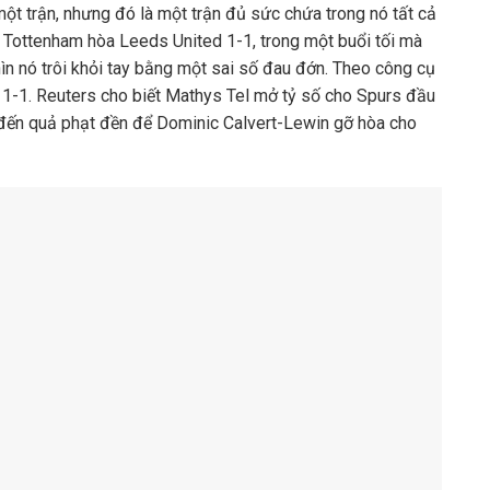
ột trận, nhưng đó là một trận đủ sức chứa trong nó tất cả
 Tottenham hòa Leeds United 1-1, trong một buổi tối mà
hìn nó trôi khỏi tay bằng một sai số đau đớn. Theo công cụ
số 1-1. Reuters cho biết Mathys Tel mở tỷ số cho Spurs đầu
n đến quả phạt đền để Dominic Calvert-Lewin gỡ hòa cho