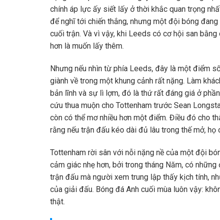
chính áp lực ấy siết lấy ở thời khắc quan trọng nh
để nghĩ tới chiến thắng, nhưng một đội bóng đang
cuối trận. Và vì vậy, khi Leeds có cơ hội san bằng 
hơn là muốn lấy thêm.
Nhưng nếu nhìn từ phía Leeds, đây là một điểm số 
giành về trong một khung cảnh rất nặng. Làm khách
bản lĩnh và sự lì lợm, đó là thứ rất đáng giá ở ph
cứu thua muộn cho Tottenham trước Sean Longstaff
còn có thể mơ nhiều hơn một điểm. Điều đó cho thấy
rằng nếu trận đấu kéo dài đủ lâu trong thế mở, họ
Tottenham rời sân với nỗi nặng nề của một đội bón
cảm giác nhẹ hơn, bởi trong tháng Năm, có những 
trận đấu mà người xem trung lập thấy kịch tính, n
của giải đấu. Bóng đá Anh cuối mùa luôn vậy: khôn
thật.