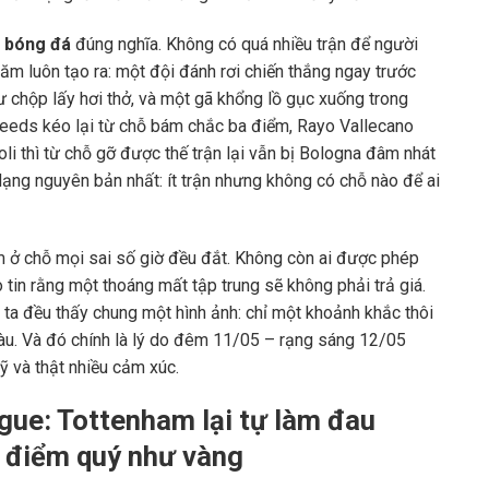
n bóng đá
đúng nghĩa. Không có quá nhiều trận để người
ăm luôn tạo ra: một đội đánh rơi chiến thắng ngay trước
 chộp lấy hơi thở, và một gã khổng lồ gục xuống trong
eeds kéo lại từ chỗ bám chắc ba điểm, Rayo Vallecano
li thì từ chỗ gỡ được thế trận lại vẫn bị Bologna đâm nhát
 dạng nguyên bản nhất: ít trận nhưng không có chỗ nào để ai
 ở chỗ mọi sai số giờ đều đắt. Không còn ai được phép
tin rằng một thoáng mất tập trung sẽ không phải trả giá.
ta đều thấy chung một hình ảnh: chỉ một khoảnh khắc thôi
àu. Và đó chính là lý do đêm 11/05 – rạng sáng 12/05
ỹ và thật nhiều cảm xúc.
gue: Tottenham lại tự làm đau
 điểm quý như vàng