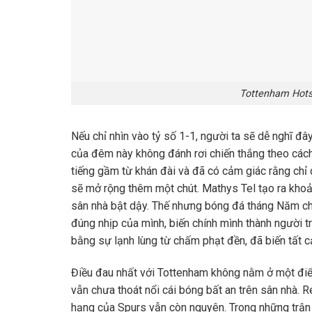
Tottenham Hots
Nếu chỉ nhìn vào tỷ số 1-1, người ta sẽ dễ nghĩ đ
của đêm này không đánh rơi chiến thắng theo các
tiếng gầm từ khán đài và đã có cảm giác rằng chỉ 
sẽ mở rộng thêm một chút. Mathys Tel tạo ra kho
sân nhà bật dậy. Thế nhưng bóng đá tháng Năm chư
đúng nhịp của mình, biến chính mình thành người t
bằng sự lạnh lùng từ chấm phạt đền, đã biến tất c
Điều đau nhất với Tottenham không nằm ở một điể
vẫn chưa thoát nổi cái bóng bất an trên sân nhà. 
hạng của Spurs vẫn còn nguyên. Trong những trận 