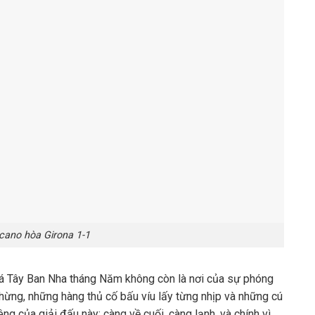
cano hòa Girona 1-1
đá Tây Ban Nha tháng Năm không còn là nơi của sự phóng
hừng, những hàng thủ cố bấu víu lấy từng nhịp và những cú
ng của giải đấu này: càng về cuối, càng lạnh, và chính vì