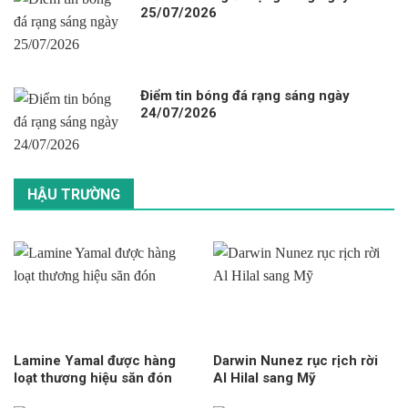
25/07/2026
Điểm tin bóng đá rạng sáng ngày
24/07/2026
HẬU TRƯỜNG
Lamine Yamal được hàng
Darwin Nunez rục rịch rời
loạt thương hiệu săn đón
Al Hilal sang Mỹ