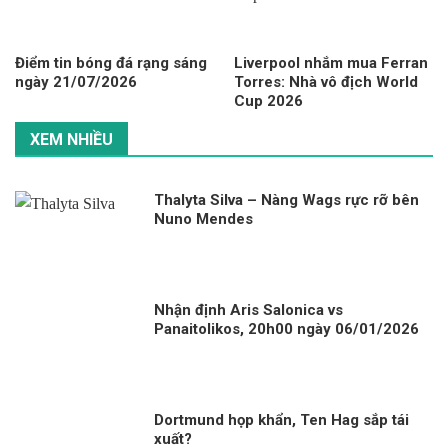
Điểm tin bóng đá rạng sáng
Liverpool nhắm mua Ferran
ngày 21/07/2026
Torres: Nhà vô địch World
Cup 2026
XEM NHIỀU
Thalyta Silva – Nàng Wags rực rỡ bên
Nuno Mendes
Nhận định Aris Salonica vs
Panaitolikos, 20h00 ngày 06/01/2026
Dortmund họp khẩn, Ten Hag sắp tái
xuất?