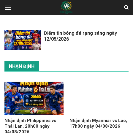
Skip
to
content
Điểm tin bóng đá rạng sáng ngày
12/05/2026
NHẬN ĐỊNH
Nhận định Philippines vs
Nhận định Myanmar vs Lào,
Thái Lan, 20h00 ngày
17h00 ngày 04/08/2026
04/08/2026