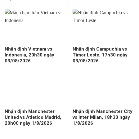
Nhận định Vietnam vs
Nhận định Campuchia vs
Indonesia, 20h30 ngày
Timor Leste, 17h30 ngày
03/08/2026
03/08/2026
Nhận định Manchester
Nhận định Manchester City
United vs Atletico Madrid,
vs Inter Milan, 18h30 ngày
20h00 ngày 1/8/2026
1/8/2026