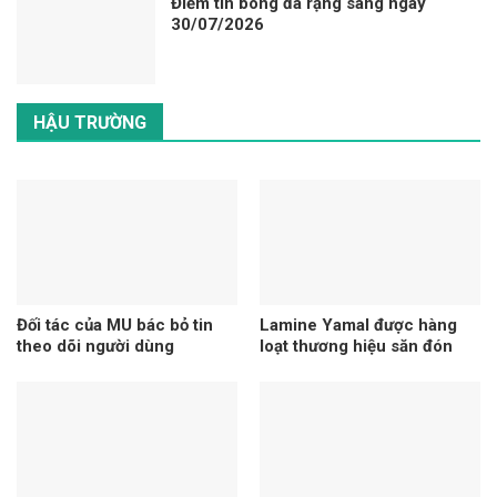
Điểm tin bóng đá rạng sáng ngày
30/07/2026
HẬU TRƯỜNG
Đối tác của MU bác bỏ tin
Lamine Yamal được hàng
theo dõi người dùng
loạt thương hiệu săn đón