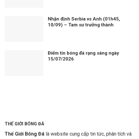
Nhận định Serbia vs Anh (01h45,
10/09) – Tam sư trưởng thành
Điểm tin bóng đá rạng sáng ngày
15/07/2026
THẾ GIỚI BÓNG ĐÁ
Thế Giới Bóng Đá
là website cung cấp tin tức, phân tích và