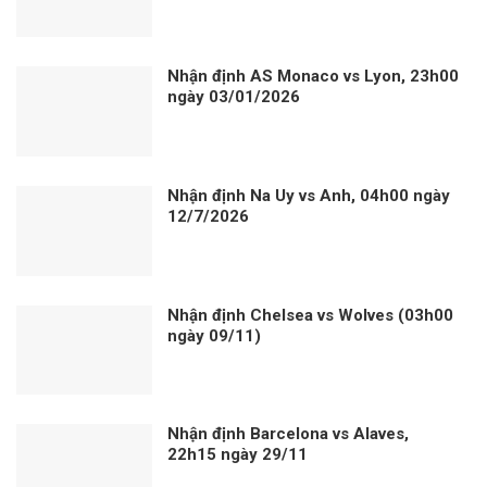
Nhận định AS Monaco vs Lyon, 23h00
ngày 03/01/2026
Nhận định Na Uy vs Anh, 04h00 ngày
12/7/2026
Nhận định Chelsea vs Wolves (03h00
ngày 09/11)
Nhận định Barcelona vs Alaves,
22h15 ngày 29/11