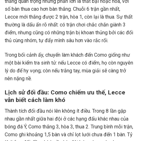
thắng quan trọng nhưng phần lớn là thất bại hoặc hòa, với
số bàn thua cao hơn bàn thắng. Chuỗi 6 trận gần nhất,
Lecce mới thắng được 2 trận, hòa 1, còn lại là thua. Sự thất
thường là dấu ấn rõ nhất: có trận chơi chắc chắn giành 3
điểm, nhưng cũng có những trận bị khoan thủng bởi các đối
thủ cùng nhóm, tự đẩy mình sâu hơn vào rắc rối.
Trong bối cảnh ấy, chuyến làm khách đến Como giống như
một bài kiểm tra sinh tử: nếu Lecce có điểm, họ còn nguyên
lý do để hy vọng; còn nếu trắng tay, mùa giải sẽ càng trở
nên nặng nề.
Lịch sử đối đầu: Como chiếm ưu thế, Lecce
vẫn biết cách làm khó
Thành tích đối đầu nói lên không ít điều. Trong 8 lần gặp
nhau gần nhất giữa hai đội ở các hạng đấu khác nhau của
bóng đá Ý, Como thắng 3, hòa 3, thua 2. Trung bình mỗi trận,
Como ghi khoảng 1,5 bàn và chỉ lọt lưới chưa đến 1 bàn. Tỷ