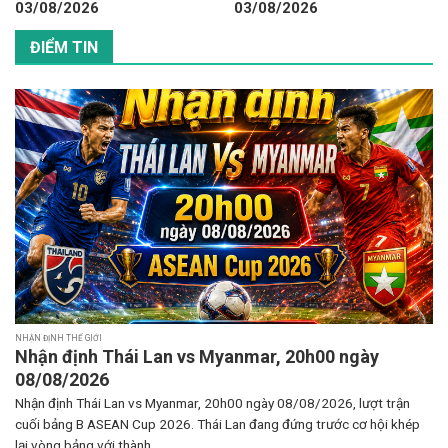
03/08/2026
03/08/2026
ĐIỂM TIN
NHẬN ĐỊNH THẾ GIỚI
Nhận định Thái Lan vs Myanmar, 20h00 ngày
08/08/2026
Nhận định Thái Lan vs Myanmar, 20h00 ngày 08/08/2026, lượt trận
cuối bảng B ASEAN Cup 2026. Thái Lan đang đứng trước cơ hội khép
lại vòng bảng với thành...