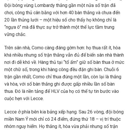
Đội bóng vùng Lombardy thắng gần một nửa số trận đã
chơi, công thủ cân bằng với hơn 40 bàn thắng và chưa đến
20 lần thủng lưới – một hiệu số cho thấy họ không chỉ là
“ngựa ô” mà đã thực sự trở thành một thế lực tầm trung
vững chắc.
Trên sân nhà, Como càng đáng gờm hơn: họ thua rất ít, hòa
khá nhiều nhưng số trận thắng vẫn đủ để biến sân nhà thành
nơi đi dễ khó về. Hàng thủ tại “tổ ấm” giữ số bàn thua ở mức
một chữ số, trong khi hàng công đều đặn ghi bàn. Chuỗi 6
trận gần nhất, Como chỉ thua đúng một lần, còn lại là thắng
và hòa, với số bàn thắng ghi được gấp nhiều lần số bàn
thua. Đó là nền tảng để HLV của họ có thể tự tin bước vào
cuộc hẹn với Lecce.
Lecce ở phía bên kia bảng xếp hạng. Sau 26 vòng, đội bóng
miền Nam Ý mới chỉ có 24 điểm, đứng thứ 18 – vị trí thuộc
nhóm nguy hiểm. Họ thắng ít, hòa vừa phải nhưng số trận