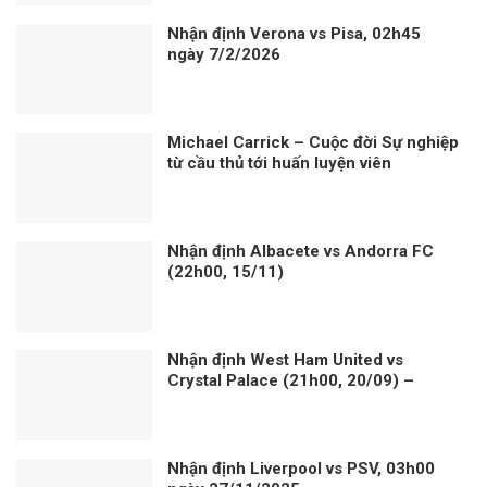
Nhận định Verona vs Pisa, 02h45
ngày 7/2/2026
Michael Carrick – Cuộc đời Sự nghiệp
từ cầu thủ tới huấn luyện viên
Nhận định Albacete vs Andorra FC
(22h00, 15/11)
Nhận định West Ham United vs
Crystal Palace (21h00, 20/09) –
Derby đầy toan tính
Nhận định Liverpool vs PSV, 03h00