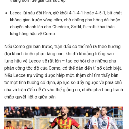
thắng sớm để giải tỏa sức ép.
Lecce lùi sâu đội hình, giữ khối 4-1-4-1 hoặc 4-5-1, bịt chặt
không gian trước vòng cấm, chờ những pha bóng dài hoặc
chuyền nhanh lên cho Cheddira, Sottil, Pierotti khai thác
lưng hàng hậu vệ Como.
Nếu Como ghi bàn trước, trận đấu có thể mở ra theo hướng
đội khách buộc phải dâng cao, khi đó khoảng trống sau
lưng hậu vệ Lecce sẽ rất lớn – tạo cơ hội cho những pha
phản công tốc độ của Como, có thể dẫn đến tỉ số cách biệt.
Nếu Lecce trụ vững được hiệp một, thậm chí tìm thấy bàn
từ một tình huống cố định, áp lực sẽ đẩy ngược về phía chủ
nhà và trận đấu dễ đi vào thế giằng co, nhiều pha bóng tranh
chấp quyết liệt ở giữa sân.