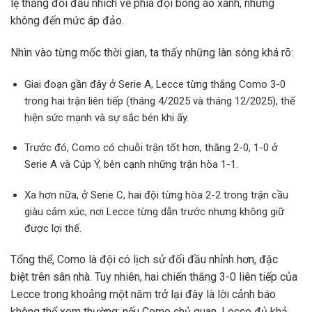
lệ thắng đối đầu nhích về phía đội bóng áo xanh, nhưng
không đến mức áp đảo.
Nhìn vào từng mốc thời gian, ta thấy những làn sóng khá rõ:
Giai đoạn gần đây ở Serie A, Lecce từng thắng Como 3-0
trong hai trận liên tiếp (tháng 4/2025 và tháng 12/2025), thể
hiện sức mạnh và sự sắc bén khi ấy.
Trước đó, Como có chuỗi trận tốt hơn, thắng 2-0, 1-0 ở
Serie A và Cúp Ý, bên cạnh những trận hòa 1-1.
Xa hơn nữa, ở Serie C, hai đội từng hòa 2-2 trong trận cầu
giàu cảm xúc, nơi Lecce từng dẫn trước nhưng không giữ
được lợi thế.
Tổng thể, Como là đội có lịch sử đối đầu nhỉnh hơn, đặc
biệt trên sân nhà. Tuy nhiên, hai chiến thắng 3-0 liên tiếp của
Lecce trong khoảng một năm trở lại đây là lời cảnh báo
không thể xem thường: nếu Como chủ quan, Lecce đủ khả