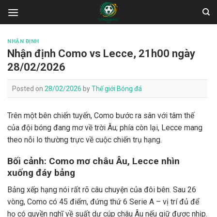
Skip
to
content
NHẬN ĐỊNH
Nhận định Como vs Lecce, 21h00 ngày
28/02/2026
Posted on
28/02/2026
by
Thế giới Bóng đá
Trên một bên chiến tuyến, Como bước ra sân với tâm thế
của đội bóng đang mơ về trời Âu; phía còn lại, Lecce mang
theo nỗi lo thường trực về cuộc chiến trụ hạng.
Bối cảnh: Como mơ châu Âu, Lecce nhìn
xuống đáy bảng
Bảng xếp hạng nói rất rõ câu chuyện của đôi bên. Sau 26
vòng, Como có 45 điểm, đứng thứ 6 Serie A – vị trí đủ để
họ có quyền nghĩ về suất dự cúp châu Âu nếu giữ được nhịp.