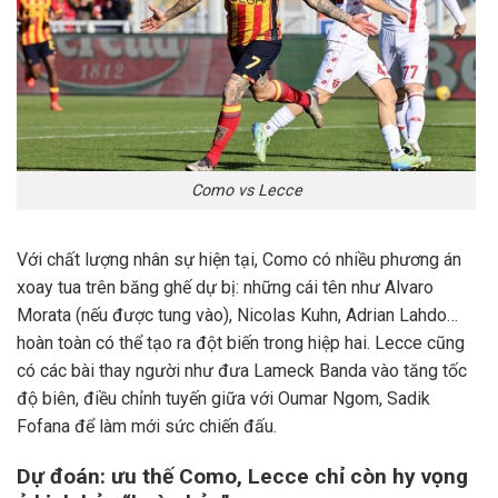
Como vs Lecce
Với chất lượng nhân sự hiện tại, Como có nhiều phương án
xoay tua trên băng ghế dự bị: những cái tên như Alvaro
Morata (nếu được tung vào), Nicolas Kuhn, Adrian Lahdo…
hoàn toàn có thể tạo ra đột biến trong hiệp hai. Lecce cũng
có các bài thay người như đưa Lameck Banda vào tăng tốc
độ biên, điều chỉnh tuyến giữa với Oumar Ngom, Sadik
Fofana để làm mới sức chiến đấu.
Dự đoán: ưu thế Como, Lecce chỉ còn hy vọng