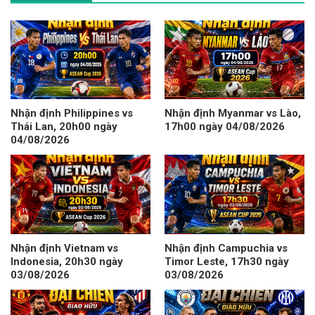
Nhận định Philippines vs
Nhận định Myanmar vs Lào,
Thái Lan, 20h00 ngày
17h00 ngày 04/08/2026
04/08/2026
Nhận định Vietnam vs
Nhận định Campuchia vs
Indonesia, 20h30 ngày
Timor Leste, 17h30 ngày
03/08/2026
03/08/2026