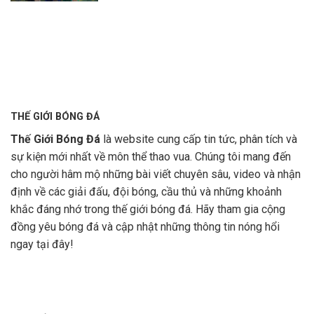
THẾ GIỚI BÓNG ĐÁ
Thế Giới Bóng Đá
là website cung cấp tin tức, phân tích và
sự kiện mới nhất về môn thể thao vua. Chúng tôi mang đến
cho người hâm mộ những bài viết chuyên sâu, video và nhận
định về các giải đấu, đội bóng, cầu thủ và những khoảnh
khắc đáng nhớ trong thế giới bóng đá. Hãy tham gia cộng
đồng yêu bóng đá và cập nhật những thông tin nóng hổi
ngay tại đây!