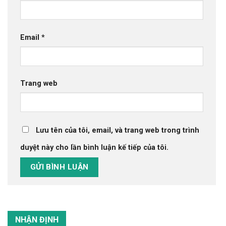
Email
*
Trang web
Lưu tên của tôi, email, và trang web trong trình
duyệt này cho lần bình luận kế tiếp của tôi.
NHẬN ĐỊNH