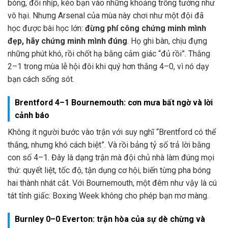
bóng, đổi nhịp, kéo bạn vào những khoảng trống tưởng như
vô hại. Nhưng Arsenal của mùa này chơi như một đội đã
học được bài học lớn:
đừng phí công chứng minh mình
đẹp, hãy chứng minh mình đúng
. Họ ghi bàn, chịu đựng
những phút khó, rồi chốt hạ bằng cảm giác “đủ rồi”. Thắng
2–1 trong mùa lễ hội đôi khi quý hơn thắng 4–0, vì nó dạy
bạn cách sống sót.
Brentford 4–1 Bournemouth: cơn mưa bất ngờ và lời
cảnh báo
Không ít người bước vào trận với suy nghĩ “Brentford có thể
thắng, nhưng khó cách biệt”. Và rồi bảng tỷ số trả lời bằng
con số 4–1. Đây là dạng trận mà đội chủ nhà làm đúng mọi
thứ: quyết liệt, tốc độ, tận dụng cơ hội, biến từng pha bóng
hai thành nhát cắt. Với Bournemouth, một đêm như vậy là cú
tát tỉnh giấc: Boxing Week không cho phép bạn mơ màng.
Burnley 0–0 Everton: trận hòa của sự dè chừng và