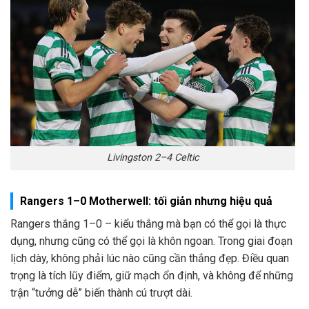
Livingston 2–4 Celtic
Rangers 1–0 Motherwell: tối giản nhưng hiệu quả
Rangers thắng 1–0 – kiểu thắng mà bạn có thể gọi là thực
dụng, nhưng cũng có thể gọi là khôn ngoan. Trong giai đoạn
lịch dày, không phải lúc nào cũng cần thắng đẹp. Điều quan
trọng là tích lũy điểm, giữ mạch ổn định, và không để những
trận “tưởng dễ” biến thành cú trượt dài.