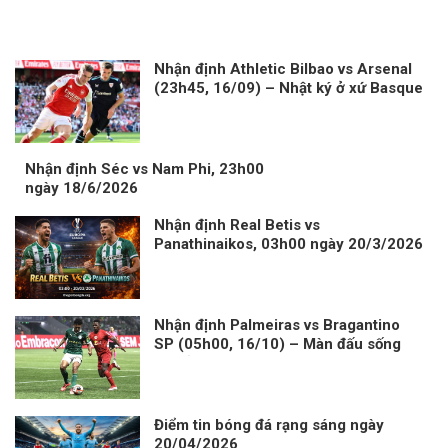
Nhận định Athletic Bilbao vs Arsenal
(23h45, 16/09) – Nhật ký ở xứ Basque
Nhận định Séc vs Nam Phi, 23h00
ngày 18/6/2026
Nhận định Real Betis vs
Panathinaikos, 03h00 ngày 20/3/2026
Nhận định Palmeiras vs Bragantino
SP (05h00, 16/10) – Màn đấu sống
còn ở Allianz Parque
Điểm tin bóng đá rạng sáng ngày
20/04/2026