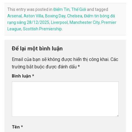
This entry was posted in
Điểm Tin
,
Thế Giới
and tagged
Arsenal
,
Aston Villa
,
Boxing Day
,
Chelsea
,
Điểm tin bóng đá
rạng sáng 28/12/2025
,
Liverpool
,
Manchester City
,
Premier
League
,
Scottish Premiership
.
Để lại một bình luận
Email của bạn sẽ không được hiển thị công khai.
Các
trường bắt buộc được đánh dấu
*
Bình luận
*
Tên
*