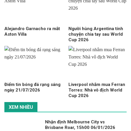
Alejandro Garnacho ra mắt
Người hùng Argentina tính
Aston Villa
chuyện chia tay sau World
Cup 2026
Điểm tin bóng đá rạng sáng
Liverpool nhắm mua Ferran
ngày 21/07/2026
Torres: Nhà vô địch World
Cup 2026
XEM NHIỀU
Nhận định Melbourne City vs
Brisbane Roar, 15h00 06/01/2026