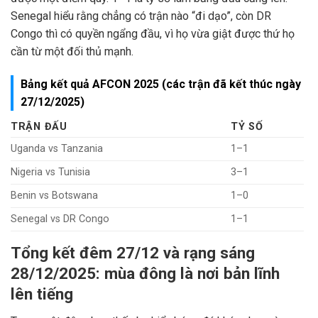
Senegal hiểu rằng chẳng có trận nào “đi dạo”, còn DR
Congo thì có quyền ngẩng đầu, vì họ vừa giật được thứ họ
cần từ một đối thủ mạnh.
Bảng kết quả AFCON 2025 (các trận đã kết thúc ngày
27/12/2025)
TRẬN ĐẤU
TỶ SỐ
Uganda vs Tanzania
1–1
Nigeria vs Tunisia
3–1
Benin vs Botswana
1–0
Senegal vs DR Congo
1–1
Tổng kết đêm 27/12 và rạng sáng
28/12/2025: mùa đông là nơi bản lĩnh
lên tiếng