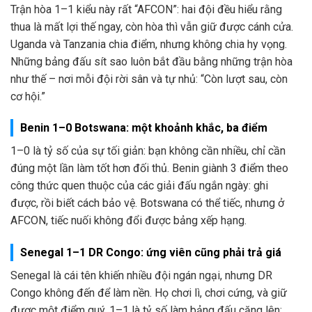
Trận hòa 1–1 kiểu này rất “AFCON”: hai đội đều hiểu rằng
thua là mất lợi thế ngay, còn hòa thì vẫn giữ được cánh cửa.
Uganda và Tanzania chia điểm, nhưng không chia hy vọng.
Những bảng đấu sít sao luôn bắt đầu bằng những trận hòa
như thế – nơi mỗi đội rời sân và tự nhủ: “Còn lượt sau, còn
cơ hội.”
Benin 1–0 Botswana: một khoảnh khắc, ba điểm
1–0 là tỷ số của sự tối giản: bạn không cần nhiều, chỉ cần
đúng một lần làm tốt hơn đối thủ. Benin giành 3 điểm theo
công thức quen thuộc của các giải đấu ngắn ngày: ghi
được, rồi biết cách bảo vệ. Botswana có thể tiếc, nhưng ở
AFCON, tiếc nuối không đổi được bảng xếp hạng.
Senegal 1–1 DR Congo: ứng viên cũng phải trả giá
Senegal là cái tên khiến nhiều đội ngán ngại, nhưng DR
Congo không đến để làm nền. Họ chơi lì, chơi cứng, và giữ
được một điểm quý. 1–1 là tỷ số làm bảng đấu căng lên: