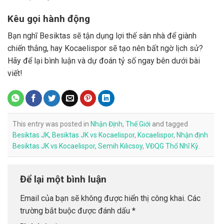
Kêu gọi hành động
Bạn nghĩ Besiktas sẽ tận dụng lợi thế sân nhà để giành
chiến thắng, hay Kocaelispor sẽ tạo nên bất ngờ lịch sử?
Hãy để lại bình luận và dự đoán tỷ số ngay bên dưới bài
viết!
This entry was posted in
Nhận Định
,
Thế Giới
and tagged
Besiktas JK
,
Besiktas JK vs Kocaelispor
,
Kocaelispor
,
Nhận định
Besiktas JK vs Kocaelispor
,
Semih Kılıcsoy
,
VĐQG Thổ Nhĩ Kỳ
.
Để lại một bình luận
Email của bạn sẽ không được hiển thị công khai.
Các
trường bắt buộc được đánh dấu
*