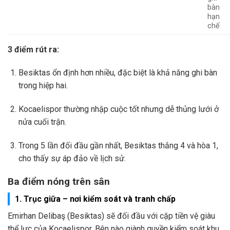
bàn
hạn
chế
3 điểm rút ra:
Besiktas ổn định hơn nhiều, đặc biệt là khả năng ghi bàn
trong hiệp hai.
Kocaelispor thường nhập cuộc tốt nhưng dễ thủng lưới ở
nửa cuối trận.
Trong 5 lần đối đầu gần nhất, Besiktas thắng 4 và hòa 1,
cho thấy sự áp đảo về lịch sử.
Ba điểm nóng trên sân
1. Trục giữa – nơi kiểm soát và tranh chấp
Emirhan Delibaş (Besiktas) sẽ đối đầu với cặp tiền vệ giàu
thể lực của Kocaelispor. Bên nào giành quyền kiểm soát khu