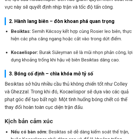
vực này sẽ quyết định nhịp trận và tốc độ tấn công.
2. Hành lang biên – đòn khoan phá quan trọng
Besiktas:
Semih Kılıcsoy kết hợp cùng Rosier leo biên, thực
hiện các pha căng ngang hoặc cắt vào trong dứt điểm.
Kocaelispor:
Burak Süleyman sẽ là mũi nhọn phản công, lợi
dụng khoảng trống khi hậu vệ biên Besiktas dâng cao.
3. Bóng cố định – chìa khóa mở tỷ số
Besiktas sở hữu nhiều cầu thủ không chiến tốt như Colley
và Ghezzal. Trong khi đó, Kocaelispor sẽ dựa vào các quả
phạt góc để tạo bất ngờ. Một tình huống bóng chết có thể
thay đổi hoàn toàn cục diện trận đấu.
Kịch bản cảm xúc
Nếu có bàn sớm:
Besiktas sẽ dễ dàng kiểm soát thế trận,