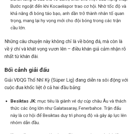
Bước ngoặt đến khi Kocaelispor trao cơ hội. Nhờ tốc độ và
khả năng đi bóng táo bạo, anh dần trở thành nhân tố quan
trọng, mang lại hy vọng mới cho đội bóng trong các trận
cầu lớn.
Những câu chuyện này không chỉ là về bóng đá, mà còn là
về ý chí và khát vọng vươn lên – điều khán giả cảm nhận rõ
nhất từ khán đài.
Bối cảnh giải đấu
Giải VĐQG Thổ Nhĩ Kỳ (Süper Lig) đang diễn ra sôi động với
cuộc đua khốc liệt ở cả hai đầu bảng:
Besiktas JK:
mục tiêu là giành vé dự cúp châu Âu và thách
thức các ông lớn như Galatasaray, Fenerbahce. Trận đấu
này là cơ hội để Besiktas duy trì phong độ và gây áp lực lên
nhóm dẫn đầu.