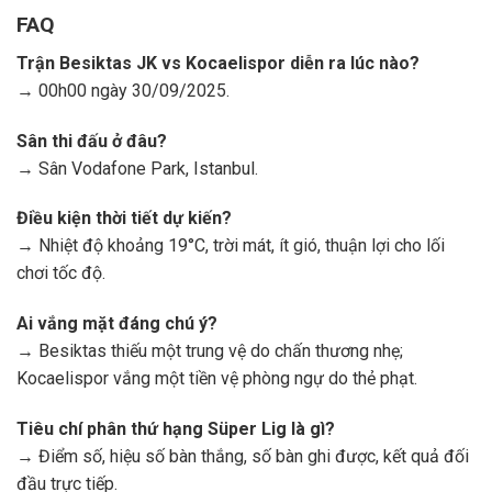
FAQ
Trận Besiktas JK vs Kocaelispor diễn ra lúc nào?
→ 00h00 ngày 30/09/2025.
Sân thi đấu ở đâu?
→ Sân Vodafone Park, Istanbul.
Điều kiện thời tiết dự kiến?
→ Nhiệt độ khoảng 19°C, trời mát, ít gió, thuận lợi cho lối
chơi tốc độ.
Ai vắng mặt đáng chú ý?
→ Besiktas thiếu một trung vệ do chấn thương nhẹ;
Kocaelispor vắng một tiền vệ phòng ngự do thẻ phạt.
Tiêu chí phân thứ hạng Süper Lig là gì?
→ Điểm số, hiệu số bàn thắng, số bàn ghi được, kết quả đối
đầu trực tiếp.