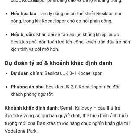
buộc Kocaelispor phải dâng cao và để lộ khoảng trống.
Nếu hòa lâu:
Tâm lý nặng nề có thể khiến Besiktas nôn
nóng, trong khi Kocaelispor chờ cơ hội phản công.
Nếu bị dẫn:
Khán đài sẽ tạo áp lực khủng khiếp, buộc
Besiktas phải dồn toàn lực tấn công, khiến trận đấu trở nên
kịch tính và cởi mở hơn.
Dự đoán tỷ số & khoảnh khắc định danh
Dự đoán chính:
Besiktas JK 3-1 Kocaelispor.
Phương án phụ:
Besiktas JK 2-0 Kocaelispor nếu đội
khách phòng ngự tốt.
Khoảnh khắc định danh:
Semih Kılıcsoy – cầu thủ trẻ
được kỳ vọng sẽ ghi bàn quyết định, thể hiện hình ảnh biểu
tượng mới của Besiktas trước hàng chục nghìn khán giả tại
Vodafone Park.