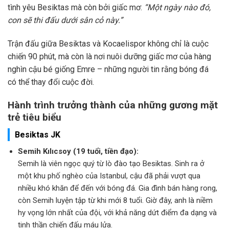
tình yêu Besiktas mà còn bởi giấc mơ:
“Một ngày nào đó,
con sẽ thi đấu dưới sân cỏ này.”
Trận đấu giữa Besiktas và Kocaelispor không chỉ là cuộc
chiến 90 phút, mà còn là nơi nuôi dưỡng giấc mơ của hàng
nghìn cậu bé giống Emre – những người tin rằng bóng đá
có thể thay đổi cuộc đời.
Hành trình trưởng thành của những gương mặt
trẻ tiêu biểu
Besiktas JK
Semih Kılıcsoy (19 tuổi, tiền đạo):
Semih là viên ngọc quý từ lò đào tạo Besiktas. Sinh ra ở
một khu phố nghèo của Istanbul, cậu đã phải vượt qua
nhiều khó khăn để đến với bóng đá. Gia đình bán hàng rong,
còn Semih luyện tập từ khi mới 8 tuổi. Giờ đây, anh là niềm
hy vọng lớn nhất của đội, với khả năng dứt điểm đa dạng và
tinh thần chiến đấu máu lửa.