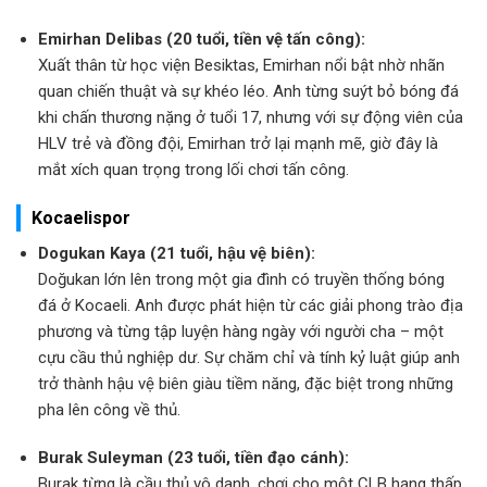
Emirhan Delibas (20 tuổi, tiền vệ tấn công):
Xuất thân từ học viện Besiktas, Emirhan nổi bật nhờ nhãn
quan chiến thuật và sự khéo léo. Anh từng suýt bỏ bóng đá
khi chấn thương nặng ở tuổi 17, nhưng với sự động viên của
HLV trẻ và đồng đội, Emirhan trở lại mạnh mẽ, giờ đây là
mắt xích quan trọng trong lối chơi tấn công.
Kocaelispor
Dogukan Kaya (21 tuổi, hậu vệ biên):
Doğukan lớn lên trong một gia đình có truyền thống bóng
đá ở Kocaeli. Anh được phát hiện từ các giải phong trào địa
phương và từng tập luyện hàng ngày với người cha – một
cựu cầu thủ nghiệp dư. Sự chăm chỉ và tính kỷ luật giúp anh
trở thành hậu vệ biên giàu tiềm năng, đặc biệt trong những
pha lên công về thủ.
Burak Suleyman (23 tuổi, tiền đạo cánh):
Burak từng là cầu thủ vô danh, chơi cho một CLB hạng thấp.