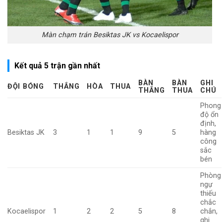
Màn chạm trán Besiktas JK vs Kocaelispor
Kết quả 5 trận gần nhất
BÀN
BÀN
GHI
ĐỘI BÓNG
THẮNG
HÒA
THUA
THẮNG
THUA
CHÚ
Phong
độ ổn
định,
Besiktas JK
3
1
1
9
5
hàng
công
sắc
bén
Phòng
ngự
thiếu
chắc
Kocaelispor
1
2
2
5
8
chắn,
ghi