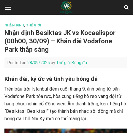
Skip
to
content
NHẬN ĐỊNH
,
THẾ GIỚI
Nhận định Besiktas JK vs Kocaelispor
(00h00, 30/09) – Khán đài Vodafone
Park thắp sáng
Posted on
28/09/2025
by
Thế giới Bóng đá
Khán đài, ký ức và tình yêu bóng đá
Trên bầu trời Istanbul đêm cuối tháng 9, ánh sáng từ sân
Vodafone Park tỏa rực, hòa cùng tiếng hò reo vang dội từ
hàng chục nghìn cổ động viên. Âm thanh trống, kèn, tiếng hô
“Besiktas! Besiktas!” tạo thành bản nhạc sôi động mà chỉ
bóng đá Thổ Nhĩ Kỳ mới có thể mang lại.