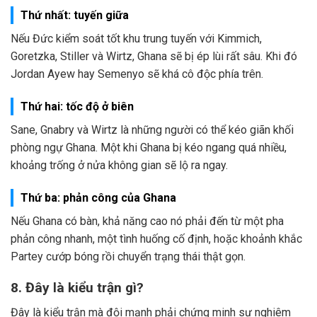
Thứ nhất: tuyến giữa
Nếu Đức kiểm soát tốt khu trung tuyến với Kimmich,
Goretzka, Stiller và Wirtz, Ghana sẽ bị ép lùi rất sâu. Khi đó
Jordan Ayew hay Semenyo sẽ khá cô độc phía trên.
Thứ hai: tốc độ ở biên
Sane, Gnabry và Wirtz là những người có thể kéo giãn khối
phòng ngự Ghana. Một khi Ghana bị kéo ngang quá nhiều,
khoảng trống ở nửa không gian sẽ lộ ra ngay.
Thứ ba: phản công của Ghana
Nếu Ghana có bàn, khả năng cao nó phải đến từ một pha
phản công nhanh, một tình huống cố định, hoặc khoảnh khắc
Partey cướp bóng rồi chuyển trạng thái thật gọn.
8. Đây là kiểu trận gì?
Đây là kiểu trận mà đội mạnh phải chứng minh sự nghiêm