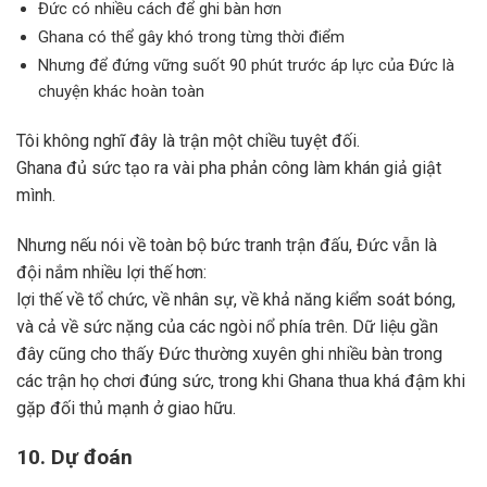
Đức có nhiều cách để ghi bàn hơn
Ghana có thể gây khó trong từng thời điểm
Nhưng để đứng vững suốt 90 phút trước áp lực của Đức là
chuyện khác hoàn toàn
Tôi không nghĩ đây là trận một chiều tuyệt đối.
Ghana đủ sức tạo ra vài pha phản công làm khán giả giật
mình.
Nhưng nếu nói về toàn bộ bức tranh trận đấu, Đức vẫn là
đội nắm nhiều lợi thế hơn:
lợi thế về tổ chức, về nhân sự, về khả năng kiểm soát bóng,
và cả về sức nặng của các ngòi nổ phía trên. Dữ liệu gần
đây cũng cho thấy Đức thường xuyên ghi nhiều bàn trong
các trận họ chơi đúng sức, trong khi Ghana thua khá đậm khi
gặp đối thủ mạnh ở giao hữu.
10. Dự đoán