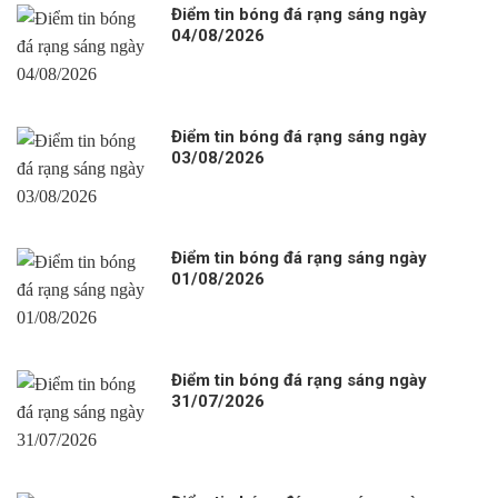
Điểm tin bóng đá rạng sáng ngày
04/08/2026
Điểm tin bóng đá rạng sáng ngày
03/08/2026
Điểm tin bóng đá rạng sáng ngày
01/08/2026
Điểm tin bóng đá rạng sáng ngày
31/07/2026