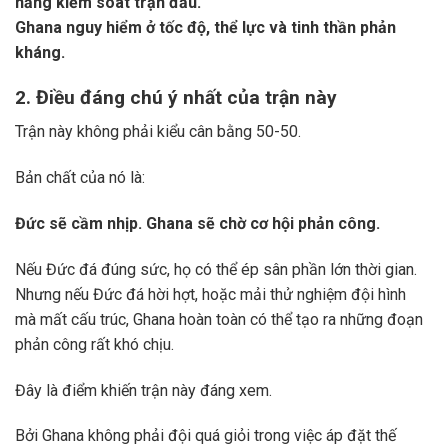
năng kiểm soát trận đấu.
Ghana nguy hiểm ở tốc độ, thể lực và tinh thần phản
kháng.
2. Điều đáng chú ý nhất của trận này
Trận này không phải kiểu cân bằng 50-50.
Bản chất của nó là:
Đức sẽ cầm nhịp. Ghana sẽ chờ cơ hội phản công.
Nếu Đức đá đúng sức, họ có thể ép sân phần lớn thời gian.
Nhưng nếu Đức đá hời hợt, hoặc mải thử nghiệm đội hình
mà mất cấu trúc, Ghana hoàn toàn có thể tạo ra những đoạn
phản công rất khó chịu.
Đây là điểm khiến trận này đáng xem.
Bởi Ghana không phải đội quá giỏi trong việc áp đặt thế