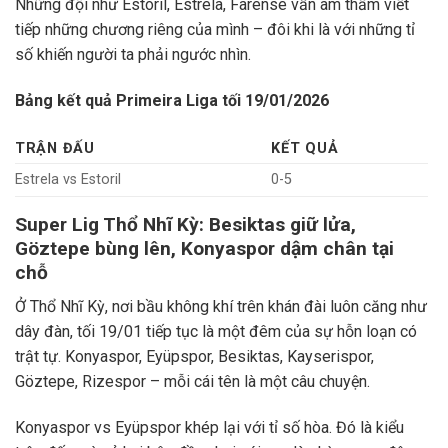
Những đội như Estoril, Estrela, Farense vẫn âm thầm viết
tiếp những chương riêng của mình – đôi khi là với những tỉ
số khiến người ta phải ngước nhìn.
Bảng kết quả Primeira Liga tối 19/01/2026
TRẬN ĐẤU
KẾT QUẢ
Estrela vs Estoril
0-5
Super Lig Thổ Nhĩ Kỳ: Besiktas giữ lửa,
Göztepe bùng lên, Konyaspor dậm chân tại
chỗ
Ở Thổ Nhĩ Kỳ, nơi bầu không khí trên khán đài luôn căng như
dây đàn, tối 19/01 tiếp tục là một đêm của sự hỗn loạn có
trật tự. Konyaspor, Eyüpspor, Besiktas, Kayserispor,
Göztepe, Rizespor – mỗi cái tên là một câu chuyện.
Konyaspor vs Eyüpspor khép lại với tỉ số hòa. Đó là kiểu