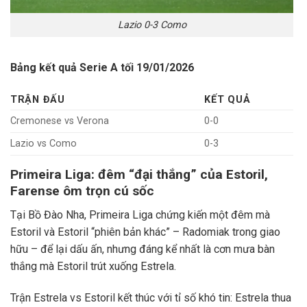
Lazio 0-3 Como
Bảng kết quả Serie A tối 19/01/2026
TRẬN ĐẤU
KẾT QUẢ
Cremonese vs Verona
0-0
Lazio vs Como
0-3
Primeira Liga: đêm “đại thắng” của Estoril,
Farense ôm trọn cú sốc
Tại Bồ Đào Nha, Primeira Liga chứng kiến một đêm mà
Estoril và Estoril “phiên bản khác” – Radomiak trong giao
hữu – để lại dấu ấn, nhưng đáng kể nhất là cơn mưa bàn
thắng mà Estoril trút xuống Estrela.
Trận Estrela vs Estoril kết thúc với tỉ số khó tin: Estrela thua