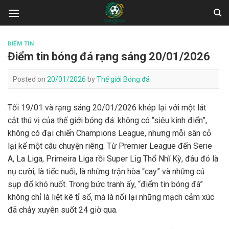
Skip
to
content
ĐIỂM TIN
Điểm tin bóng đá rạng sáng 20/01/2026
Posted on
20/01/2026
by
Thế giới Bóng đá
Tối 19/01 và rạng sáng 20/01/2026 khép lại với một lát
cắt thú vị của thế giới bóng đá: không có “siêu kinh điển”,
không có đại chiến Champions League, nhưng mỗi sân cỏ
lại kể một câu chuyện riêng. Từ Premier League đến Serie
A, La Liga, Primeira Liga rồi Super Lig Thổ Nhĩ Kỳ, đâu đó là
nụ cười, là tiếc nuối, là những trận hòa “cay” và những cú
sụp đổ khó nuốt. Trong bức tranh ấy, “điểm tin bóng đá”
không chỉ là liệt kê tỉ số, mà là nối lại những mạch cảm xúc
đã chảy xuyên suốt 24 giờ qua.