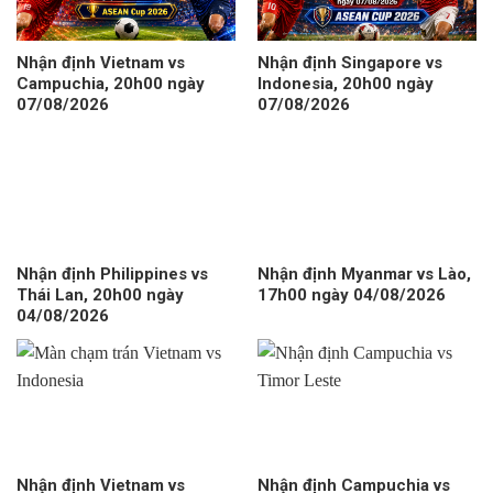
Nhận định Vietnam vs
Nhận định Singapore vs
Campuchia, 20h00 ngày
Indonesia, 20h00 ngày
07/08/2026
07/08/2026
Nhận định Philippines vs
Nhận định Myanmar vs Lào,
Thái Lan, 20h00 ngày
17h00 ngày 04/08/2026
04/08/2026
Nhận định Vietnam vs
Nhận định Campuchia vs