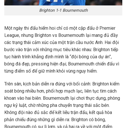
Brighton 1-1 Bournemouth
Một ngày thi đấu hiếm hoi chỉ có một cặp đấu ở Premier
League, nhưng Brighton vs Bournemouth lại mang đủ đầy
các trạng thái cảm xúc của một trận cầu nước Anh. Hai đội
bước vào trận với những mục tiêu khác nhau: Brighton tiếp
tục hành trình khẳng định mình là “đội bóng của dự án”,
bóng đá đẹp, pressing hiện đại; Bournemouth chiến đấu vì
từng điểm số để giữ mình khỏi vùng nguy hiểm.
Trên sân, kịch bản diễn ra đúng với bối cảnh: Brighton kiểm
soát bóng nhiều hơn, phối hợp mạch lạc, liên tục tìm cách
khoan vào hai biên. Bournemouth lại chơi thực dụng, phòng
ngự kỷ luật, chờ những pha chuyển trạng thái sắc bén.
Không đội nào đủ sắc để kết liễu trận đấu, kết quả hòa
phản chiếu đúng những gì diễn ra: Brighton có bóng,
Bournemouth có sự lì lợm, và cả hai ra về với một điểm.