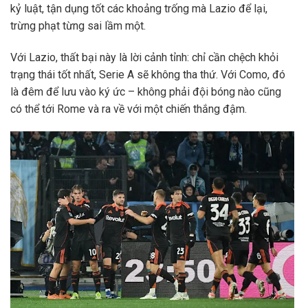
kỷ luật, tận dụng tốt các khoảng trống mà Lazio để lại,
trừng phạt từng sai lầm một.
Với Lazio, thất bại này là lời cảnh tỉnh: chỉ cần chệch khỏi
trạng thái tốt nhất, Serie A sẽ không tha thứ. Với Como, đó
là đêm để lưu vào ký ức – không phải đội bóng nào cũng
có thể tới Rome và ra về với một chiến thắng đậm.