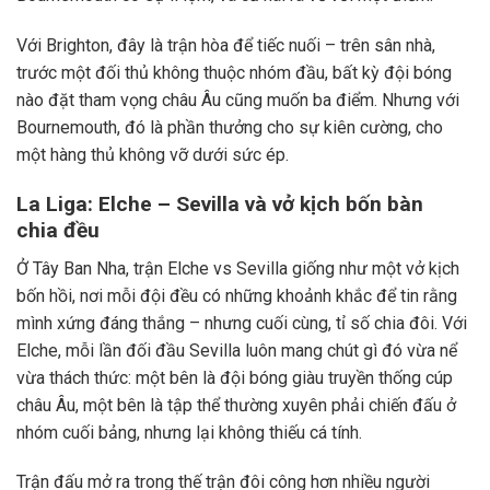
Với Brighton, đây là trận hòa để tiếc nuối – trên sân nhà,
trước một đối thủ không thuộc nhóm đầu, bất kỳ đội bóng
nào đặt tham vọng châu Âu cũng muốn ba điểm. Nhưng với
Bournemouth, đó là phần thưởng cho sự kiên cường, cho
một hàng thủ không vỡ dưới sức ép.
La Liga: Elche – Sevilla và vở kịch bốn bàn
chia đều
Ở Tây Ban Nha, trận Elche vs Sevilla giống như một vở kịch
bốn hồi, nơi mỗi đội đều có những khoảnh khắc để tin rằng
mình xứng đáng thắng – nhưng cuối cùng, tỉ số chia đôi. Với
Elche, mỗi lần đối đầu Sevilla luôn mang chút gì đó vừa nể
vừa thách thức: một bên là đội bóng giàu truyền thống cúp
châu Âu, một bên là tập thể thường xuyên phải chiến đấu ở
nhóm cuối bảng, nhưng lại không thiếu cá tính.
Trận đấu mở ra trong thế trận đôi công hơn nhiều người