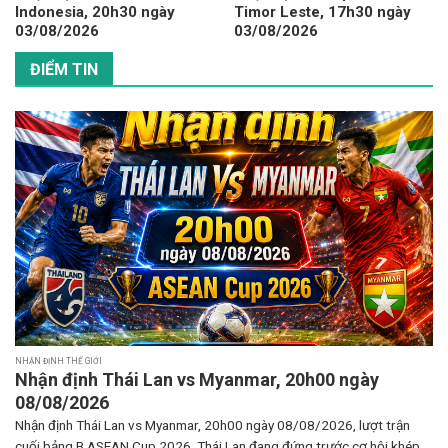
Indonesia, 20h30 ngày
Timor Leste, 17h30 ngày
03/08/2026
03/08/2026
ĐIỂM TIN
NHẬN ĐỊNH THẾ GIỚI
Nhận định Thái Lan vs Myanmar, 20h00 ngày
08/08/2026
Nhận định Thái Lan vs Myanmar, 20h00 ngày 08/08/2026, lượt trận
cuối bảng B ASEAN Cup 2026. Thái Lan đang đứng trước cơ hội khép