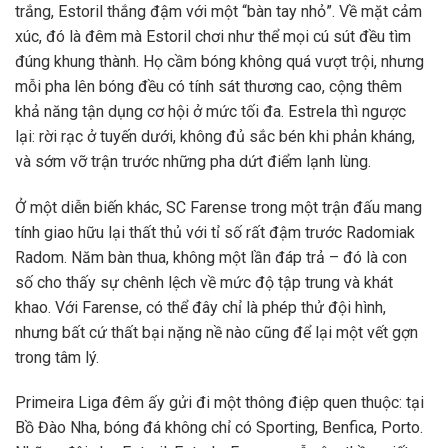
trắng, Estoril thắng đậm với một “bàn tay nhỏ”. Về mặt cảm
xúc, đó là đêm mà Estoril chơi như thể mọi cú sút đều tìm
đúng khung thành. Họ cầm bóng không quá vượt trội, nhưng
mỗi pha lên bóng đều có tính sát thương cao, cộng thêm
khả năng tận dụng cơ hội ở mức tối đa. Estrela thì ngược
lại: rời rạc ở tuyến dưới, không đủ sắc bén khi phản kháng,
và sớm vỡ trận trước những pha dứt điểm lạnh lùng.
Ở một diễn biến khác, SC Farense trong một trận đấu mang
tính giao hữu lại thất thủ với tỉ số rất đậm trước Radomiak
Radom. Năm bàn thua, không một lần đáp trả – đó là con
số cho thấy sự chênh lệch về mức độ tập trung và khát
khao. Với Farense, có thể đây chỉ là phép thử đội hình,
nhưng bất cứ thất bại nặng nề nào cũng để lại một vết gợn
trong tâm lý.
Primeira Liga đêm ấy gửi đi một thông điệp quen thuộc: tại
Bồ Đào Nha, bóng đá không chỉ có Sporting, Benfica, Porto.