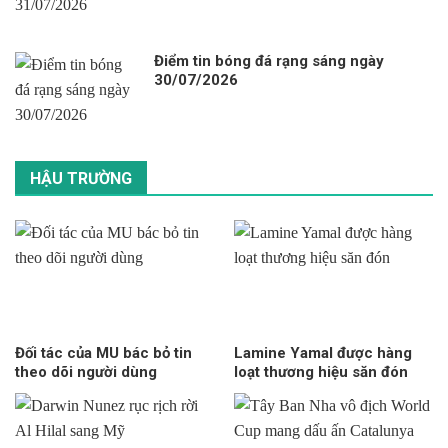
Điểm tin bóng đá rạng sáng ngày
30/07/2026
HẬU TRƯỜNG
Đối tác của MU bác bỏ tin
Lamine Yamal được hàng
theo dõi người dùng
loạt thương hiệu săn đón