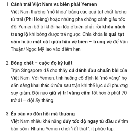
Cánh trái Việt Nam vs biên phải Yemen
Việt Nam thường “mở khóa” bằng các quả tạt chất lượng
từ trái (Phi Hoàng) hoặc những pha chồng cánh giàu tốc
độ. Yemen bố trí khối hai lớp ở biên phải, rồi
khóa nách
trung lộ
khi bóng được trả ngược. Chìa khóa là
quả tạt
sớm
hoặc
mặt cắt giữa hậu vệ biên – trung vệ
để Văn
Thuận/Ngọc Mỹ lao vào điểm hẹn.
Bóng chết – cuộc đọ kỷ luật
Trận Singapore đã cho thấy
cú đánh đầu chuẩn bài
của
Việt Nam. Với Yemen, tình huống cố định là “mỏ vàng” họ
sẵn sàng khai thác ở nửa sau trận khi thể lực đối phương
suy giảm. Đội nào
giữ vị trí vùng cấm
tốt hơn ở phút 70
trở đi – đội ấy thắng.
Ép sân vs đòn hồi mã thương
Việt Nam nhiều khả năng
đẩy tốc độ ngay từ đầu
để tìm
bàn sớm. Nhưng Yemen chơi “rất thật”: ít phức tạp,