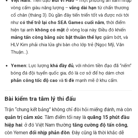
Việt Nam:
Tiền đạo
Bùi Vĩ Hào
– một phương án xâm nhập
vòng cấm giàu năng lượng –
vắng dài hạn
từ chấn thương
cổ chân (tháng 3). Dù gần đây tiến triển tốt và được nói tới
như
có thể trở lại cho SEA Games cuối năm
, thời điểm
hiện tại anh
không có mặt
ở vòng loại này. Điều đó khiến
mảng tấn công bằng sức bật thuần thể lực
giảm bớt, và
HLV Kim phải chia lửa ghi bàn cho lớp trẻ (Ngọc Mỹ, Văn
Thuận…).
Yemen:
Lực lượng
khá đầy đủ
, với nhóm tiền đạo đã “nếm”
bóng đá đội tuyển quốc gia; đó là cơ sở để họ dám chơi
phản công tốc độ cao
và
tì đè
mạnh mẽ ở khu cấm.
Bài kiểm tra tâm lý thi đấu
Trận “chung kết bảng” không chỉ đòi hỏi miếng đánh, mà còn
quản trị cảm xúc
. Tâm điểm tối nay là
quãng 15 phút đầu
hiệp hai
: ở đó Việt Nam thường
tăng cường độ tấn công
,
còn Yemen
đổi nhịp phản đòn
. Đây cũng là thời khắc dễ