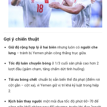
Gợi ý chiến thuật
Giữ độ rộng hợp lý ở hai biên
nhưng luôn có
người che
lưng
– tránh bị Yemen phản công thẳng trục giữa.
Tốc độ luân chuyển bóng
ở 1/3 cuối sân phải cao hơn 2
lượt đầu (giảm chạm, tăng chấm dứt tình huống).
Tối ưu bóng chết
: chuẩn bị sẵn biến thể đá phạt (điểm rơi
cột gần – cột xa), vì Yemen giữ vị trí khá kỷ luật trong hiệp
2.
Kịch bản thay người
: một mũi đua tốc độ phút 60–70 để
căng giãn khối phòng ngự đối phương, trước khi đưa “người