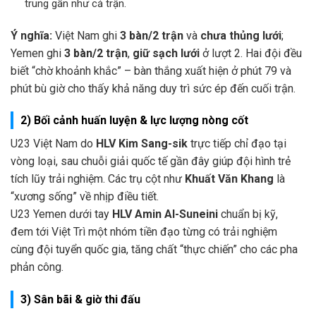
trung gần như cả trận.
Ý nghĩa:
Việt Nam ghi
3 bàn/2 trận
và
chưa thủng lưới
;
Yemen ghi
3 bàn/2 trận
,
giữ sạch lưới
ở lượt 2. Hai đội đều
biết “chờ khoảnh khắc” – bàn thắng xuất hiện ở phút 79 và
phút bù giờ cho thấy khả năng duy trì sức ép đến cuối trận.
2) Bối cảnh huấn luyện & lực lượng nòng cốt
U23 Việt Nam do
HLV Kim Sang-sik
trực tiếp chỉ đạo tại
vòng loại, sau chuỗi giải quốc tế gần đây giúp đội hình trẻ
tích lũy trải nghiệm. Các trụ cột như
Khuất Văn Khang
là
“xương sống” về nhịp điều tiết.
U23 Yemen dưới tay
HLV Amin Al-Suneini
chuẩn bị kỹ,
đem tới Việt Trì một nhóm tiền đạo từng có trải nghiệm
cùng đội tuyển quốc gia, tăng chất “thực chiến” cho các pha
phản công.
3) Sân bãi & giờ thi đấu