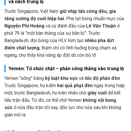
và nách trung lộ
Trước Singapore, Việt Nam
giữ nhịp tấn công đều, gia
tăng cường độ cuối hiệp hai
. Pha tạt bóng chuẩn mực của
Nguyễn Phi Hoàng
và cú đánh đầu của
Lê Văn Thuận
ở
phút 79 là “một bàn thắng của sự bền bỉ”. Trước
Bangladesh, đội bóng của HLV Kim tạo
nhiều pha dứt
điểm chất lượng
, thậm chí có tình huống bóng chạm xà
ngang, cho thấy khả năng áp đặt dù còn bỏ lỡ.
Yemen: Tổ chức chặt – phản công thẳng vào trung lộ
Yemen “sống” bằng
kỷ luật khu vực
và
tốc độ phản đòn
.
Trước Singapore, họ kiếm
hai quả phạt đền
ngay trong hiệp
một; trước Bangladesh, họ kiên nhẫn chờ
giây cuối
để kết
liễu trận đấu. Từ đó, có thể chờ Yemen
không vội bung
sức
ở nửa đầu trận tối nay, dồn lực cho nửa sau khi không
gian mở ra.