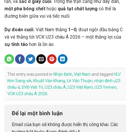
rắn, và
sắc ở giây cuối
. Trong thế trận căng như dây đàn,
một pha bóng chết
hoặc
quả tạt chất lượng
có thể là
đường biên giữa vui và tiếc nuối.
Dự đoán cuối:
Việt Nam thắng
1–0
, đoạt ngôi đầu bảng C
và vé thẳng tới VCK U23 châu Á 2026 – một thắng lợi của
sự tỉnh táo
hơn là ồn ào.
This entry was posted in
Nhận Định
,
Việt Nam
and tagged
HLV
Kim Sang-sik
,
Khuất Văn Khang
,
Lê Văn Thuận
,
nhận định u23
châu á
,
SVĐ Việt Trì
,
U23 châu Á
,
U23 Việt Nam
,
U23 Yemen
,
VCK U23 châu Á 2026
.
Để lại một bình luận
Email của bạn sẽ không được hiển thị công khai.
Các
trường bắt buộc được đánh dấu
*