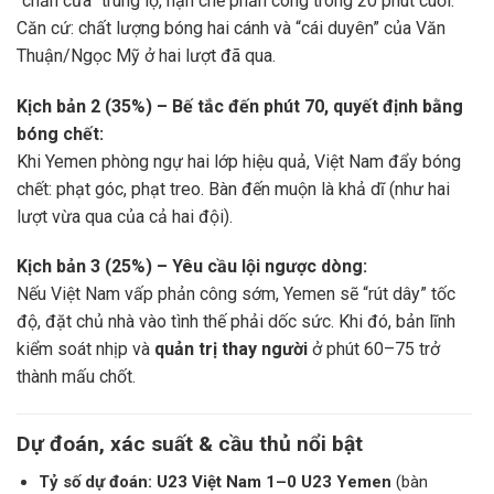
“chắn cửa” trung lộ, hạn chế phản công trong 20 phút cuối.
Căn cứ: chất lượng bóng hai cánh và “cái duyên” của Văn
Thuận/Ngọc Mỹ ở hai lượt đã qua.
Kịch bản 2 (35%) – Bế tắc đến phút 70, quyết định bằng
bóng chết:
Khi Yemen phòng ngự hai lớp hiệu quả, Việt Nam đẩy bóng
chết: phạt góc, phạt treo. Bàn đến muộn là khả dĩ (như hai
lượt vừa qua của cả hai đội).
Kịch bản 3 (25%) – Yêu cầu lội ngược dòng:
Nếu Việt Nam vấp phản công sớm, Yemen sẽ “rút dây” tốc
độ, đặt chủ nhà vào tình thế phải dốc sức. Khi đó, bản lĩnh
kiểm soát nhịp và
quản trị thay người
ở phút 60–75 trở
thành mấu chốt.
Dự đoán, xác suất & cầu thủ nổi bật
Tỷ số dự đoán:
U23 Việt Nam 1–0 U23 Yemen
(bàn