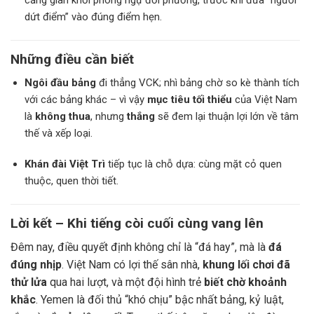
dứt điểm” vào đúng điểm hẹn.
Những điều cần biết
Ngôi đầu bảng
đi thẳng VCK; nhì bảng chờ so kè thành tích
với các bảng khác – vì vậy
mục tiêu tối thiểu
của Việt Nam
là
không thua
, nhưng
thắng
sẽ đem lại thuận lợi lớn về tâm
thế và xếp loại.
Khán đài Việt Trì
tiếp tục là chỗ dựa: cùng mặt cỏ quen
thuộc, quen thời tiết.
Lời kết – Khi tiếng còi cuối cùng vang lên
Đêm nay, điều quyết định không chỉ là “đá hay”, mà là
đá
đúng nhịp
. Việt Nam có lợi thế sân nhà,
khung lối chơi đã
thử lửa
qua hai lượt, và một đội hình trẻ
biết chờ khoảnh
khắc
. Yemen là đối thủ “khó chịu” bậc nhất bảng, kỷ luật,