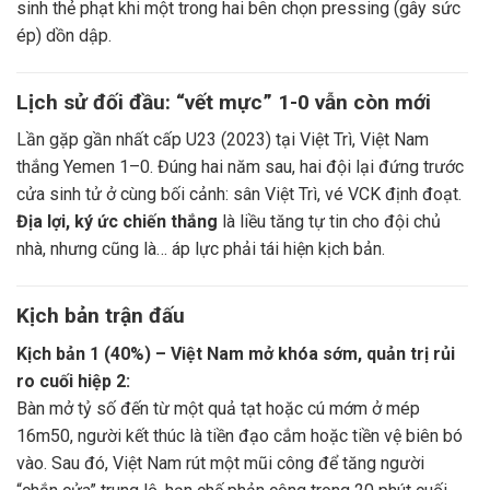
sinh thẻ phạt khi một trong hai bên chọn pressing (gây sức
ép) dồn dập.
Lịch sử đối đầu: “vết mực” 1-0 vẫn còn mới
Lần gặp gần nhất cấp U23 (2023) tại Việt Trì, Việt Nam
thắng Yemen 1–0. Đúng hai năm sau, hai đội lại đứng trước
cửa sinh tử ở cùng bối cảnh: sân Việt Trì, vé VCK định đoạt.
Địa lợi, ký ức chiến thắng
là liều tăng tự tin cho đội chủ
nhà, nhưng cũng là… áp lực phải tái hiện kịch bản.
Kịch bản trận đấu
Kịch bản 1 (40%) – Việt Nam mở khóa sớm, quản trị rủi
ro cuối hiệp 2:
Bàn mở tỷ số đến từ một quả tạt hoặc cú mớm ở mép
16m50, người kết thúc là tiền đạo cắm hoặc tiền vệ biên bó
vào. Sau đó, Việt Nam rút một mũi công để tăng người