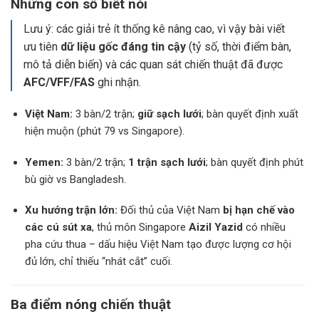
Những con số biết nói
Lưu ý: các giải trẻ ít thống kê nâng cao, vì vậy bài viết
ưu tiên
dữ liệu gốc đáng tin cậy
(tỷ số, thời điểm bàn,
mô tả diễn biến) và các quan sát chiến thuật đã được
AFC/VFF/FAS
ghi nhận.
Việt Nam:
3 bàn/2 trận;
giữ sạch lưới
; bàn quyết định xuất
hiện muộn (phút 79 vs Singapore).
Yemen:
3 bàn/2 trận;
1 trận sạch lưới
; bàn quyết định phút
bù giờ vs Bangladesh.
Xu hướng trận lớn:
Đối thủ của Việt Nam
bị hạn chế vào
các cú sút xa
, thủ môn Singapore
Aizil Yazid
có nhiều
pha cứu thua – dấu hiệu Việt Nam tạo được lượng cơ hội
đủ lớn, chỉ thiếu “nhát cắt” cuối.
Ba điểm nóng chiến thuật