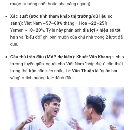
muộn từ bóng chết hoặc pha căng ngang).
Xác suất (ước tính tham khảo thị trường/dữ liệu so
sánh):
Việt Nam
~57–60%
thắng – Hòa
~22–25%
–
Yemen
~18–20%
. Tỷ lệ này phản ánh
địa lợi + hiệu số tốt
hơn
và “biểu đồ” ghi bàn muộn của chủ nhà trong 2 lượt đã
qua.
Cầu thủ trận đấu (MVP dự kiến):
Khuất Văn Khang
– nhịp
trưởng tuyến giữa, người cho Việt Nam “nhịp điệu” cần thiết
trong thế trận cần kiên nhẫn;
Lê Văn Thuận
là “quân bài
vàng” ở tình huống tạt–đánh đầu.