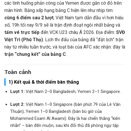
các tình huống phản công của Yemen được gắn cờ đỏ trên
màn hình. Bảng xếp hạng bảng C hiện lên như nhịp tim:
cùng 6 điểm sau 2 lượt
, Việt Nam tạm dẫn đầu vì hơn hiệu
số; 19h tối nay 9/9 sẽ là trận định đoạt ngôi nhất bảng và
tấm vé trực tiếp
đến VCK U23 châu Á 2026. Địa điểm:
SVĐ
Việt Trì (Phú Thọ)
. Lịch thi đấu của bảng đã “đặt lịch” trận
này từ nhiều tuần trước, và loạt bài của AFC xác nhận: đây là
trận “chung kết” của bảng C
.
Toàn cảnh
1) Kết quả & thời điểm bàn thắng
Lượt 1:
Việt Nam 2–0 Bangladesh; Yemen 2–1 Singapore.
Lượt 2:
Việt Nam 1–0 Singapore (bàn phút 79 của Lê Văn
Thuận); Yemen 1–0 Bangladesh (bàn bù giờ của
Mohammed Esam Al Awami). Đây là hai chiến thắng “kiên
nhẫn” – bàn đến muộn, sau khi đối thủ đã phòng ngự tập