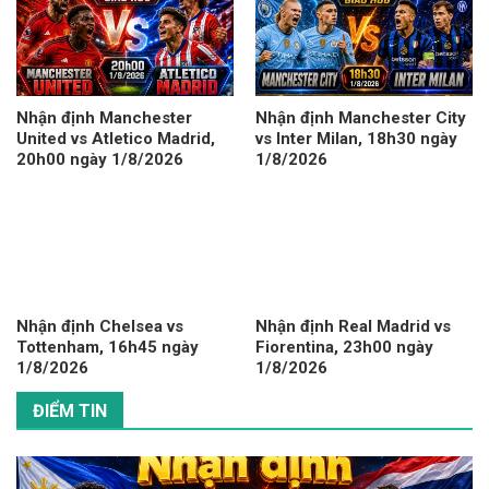
Nhận định Manchester
Nhận định Manchester City
United vs Atletico Madrid,
vs Inter Milan, 18h30 ngày
20h00 ngày 1/8/2026
1/8/2026
Nhận định Chelsea vs
Nhận định Real Madrid vs
Tottenham, 16h45 ngày
Fiorentina, 23h00 ngày
1/8/2026
1/8/2026
ĐIỂM TIN