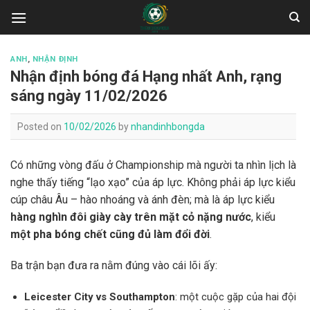
Skip
to
content
ANH
,
NHẬN ĐỊNH
Nhận định bóng đá Hạng nhất Anh, rạng
sáng ngày 11/02/2026
Posted on
10/02/2026
by
nhandinhbongda
Có những vòng đấu ở Championship mà người ta nhìn lịch là
nghe thấy tiếng “lạo xạo” của áp lực. Không phải áp lực kiểu
cúp châu Âu – hào nhoáng và ánh đèn; mà là áp lực kiểu
hàng nghìn đôi giày cày trên mặt cỏ nặng nước
, kiểu
một pha bóng chết cũng đủ làm đổi đời
.
Ba trận bạn đưa ra nằm đúng vào cái lõi ấy:
Leicester City vs Southampton
: một cuộc gặp của hai đội