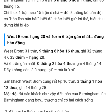
Birmingham sân nhà 15 trận:
8 thắng 6 hòa 1 thua
, ghi 30
thủng 15.
Chỉ thua 1 trận sau 15 trận ở nhà – đó là thống kê của đội
có “bản lĩnh sân bãi”: biết đá chắc, biết giữ lợi thế, biết chịu
đựng khi bị ép.
West Brom: hạng 20 và form 6 trận gần nhất… đáng
báo động
West Brom: 31 trận,
9 thắng 6 hòa 16 thua
, ghi 32 thủng
47,
33 điểm – hạng 20
.
Và 6 trận gần nhất:
0 thắng 2 hòa 4 thua
, ghi 4 thủng 14.
Đấy không còn là “khựng lại” – mà là “rơi”.
Sân khách West Brom cũng rất tệ: 16 trận,
3 thắng 1 hòa
12 thua
, ghi 14 thủng 28.
Một đội đá sân khách như vậy đến sân của Birmingham lúc
Birmingham đang bay… thường chỉ có hai cách sống:
đá cực kỳ thấp, cực kỳ rát, cầu hòa