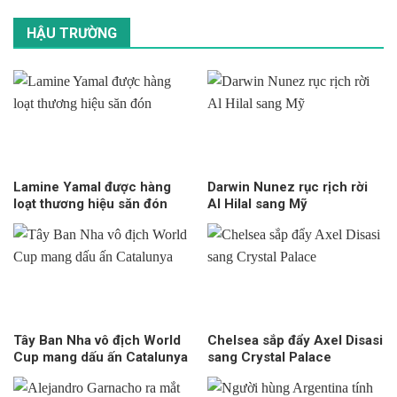
HẬU TRƯỜNG
Lamine Yamal được hàng
Darwin Nunez rục rịch rời
loạt thương hiệu săn đón
Al Hilal sang Mỹ
Tây Ban Nha vô địch World
Chelsea sắp đẩy Axel Disasi
Cup mang dấu ấn Catalunya
sang Crystal Palace