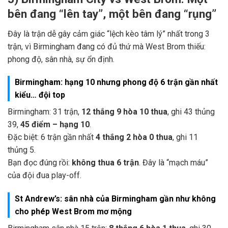
bên đang “lên tay”, một bên đang “rụng”
Đây là trận dễ gây cảm giác “lệch kèo tâm lý” nhất trong 3
trận, vì Birmingham đang có đủ thứ mà West Brom thiếu:
phong độ, sân nhà, sự ổn định.
Birmingham: hạng 10 nhưng phong độ 6 trận gần nhất
kiểu… đội top
Birmingham: 31 trận,
12 thắng 9 hòa 10 thua
, ghi 43 thủng
39,
45 điểm – hạng 10
.
Đặc biệt: 6 trận gần nhất
4 thắng 2 hòa 0 thua
, ghi 11
thủng 5.
Bạn đọc đúng rồi:
không thua 6 trận
. Đây là “mạch máu”
của đội đua play-off.
St Andrew’s: sân nhà của Birmingham gần như không
cho phép West Brom mơ mộng