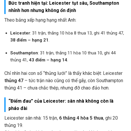
Bức tranh hiện tại: Leicester tụt sâu, Southampton
nhỉnh hơn nhưng không ổn định
Theo bảng xếp hạng hạng nhất Anh:
Leicester
: 31 trận, thắng 10 hòa 8 thua 13, ghi 41 thủng 47,
38 điểm – hạng 21
.
Southampton
: 31 trận, thắng 11 hòa 10 thua 10, ghi 44
thủng 41,
43 điểm – hạng 14
.
Chỉ nhìn hai con số “thủng lưới” là thấy khác biệt: Leicester
thủng 47
– tức trận nào cũng có thể gãy, còn Southampton
thủng 41 – chưa chắc thép, nhưng đỡ chao đảo hơn.
“Điểm đau” của Leicester: sân nhà không còn là
pháo đài
Leicester sân nhà: 15 trận,
6 thắng 4 hòa 5 thua
, ghi 20
thủng 19.