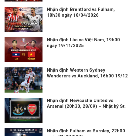
Nhận định Brentford vs Fulham,
18h30 ngày 18/04/2026
Nhận định Lào vs Việt Nam, 19h00
ngày 19/11/2025
Nhận định Western Sydney
Wanderers vs Auckland, 16h00 19/12
Nhận định Newcastle United vs
Arsenal (20h30, 28/09) – Nhật ký St.
James’ Park
Nhận định Fulham vs Burnley, 22h00