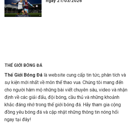
ngày 21/03/2026
THẾ GIỚI BÓNG ĐÁ
Thế Giới Bóng Đá
là website cung cấp tin tức, phân tích và
sự kiện mới nhất về môn thể thao vua. Chúng tôi mang đến
cho người hâm mộ những bài viết chuyên sâu, video và nhận
định về các giải đấu, đội bóng, cầu thủ và những khoảnh
khắc đáng nhớ trong thế giới bóng đá. Hãy tham gia cộng
đồng yêu bóng đá và cập nhật những thông tin nóng hổi
ngay tại đây!