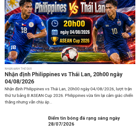
NHẬN ĐỊNH THẾ GIỚI
Nhận định Philippines vs Thái Lan, 20h00 ngày
04/08/2026
Nhận định Philippines vs Thái Lan, 20h00 ngày 04/08/2026, lượt trận
thứ tư bảng B ASEAN Cup 2026. Philippines vừa tìm lại cảm giác chiến
thắng nhưng vẫn chịu áp...
Điểm tin bóng đá rạng sáng ngày
28/07/2026