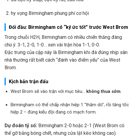
hy vọng Birmingham phung phí cơ hội
Đối đầu: Birmingham có “ký ức tốt” trước West Brom
Trong chuỗi H2H, Birmingham có nhiều chiến thắng đáng
chú ý: 3-1, 2-0, 1-0… xen vài trận hòa 1-1, 0-0.
Đặc trưng của cặp này là Birmingham khi đá đúng nhịp sân
nhà thường rất biết cách “đánh vào điểm yếu” của West
Brom.
Kịch bản trận đấu
West Brom sẽ vào trận với mục tiêu…
không thua sớm
.
Birmingham có thể chấp nhận hiệp 1 “thăm dò”, rồi tăng tốc
hiệp 2 – đúng kiểu đội đang có mạch form.
Dự đoán tỷ số:
Birmingham 2-0 hoặc 2-1 (West Brom có
thể gỡ bằng bóng chết, nhưng cửa lật kèo không cao).