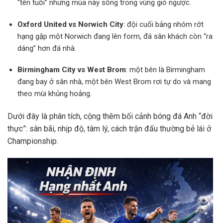
“tên tuổi” nhưng mùa này sống trong vùng gió ngược.
Oxford United vs Norwich City
: đội cuối bảng nhóm rớt
hạng gặp một Norwich đang lên form, đá sân khách còn “ra
dáng” hơn đá nhà.
Birmingham City vs West Brom
: một bên là Birmingham
đang bay ở sân nhà, một bên West Brom rơi tự do và mang
theo mùi khủng hoảng.
Dưới đây là phân tích, cộng thêm bối cảnh bóng đá Anh “đời
thực”: sân bãi, nhịp độ, tâm lý, cách trận đấu thường bẻ lái ở
Championship.