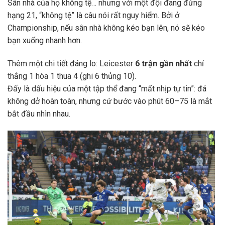
Sân nhà của họ không tệ… nhưng với một đội đang đứng
hạng 21, “không tệ” là câu nói rất nguy hiểm. Bởi ở
Championship, nếu sân nhà không kéo bạn lên, nó sẽ kéo
bạn xuống nhanh hơn.
Thêm một chi tiết đáng lo: Leicester
6 trận gần nhất
chỉ
thắng 1 hòa 1 thua 4 (ghi 6 thủng 10).
Đấy là dấu hiệu của một tập thể đang “mất nhịp tự tin”: đá
không dở hoàn toàn, nhưng cứ bước vào phút 60–75 là mắt
bắt đầu nhìn nhau.