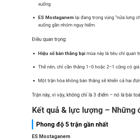
xuống.
ES Mostaganem
lại đang trong vùng “nửa lưng ch
xuống gần nhóm nguy hiểm.
Điều quan trọng:
Hiệu số bàn thắng bại
mùa này là tiêu chí quan 
Thế nên, chỉ cần thắng 1–0 hoặc 2–1 cũng có giá t
Một trận hòa không bàn thắng sẽ khiến cả hai đứn
Trận này, vì vậy, không chỉ là 3 điểm – nó là bài t
Kết quả & lực lượng – Những đ
Phong độ 5 trận gần nhất
ES Mostaganem