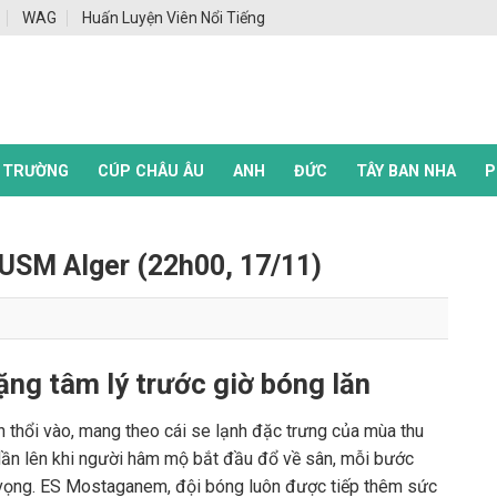
WAG
Huấn Luyện Viên Nổi Tiếng
 TRƯỜNG
CÚP CHÂU ÂU
ANH
ĐỨC
TÂY BAN NHA
P
USM Alger (22h00, 17/11)
ng tâm lý trước giờ bóng lăn
thổi vào, mang theo cái se lạnh đặc trưng của mùa thu
ần lên khi người hâm mộ bắt đầu đổ về sân, mỗi bước
ỳ vọng. ES Mostaganem, đội bóng luôn được tiếp thêm sức