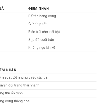
UẢ
ĐIỂM NHẤN
Bế tắc hàng công
Giữ nhịp tốt
Biên trái chơi nổi bật
Sụp đổ cuối trận
Phòng ngự kín kẽ
IỂM NHẤN
ểm soát tốt nhưng thiếu sắc bén
uyển đổi trạng thái nhanh
ng thủ ổn định
ng công thăng hoa