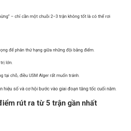
ừng” – chỉ cần một chuỗi 2–3 trận không tốt là có thể rơi
trọng để phân thứ hạng giữa những đội bằng điểm.
rị lớn.
g tại chỗ, điều USM Alger rất muốn tránh.
oán hiệu số và cơ hội bước vào giai đoạn tăng tốc cuối năm.
iểm rút ra từ 5 trận gần nhất