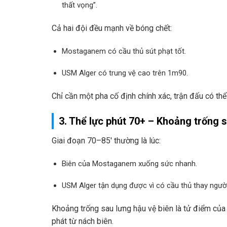
thất vọng”.
Cả hai đội đều mạnh về bóng chết:
Mostaganem có cầu thủ sút phạt tốt.
USM Alger có trung vệ cao trên 1m90.
Chỉ cần một pha cố định chính xác, trận đấu có thể
3. Thể lực phút 70+ – Khoảng trống s
Giai đoạn 70–85′ thường là lúc:
Biên của Mostaganem xuống sức nhanh.
USM Alger tận dụng được vì có cầu thủ thay người
Khoảng trống sau lưng hậu vệ biên là tử điểm củ
phát từ nách biên.