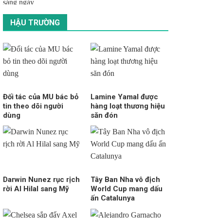
HẬU TRƯỜNG
Đối tác của MU bác bỏ
Lamine Yamal được
tin theo dõi người
hàng loạt thương hiệu
dùng
săn đón
Darwin Nunez rục rịch
Tây Ban Nha vô địch
rời Al Hilal sang Mỹ
World Cup mang dấu
ấn Catalunya