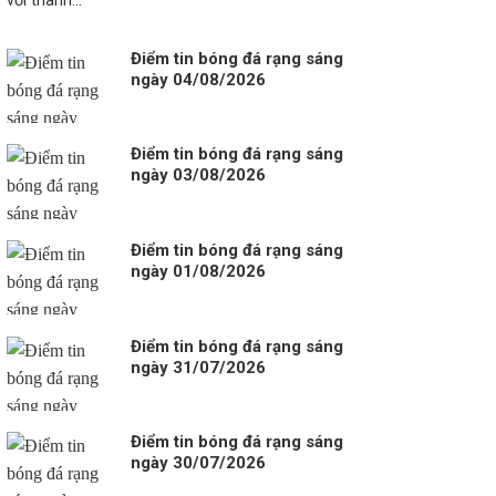
với thành...
Điểm tin bóng đá rạng sáng
ngày 04/08/2026
Điểm tin bóng đá rạng sáng
ngày 03/08/2026
Điểm tin bóng đá rạng sáng
ngày 01/08/2026
Điểm tin bóng đá rạng sáng
ngày 31/07/2026
Điểm tin bóng đá rạng sáng
ngày 30/07/2026