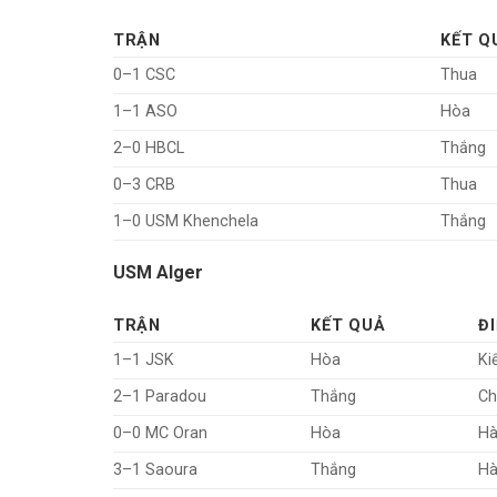
TRẬN
KẾT Q
0–1 CSC
Thua
1–1 ASO
Hòa
2–0 HBCL
Thắng
0–3 CRB
Thua
1–0 USM Khenchela
Thắng
USM Alger
TRẬN
KẾT QUẢ
Đ
1–1 JSK
Hòa
Ki
2–1 Paradou
Thắng
Ch
0–0 MC Oran
Hòa
Hà
3–1 Saoura
Thắng
Hà