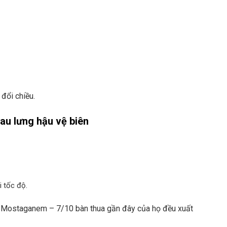
 đổi chiều.
au lưng hậu vệ biên
 tốc độ.
a Mostaganem – 7/10 bàn thua gần đây của họ đều xuất