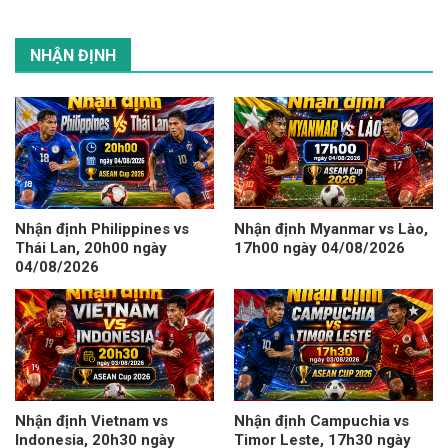
NHẬN ĐỊNH
Nhận định Philippines vs
Nhận định Myanmar vs Lào,
Thái Lan, 20h00 ngày
17h00 ngày 04/08/2026
04/08/2026
Nhận định Vietnam vs
Nhận định Campuchia vs
Indonesia, 20h30 ngày
Timor Leste, 17h30 ngày