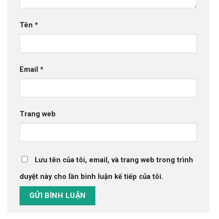
Tên
*
Email
*
Trang web
Lưu tên của tôi, email, và trang web trong trình
duyệt này cho lần bình luận kế tiếp của tôi.