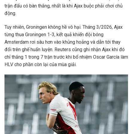
trận đấu có bàn thắng, nhất là khi Ajax buộc phải chơi chủ
động.
Tuy nhiên, Groningen không hề vô hại. Tháng 3/2026, Ajax
từng thua Groningen 1-3, kết quả khiến đội bóng
Amsterdam rơi sâu hơn vào khủng hoảng và dẫn tới thay
đổi trên ghế huấn luyện. Reuters cũng ghi nhận Ajax khi đó
chỉ thắng 1 trong 7 trận trước khi bổ nhiệm Oscar García làm
HLV cho phần còn lại của mùa giải.