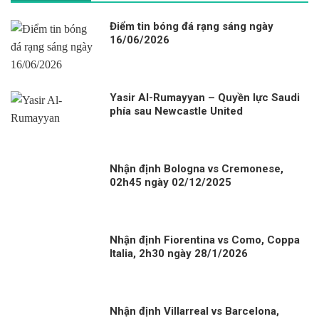
Điểm tin bóng đá rạng sáng ngày
16/06/2026
Yasir Al-Rumayyan – Quyền lực Saudi
phía sau Newcastle United
Nhận định Bologna vs Cremonese,
02h45 ngày 02/12/2025
Nhận định Fiorentina vs Como, Coppa
Italia, 2h30 ngày 28/1/2026
Nhận định Villarreal vs Barcelona,