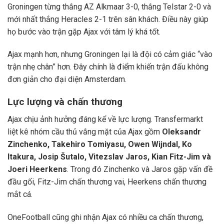
Groningen từng thắng AZ Alkmaar 3-0, thắng Telstar 2-0 và
mới nhất thắng Heracles 2-1 trên sân khách. Điều này giúp
họ bước vào trận gặp Ajax với tâm lý khá tốt.
Ajax mạnh hơn, nhưng Groningen lại là đội có cảm giác “vào
trận nhẹ chân” hơn. Đây chính là điểm khiến trận đấu không
đơn giản cho đại diện Amsterdam.
Lực lượng và chấn thương
Ajax chịu ảnh hưởng đáng kể về lực lượng. Transfermarkt
liệt kê nhóm cầu thủ vắng mặt của Ajax gồm
Oleksandr
Zinchenko, Takehiro Tomiyasu, Owen Wijndal, Ko
Itakura, Josip Šutalo, Vitezslav Jaros, Kian Fitz-Jim và
Joeri Heerkens
. Trong đó Zinchenko và Jaros gặp vấn đề
đầu gối, Fitz-Jim chấn thương vai, Heerkens chấn thương
mắt cá.
OneFootball cũng ghi nhận Ajax có nhiều ca chấn thương,