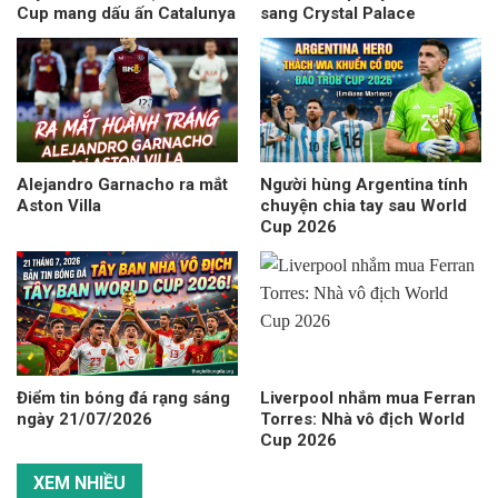
Cup mang dấu ấn Catalunya
sang Crystal Palace
Alejandro Garnacho ra mắt
Người hùng Argentina tính
Aston Villa
chuyện chia tay sau World
Cup 2026
Điểm tin bóng đá rạng sáng
Liverpool nhắm mua Ferran
ngày 21/07/2026
Torres: Nhà vô địch World
Cup 2026
XEM NHIỀU