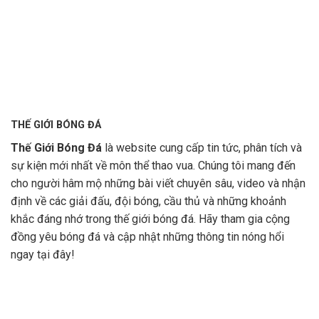
THẾ GIỚI BÓNG ĐÁ
Thế Giới Bóng Đá
là website cung cấp tin tức, phân tích và
sự kiện mới nhất về môn thể thao vua. Chúng tôi mang đến
cho người hâm mộ những bài viết chuyên sâu, video và nhận
định về các giải đấu, đội bóng, cầu thủ và những khoảnh
khắc đáng nhớ trong thế giới bóng đá. Hãy tham gia cộng
đồng yêu bóng đá và cập nhật những thông tin nóng hổi
ngay tại đây!