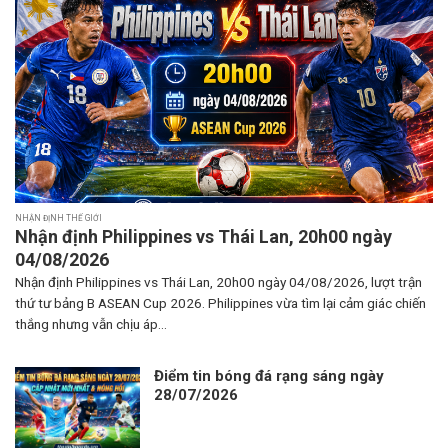
NHẬN ĐỊNH THẾ GIỚI
Nhận định Philippines vs Thái Lan, 20h00 ngày
04/08/2026
Nhận định Philippines vs Thái Lan, 20h00 ngày 04/08/2026, lượt trận
thứ tư bảng B ASEAN Cup 2026. Philippines vừa tìm lại cảm giác chiến
thắng nhưng vẫn chịu áp...
Điểm tin bóng đá rạng sáng ngày
28/07/2026