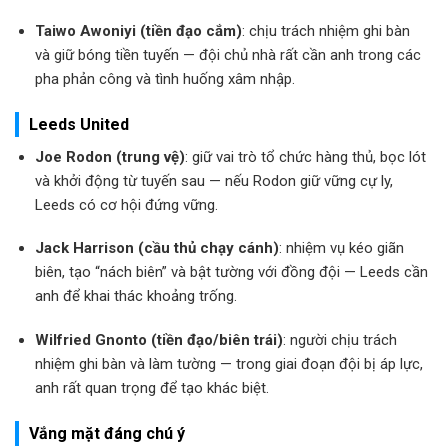
Taiwo Awoniyi (tiền đạo cắm)
: chịu trách nhiệm ghi bàn
và giữ bóng tiền tuyến — đội chủ nhà rất cần anh trong các
pha phản công và tình huống xâm nhập.
Leeds United
Joe Rodon (trung vệ)
: giữ vai trò tổ chức hàng thủ, bọc lót
và khởi động từ tuyến sau — nếu Rodon giữ vững cự ly,
Leeds có cơ hội đứng vững.
Jack Harrison (cầu thủ chạy cánh)
: nhiệm vụ kéo giãn
biên, tạo “nách biên” và bật tường với đồng đội — Leeds cần
anh để khai thác khoảng trống.
Wilfried Gnonto (tiền đạo/biên trái)
: người chịu trách
nhiệm ghi bàn và làm tường — trong giai đoạn đội bị áp lực,
anh rất quan trọng để tạo khác biệt.
Vắng mặt đáng chú ý