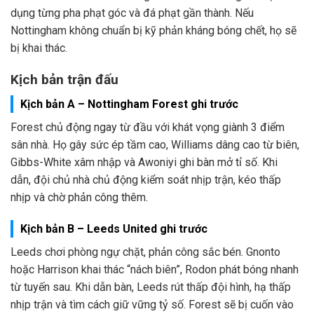
dụng từng pha phạt góc và đá phạt gần thành. Nếu
Nottingham không chuẩn bị kỹ phản kháng bóng chết, họ sẽ
bị khai thác.
Kịch bản trận đấu
Kịch bản A – Nottingham Forest ghi trước
Forest chủ động ngay từ đầu với khát vọng giành 3 điểm
sân nhà. Họ gây sức ép tầm cao, Williams dâng cao từ biên,
Gibbs-White xâm nhập và Awoniyi ghi bàn mở tỉ số. Khi
dẫn, đội chủ nhà chủ động kiểm soát nhịp trận, kéo thấp
nhịp và chờ phản công thêm.
Kịch bản B – Leeds United ghi trước
Leeds chơi phòng ngự chặt, phản công sắc bén. Gnonto
hoặc Harrison khai thác “nách biên”, Rodon phát bóng nhanh
từ tuyến sau. Khi dẫn bàn, Leeds rút thấp đội hình, hạ thấp
nhịp trận và tìm cách giữ vững tỷ số. Forest sẽ bị cuốn vào