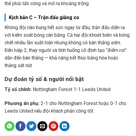
thế phải tấn công và mở ra khoảng trống.
Kịch bản C – Trận đấu giằng co
Không đội nào bung hết sức ngay từ đầu, trận đấu diễn ra
với kiểm soát bóng cân bằng. Cả hai đội khoét biên và bóng
chết nhiều lần xuất hiện nhưng không có bàn thắng sớm.
Đến hiệp 2, thay người và tình huống cố định tạo “điểm rơi”
dẫn đến bàn thắng — khả năng kết thúc bằng hòa hoặc
thắng sát nút.
Dự đoán tỷ số & người nổi bật
Tỷ số chính:
Nottingham Forest 1-1 Leeds United
Phương án phụ:
2-1 cho Nottingham Forest hoặc 0-1 cho
Leeds United nếu đội khách phản công tốt.