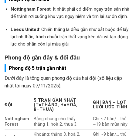
Nottingham Forest
: Ít nhất phải có điểm ngay trên sân nhà
để tránh rơi xuống khu vực nguy hiểm và tìm lại sự ổn định.
Leeds United
: Chiến thắng là điều gần như bắt buộc để lấy
lại tinh thần, tránh chuỗi trận thất vọng kéo dài và tạo động
lực cho phần còn lại mùa giải.
Phong độ gần đây & đối đầu
Phong độ 5 trận gần nhất
Dưới đây là tổng quan phong độ của hai đội (số liệu cập
nhật tới ngày 07/11/2025):
5 TRẬN GẦN NHẤT
GHI BÀN – LỌT
ĐỘI
(T=THẮNG, H=HOÀ,
LƯỚI ƯỚC TÍNH
B=THUA)
Nottingham
Bảng chung cho thấy:
Ghi ~7 bàn/… thủ
Forest
thắng 1, hoà 2, thua 3.
~19 bàn mùa này
Khoảng: thắng 3, hoà 2,
Ghi ~9 bàn/… thủ