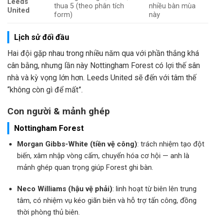
Leeds
thua 5 (theo phân tích
nhiều bàn mùa
United
form)
này
Lịch sử đối đầu
Hai đội gặp nhau trong nhiều năm qua với phần thắng khá
cân bằng, nhưng lần này Nottingham Forest có lợi thế sân
nhà và kỳ vọng lớn hơn. Leeds United sẽ đến với tâm thế
“không còn gì để mất”.
Con người & mảnh ghép
Nottingham Forest
Morgan Gibbs-White (tiền vệ công)
: trách nhiệm tạo đột
biến, xâm nhập vòng cấm, chuyển hóa cơ hội — anh là
mảnh ghép quan trọng giúp Forest ghi bàn.
Neco Williams (hậu vệ phải)
: linh hoạt từ biên lên trung
tâm, có nhiệm vụ kéo giãn biên và hỗ trợ tấn công, đồng
thời phòng thủ biên.