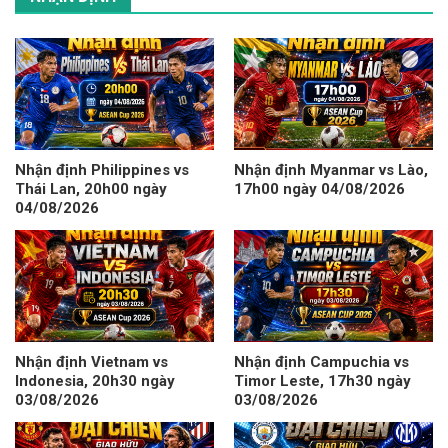
Nhận định Philippines vs
Nhận định Myanmar vs Lào,
Thái Lan, 20h00 ngày
17h00 ngày 04/08/2026
04/08/2026
Nhận định Vietnam vs
Nhận định Campuchia vs
Indonesia, 20h30 ngày
Timor Leste, 17h30 ngày
03/08/2026
03/08/2026