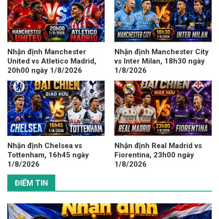
Nhận định Manchester
Nhận định Manchester City
United vs Atletico Madrid,
vs Inter Milan, 18h30 ngày
20h00 ngày 1/8/2026
1/8/2026
Nhận định Chelsea vs
Nhận định Real Madrid vs
Tottenham, 16h45 ngày
Fiorentina, 23h00 ngày
1/8/2026
1/8/2026
ĐIỂM TIN