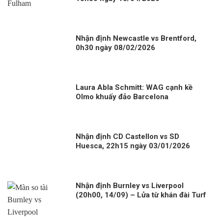
Nhận định Newcastle vs Brentford,
0h30 ngày 08/02/2026
Laura Abla Schmitt: WAG cạnh kề
Olmo khuấy đảo Barcelona
Nhận định CD Castellon vs SD
Huesca, 22h15 ngày 03/01/2026
Nhận định Burnley vs Liverpool
(20h00, 14/09) – Lửa từ khán đài Turf
Moor