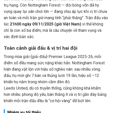
trụ hạng. Còn Nottingham Forest — đội bóng vốn đã hy
vọng quay lại sân chơi lớn — đang chịu áp lực khi vị trí chưa
an toàn và mỗi trận giờ mang tính “phải thắng”. Trận đấu vào
lúc
21h00 ngày 09/11/2025 (giờ Việt Nam)
vì thế không
chỉ là con số ba điểm, mà là câu chuyện về tham vọng và
xác định bản sắc.
Toàn cảnh giải đấu & vị trí hai đội
Trong mùa giải {giải đấu} Premier League 2025-26, mỗi
điểm số đều mang sức nặng khác hẳn. Nottingham Forest
hiện đang vật lộn với hiệu số nghèo nàn: sau nhiều vòng
đấu, họ mới ghi 7 bàn và thủng lưới 19 lần, hiệu số –12
khiến họ nằm trong nhóm cầm đèn đỏ.
Leeds United, dù có truyền thống, cũng không khá khẩm
hơn nhiều: phong độ yếu, bàn thắng ít và vị trí gần đáy bảng
khiến mỗi trận đấu đều là “cơ hội vàng” để bứt lên.
Nhiệm vụ tối thiểu