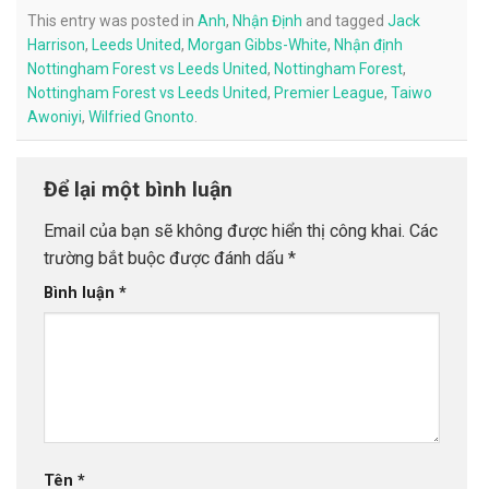
This entry was posted in
Anh
,
Nhận Định
and tagged
Jack
Harrison
,
Leeds United
,
Morgan Gibbs-White
,
Nhận định
Nottingham Forest vs Leeds United
,
Nottingham Forest
,
Nottingham Forest vs Leeds United
,
Premier League
,
Taiwo
Awoniyi
,
Wilfried Gnonto
.
Để lại một bình luận
Email của bạn sẽ không được hiển thị công khai.
Các
trường bắt buộc được đánh dấu
*
Bình luận
*
Tên
*