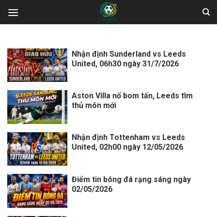
Skip
to
content
Nhận định Sunderland vs Leeds
United, 06h30 ngày 31/7/2026
Aston Villa nổ bom tấn, Leeds tìm
thủ môn mới
Nhận định Tottenham vs Leeds
United, 02h00 ngày 12/05/2026
Điểm tin bóng đá rạng sáng ngày
02/05/2026