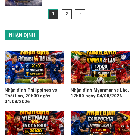
1
2
NHẬN ĐỊNH
Nhận định Philippines vs
Nhận định Myanmar vs Lào,
Thái Lan, 20h00 ngày
17h00 ngày 04/08/2026
04/08/2026