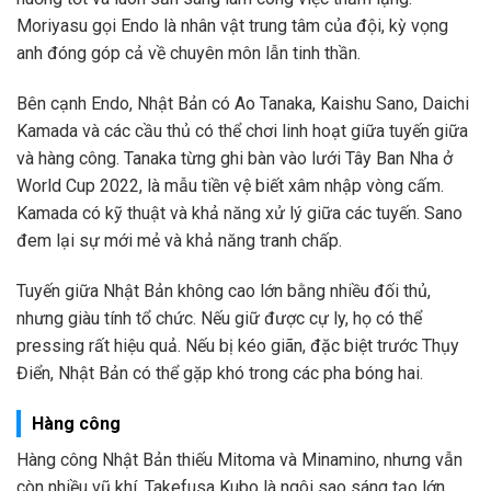
Moriyasu gọi Endo là nhân vật trung tâm của đội, kỳ vọng
anh đóng góp cả về chuyên môn lẫn tinh thần.
Bên cạnh Endo, Nhật Bản có Ao Tanaka, Kaishu Sano, Daichi
Kamada và các cầu thủ có thể chơi linh hoạt giữa tuyến giữa
và hàng công. Tanaka từng ghi bàn vào lưới Tây Ban Nha ở
World Cup 2022, là mẫu tiền vệ biết xâm nhập vòng cấm.
Kamada có kỹ thuật và khả năng xử lý giữa các tuyến. Sano
đem lại sự mới mẻ và khả năng tranh chấp.
Tuyến giữa Nhật Bản không cao lớn bằng nhiều đối thủ,
nhưng giàu tính tổ chức. Nếu giữ được cự ly, họ có thể
pressing rất hiệu quả. Nếu bị kéo giãn, đặc biệt trước Thụy
Điển, Nhật Bản có thể gặp khó trong các pha bóng hai.
Hàng công
Hàng công Nhật Bản thiếu Mitoma và Minamino, nhưng vẫn
còn nhiều vũ khí. Takefusa Kubo là ngôi sao sáng tạo lớn