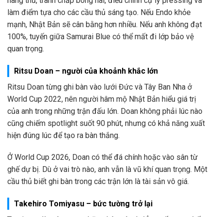
hàng thủ, tranh chấp bóng hai, điều chỉnh cự ly pressing và
làm điểm tựa cho các cầu thủ sáng tạo. Nếu Endo khỏe
mạnh, Nhật Bản sẽ cân bằng hơn nhiều. Nếu anh không đạt
100%, tuyến giữa Samurai Blue có thể mất đi lớp bảo vệ
quan trọng.
Ritsu Doan – người của khoảnh khắc lớn
Ritsu Doan từng ghi bàn vào lưới Đức và Tây Ban Nha ở
World Cup 2022, nên người hâm mộ Nhật Bản hiểu giá trị
của anh trong những trận đấu lớn. Doan không phải lúc nào
cũng chiếm spotlight suốt 90 phút, nhưng có khả năng xuất
hiện đúng lúc để tạo ra bàn thắng.
Ở World Cup 2026, Doan có thể đá chính hoặc vào sân từ
ghế dự bị. Dù ở vai trò nào, anh vẫn là vũ khí quan trọng. Một
cầu thủ biết ghi bàn trong các trận lớn là tài sản vô giá.
Takehiro Tomiyasu – bức tường trở lại