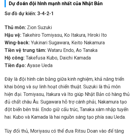
Dự đoán đội hình mạnh nhất của Nhật Bản
Sơ đồ dự kiến: 3-4-2-1
Thủ môn:
Zion Suzuki
Hậu vệ:
Takehiro Tomiyasu, Ko Itakura, Hiroki Ito
Wing-back:
Yukinari Sugawara, Keito Nakamura
Tiền vệ trung tâm:
Wataru Endo, Ao Tanaka
Hộ công:
Takefusa Kubo, Daichi Kamada
Tiền đạo:
Ayase Ueda
Đây là đội hình cân bằng giữa kinh nghiệm, khả năng triển
khai bóng và sự linh hoạt chiến thuật. Suzuki là thủ môn
hiện đại. Tomiyasu, Itakura và Ito giúp Nhật Bản có hàng thủ
đủ chất châu Âu. Sugawara hỗ trợ cánh phải, Nakamura tạo
đột biến bên trái. Endo giữ cấu trúc, Tanaka xâm nhập tuyến
hai. Kubo và Kamada là hai nguồn sáng tạo phía sau Ueda.
Tùy đối thủ, Moriyasu có thể đưa Ritsu Doan vào để tăng