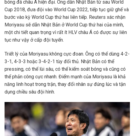
bóng đá châu Á hiện đại. Ông dẫn Nhật Bản từ sau World
Cup 2018, đưa đội vào World Cup 2022, tiếp tục giữ ghế và
bước vào kỳ World Cup thứ hai liên tiếp. Reuters xác nhận
Moriyasu sẽ dẫn Nhật Bản ở World Cup thứ hai của mình,
một chi tiết quan trọng vì rất ít HLV châu Á có được sự liên
tục như vậy ở cấp đội tuyển.
Triết lý của Moriyasu không cực đoan. Ông có thể dùng 4-2-
3-1, 4-3-3 hoặc 3-4-2-1 tùy đối thủ. Nhật Bản có thể
pressing, có thể lùi sâu, có thể kiểm soát bóng và cũng có
thể phản công cực nhanh. Điểm mạnh của Moriyasu là khả
năng linh hoạt trong trận, thay đổi nhân sự đúng lúc và tận
dụng chiều sâu đội hình.