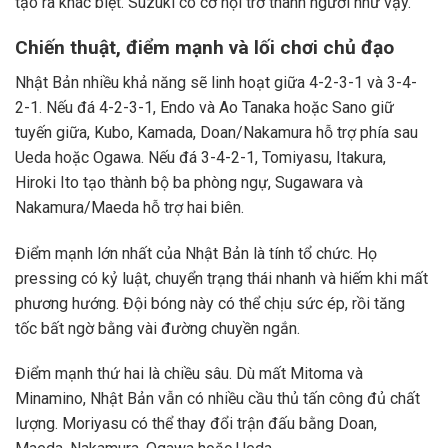
tạo ra khác biệt. Suzuki có cơ hội trở thành người như vậy.
Chiến thuật, điểm mạnh và lối chơi chủ đạo
Nhật Bản nhiều khả năng sẽ linh hoạt giữa 4-2-3-1 và 3-4-
2-1. Nếu đá 4-2-3-1, Endo và Ao Tanaka hoặc Sano giữ
tuyến giữa, Kubo, Kamada, Doan/Nakamura hỗ trợ phía sau
Ueda hoặc Ogawa. Nếu đá 3-4-2-1, Tomiyasu, Itakura,
Hiroki Ito tạo thành bộ ba phòng ngự, Sugawara và
Nakamura/Maeda hỗ trợ hai biên.
Điểm mạnh lớn nhất của Nhật Bản là tính tổ chức. Họ
pressing có kỷ luật, chuyển trạng thái nhanh và hiếm khi mất
phương hướng. Đội bóng này có thể chịu sức ép, rồi tăng
tốc bất ngờ bằng vài đường chuyền ngắn.
Điểm mạnh thứ hai là chiều sâu. Dù mất Mitoma và
Minamino, Nhật Bản vẫn có nhiều cầu thủ tấn công đủ chất
lượng. Moriyasu có thể thay đổi trận đấu bằng Doan,