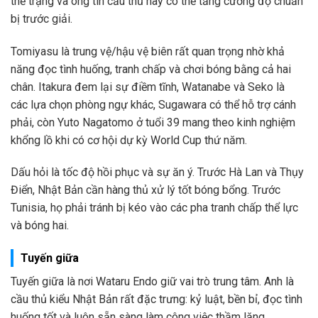
thể trạng và ông tin cầu thủ này có thể tăng cường độ chuẩn
bị trước giải.
Tomiyasu là trung vệ/hậu vệ biên rất quan trọng nhờ khả
năng đọc tình huống, tranh chấp và chơi bóng bằng cả hai
chân. Itakura đem lại sự điềm tĩnh, Watanabe và Seko là
các lựa chọn phòng ngự khác, Sugawara có thể hỗ trợ cánh
phải, còn Yuto Nagatomo ở tuổi 39 mang theo kinh nghiệm
khổng lồ khi có cơ hội dự kỳ World Cup thứ năm.
Dấu hỏi là tốc độ hồi phục và sự ăn ý. Trước Hà Lan và Thụy
Điển, Nhật Bản cần hàng thủ xử lý tốt bóng bổng. Trước
Tunisia, họ phải tránh bị kéo vào các pha tranh chấp thể lực
và bóng hai.
Tuyến giữa
Tuyến giữa là nơi Wataru Endo giữ vai trò trung tâm. Anh là
cầu thủ kiểu Nhật Bản rất đặc trưng: kỷ luật, bền bỉ, đọc tình
huống tốt và luôn sẵn sàng làm công việc thầm lặng.