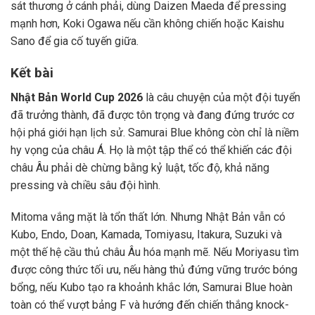
sát thương ở cánh phải, dùng Daizen Maeda để pressing
mạnh hơn, Koki Ogawa nếu cần không chiến hoặc Kaishu
Sano để gia cố tuyến giữa.
Kết bài
Nhật Bản World Cup 2026
là câu chuyện của một đội tuyển
đã trưởng thành, đã được tôn trọng và đang đứng trước cơ
hội phá giới hạn lịch sử. Samurai Blue không còn chỉ là niềm
hy vọng của châu Á. Họ là một tập thể có thể khiến các đội
châu Âu phải dè chừng bằng kỷ luật, tốc độ, khả năng
pressing và chiều sâu đội hình.
Mitoma vắng mặt là tổn thất lớn. Nhưng Nhật Bản vẫn có
Kubo, Endo, Doan, Kamada, Tomiyasu, Itakura, Suzuki và
một thế hệ cầu thủ châu Âu hóa mạnh mẽ. Nếu Moriyasu tìm
được công thức tối ưu, nếu hàng thủ đứng vững trước bóng
bổng, nếu Kubo tạo ra khoảnh khắc lớn, Samurai Blue hoàn
toàn có thể vượt bảng F và hướng đến chiến thắng knock-