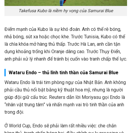
Takefusa Kubo là niềm hy vọng của Samurai Blue
Điểm mạnh của Kubo là sự khó đoán. Anh có thể rê bóng,
nhả bóng, sút xa hoặc chọc khe. Trước Tunisia, Kubo có thể
là chìa khóa mở hàng thủ thấp. Trước Hà Lan, anh cần tận
dụng khoảng trống khi Oranje dâng cao. Trước Thụy Điển,
anh phải xử lý nhanh để tránh bị cuốn vào tranh chấp thể lực.
Wataru Endo – thủ lĩnh tinh thần của Samurai Blue
Wataru Endo là trái tim phòng ngự của Nhật Bản. Anh không
phải cầu thủ nổi bật bằng kỹ thuật hoa mỹ, nhưng là người
giúp đội giữ cấu trúc. Reuters dẫn lời Moriyasu gọi Endo là
“nhân vật trung tâm” và nhấn mạnh vai trò tinh thần của anh
trong đội.
Ở World Cup, Endo sẽ phải làm rất nhiều việc: che chắn