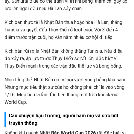
ấy, Samurai Blue có thể tranh vị trí nhì bảng, thậm chí gây áp
lực lên ngôi đầu nếu Hà Lan sảy chân.
Kịch bản thực tế là Nhật Bản thua hoặc hòa Hà Lan, thắng
Tunisia và quyết đấu Thụy Điển ở lượt cuối. Với 3 đến 4
điểm trước trận cuối, họ vẫn nắm nhiều cơ hội đi tiếp.
Kịch bản rủi ro là Nhật Bản không thắng Tunisia. Nếu điều
đó xảy ra, áp lực trước Thụy Điển sẽ rất lớn, đặc biệt vì
Thụy Điển mạnh trong các trận đấu thể lực và bóng bổng.
Nhìn tổng thể, Nhật Bản có cơ hội vượt vòng bảng khá sáng.
Nhưng mục tiêu thật sự của họ không phải chỉ là vào vòng
1/16. Mục tiêu là lần đầu tiên thắng một trận knock-out
World Cup.
Câu chuyện hậu trường, người hâm mộ và sức hút
truyền thông
Không khí quanh
Nhật Bản World Cup 2026
rất đặc biệt vì