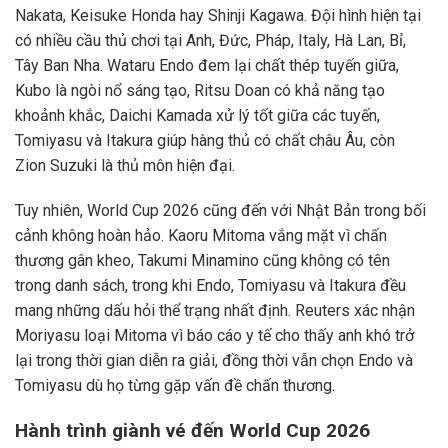
Nakata, Keisuke Honda hay Shinji Kagawa. Đội hình hiện tại
có nhiều cầu thủ chơi tại Anh, Đức, Pháp, Italy, Hà Lan, Bỉ,
Tây Ban Nha. Wataru Endo đem lại chất thép tuyến giữa,
Kubo là ngòi nổ sáng tạo, Ritsu Doan có khả năng tạo
khoảnh khắc, Daichi Kamada xử lý tốt giữa các tuyến,
Tomiyasu và Itakura giúp hàng thủ có chất châu Âu, còn
Zion Suzuki là thủ môn hiện đại.
Tuy nhiên, World Cup 2026 cũng đến với Nhật Bản trong bối
cảnh không hoàn hảo. Kaoru Mitoma vắng mặt vì chấn
thương gân kheo, Takumi Minamino cũng không có tên
trong danh sách, trong khi Endo, Tomiyasu và Itakura đều
mang những dấu hỏi thể trạng nhất định. Reuters xác nhận
Moriyasu loại Mitoma vì báo cáo y tế cho thấy anh khó trở
lại trong thời gian diễn ra giải, đồng thời vẫn chọn Endo và
Tomiyasu dù họ từng gặp vấn đề chấn thương.
Hành trình giành vé đến World Cup 2026