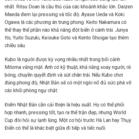
nhất. Ritsu Doan là cầu thủ của các khoảnh khắc lớn. Daizen
Maeda đem lại pressing và tốc độ. Ayase Ueda và Koki
Ogawa là các phương án trung phong. Keito Nakamura có
thể thay thế phần nào khả năng đột biến ở cánh trái. Junya
Ito, Yuito Suzuki, Keisuke Goto và Kento Shoigai tạo thêm
chiều sâu.
Kubo là người được kỳ vọng nhiều nhất trong bối cảnh
Mitoma vắng mặt. Anh có kỹ thuật, khả năng xoay người, rê
bóng, chuyền quyết định và sút chân trái. Nếu Kubo chơi
đúng phong độ, Nhật Bản sẽ có một ngòi nổ đủ sức phá vỡ
các khối phòng ngự chặt.
Điểm Nhật Bản cần cải thiện là hiệu suất. Họ có thể phối
hợp nhanh, pressing tốt, tạo ra thế trận đẹp, nhưng World
Cup đòi hỏi sự lạnh lùng. Một cơ hội trước Hà Lan hay Thụy
Điển có thể là khác biệt giữa đi tiếp và tiếc nuối.