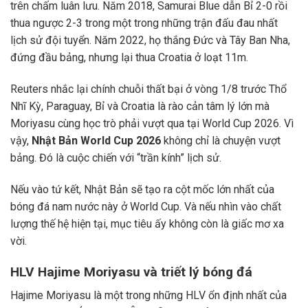
trên chấm luân lưu. Năm 2018, Samurai Blue dẫn Bỉ 2-0 rồi
thua ngược 2-3 trong một trong những trận đấu đau nhất
lịch sử đội tuyển. Năm 2022, họ thắng Đức và Tây Ban Nha,
đứng đầu bảng, nhưng lại thua Croatia ở loạt 11m.
Reuters nhắc lại chính chuỗi thất bại ở vòng 1/8 trước Thổ
Nhĩ Kỳ, Paraguay, Bỉ và Croatia là rào cản tâm lý lớn mà
Moriyasu cùng học trò phải vượt qua tại World Cup 2026. Vì
vậy,
Nhật Bản World Cup 2026
không chỉ là chuyện vượt
bảng. Đó là cuộc chiến với “trần kính” lịch sử.
Nếu vào tứ kết, Nhật Bản sẽ tạo ra cột mốc lớn nhất của
bóng đá nam nước này ở World Cup. Và nếu nhìn vào chất
lượng thế hệ hiện tại, mục tiêu ấy không còn là giấc mơ xa
vời.
HLV Hajime Moriyasu và triết lý bóng đá
Hajime Moriyasu là một trong những HLV ổn định nhất của