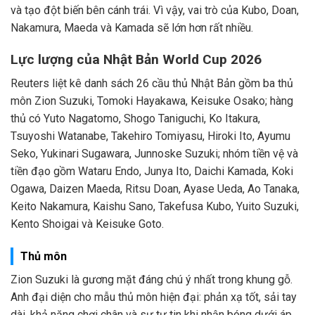
và tạo đột biến bên cánh trái. Vì vậy, vai trò của Kubo, Doan,
Nakamura, Maeda và Kamada sẽ lớn hơn rất nhiều.
Lực lượng của Nhật Bản World Cup 2026
Reuters liệt kê danh sách 26 cầu thủ Nhật Bản gồm ba thủ
môn Zion Suzuki, Tomoki Hayakawa, Keisuke Osako; hàng
thủ có Yuto Nagatomo, Shogo Taniguchi, Ko Itakura,
Tsuyoshi Watanabe, Takehiro Tomiyasu, Hiroki Ito, Ayumu
Seko, Yukinari Sugawara, Junnoske Suzuki; nhóm tiền vệ và
tiền đạo gồm Wataru Endo, Junya Ito, Daichi Kamada, Koki
Ogawa, Daizen Maeda, Ritsu Doan, Ayase Ueda, Ao Tanaka,
Keito Nakamura, Kaishu Sano, Takefusa Kubo, Yuito Suzuki,
Kento Shoigai và Keisuke Goto.
Thủ môn
Zion Suzuki là gương mặt đáng chú ý nhất trong khung gỗ.
Anh đại diện cho mẫu thủ môn hiện đại: phản xạ tốt, sải tay
dài, khả năng chơi chân và sự tự tin khi nhận bóng dưới áp