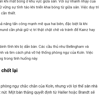
ăn khi mất bóng ở khu vực giữa sân. Với sự nhanh nhạy của
vững sự tỉnh táo khi triển khai bóng từ giữa sân. Việc duy trì
cần thiết.
hả năng tấn công mạnh mẽ qua hai biên, đặc biệt là khi
nd cần phải giữ vị trí thật chặt chẽ và tránh để Kainz hay
bình tĩnh khi bị dẫn bàn. Các cầu thủ như Bellingham và
hình và tìm cách phá vỡ hệ thống phòng ngự của Koln. Việc
ng trong tình huống này.
chốt lại
phòng ngự chắc chắn của Koln, nhưng với lợi thế sân nhà
 nút. Một bàn thắng quyết định từ Haller hoặc Brandt sẽ