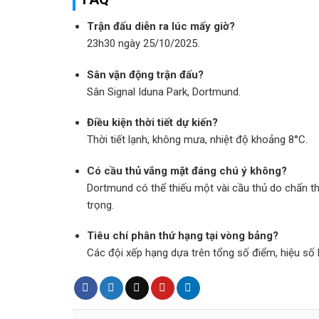
Trận đấu diễn ra lúc mấy giờ?
23h30 ngày 25/10/2025.
Sân vận động trận đấu?
Sân Signal Iduna Park, Dortmund.
Điều kiện thời tiết dự kiến?
Thời tiết lạnh, không mưa, nhiệt độ khoảng 8°C.
Có cầu thủ vắng mặt đáng chú ý không?
Dortmund có thể thiếu một vài cầu thủ do chấn t
trọng.
Tiêu chí phân thứ hạng tại vòng bảng?
Các đội xếp hạng dựa trên tổng số điểm, hiệu số 