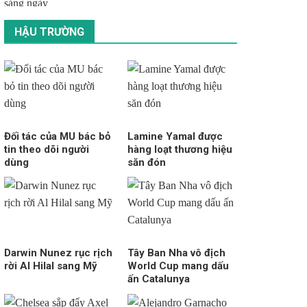
HẬU TRƯỜNG
Đối tác của MU bác bỏ
Lamine Yamal được
tin theo dõi người
hàng loạt thương hiệu
dùng
săn đón
Darwin Nunez rục rịch
Tây Ban Nha vô địch
rời Al Hilal sang Mỹ
World Cup mang dấu
ấn Catalunya