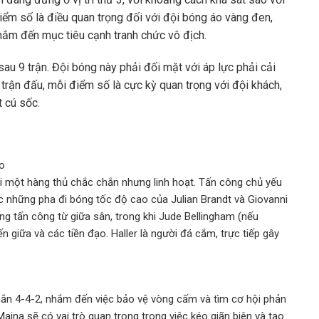
iểm số là điều quan trọng đối với đội bóng áo vàng đen,
hắm đến mục tiêu cạnh tranh chức vô địch.
sau 9 trận. Đội bóng này phải đối mặt với áp lực phải cải
 trận đấu, mỗi điểm số là cực kỳ quan trọng với đội khách,
t cú sốc.
ạo
 một hàng thủ chắc chắn nhưng linh hoạt. Tấn công chủ yếu
 những pha đi bóng tốc độ cao của Julian Brandt và Giovanni
ng tấn công từ giữa sân, trong khi Jude Bellingham (nếu
 giữa và các tiền đạo. Haller là người đá cắm, trực tiếp gây
ắn 4-4-2, nhắm đến việc bảo vệ vòng cấm và tìm cơ hội phản
aina sẽ có vai trò quan trọng trong việc kéo giãn biên và tạo