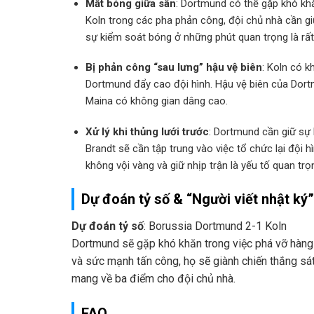
Mất bóng giữa sân
: Dortmund có thể gặp khó kh
Koln trong các pha phản công, đội chủ nhà cần giữ 
sự kiểm soát bóng ở những phút quan trọng là rất 
Bị phản công “sau lưng” hậu vệ biên
: Koln có k
Dortmund đẩy cao đội hình. Hậu vệ biên của Dortmu
Maina có không gian dâng cao.
Xử lý khi thủng lưới trước
: Dortmund cần giữ sự 
Brandt sẽ cần tập trung vào việc tổ chức lại đội 
không vội vàng và giữ nhịp trận là yếu tố quan trọ
Dự đoán tỷ số & “Người viết nhật ký” 
Dự đoán tỷ số
: Borussia Dortmund 2-1 Koln
Dortmund sẽ gặp khó khăn trong việc phá vỡ hàng 
và sức mạnh tấn công, họ sẽ giành chiến thắng sát
mang về ba điểm cho đội chủ nhà.
FAQ