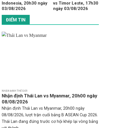
Indonesia, 20h30 ngày
vs Timor Leste, 17h30
03/08/2026
ngày 03/08/2026
ĐIỂM TIN
NHẬN ĐỊNH THẾ GIỚI
Nhận định Thái Lan vs Myanmar, 20h00 ngày
08/08/2026
Nhận định Thái Lan vs Myanmar, 20h00 ngày
08/08/2026, lượt trận cuối bảng B ASEAN Cup 2026.
Thái Lan đang đứng trước cơ hội khép lại vòng bảng