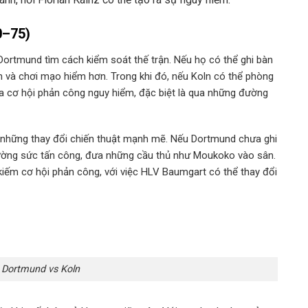
0–75)
n Dortmund tìm cách kiểm soát thế trận. Nếu họ có thể ghi bàn
h và chơi mạo hiểm hơn. Trong khi đó, nếu Koln có thể phòng
ra cơ hội phản công nguy hiểm, đặc biệt là qua những đường
n những thay đổi chiến thuật mạnh mẽ. Nếu Dortmund chưa ghi
cường sức tấn công, đưa những cầu thủ như Moukoko vào sân.
 kiếm cơ hội phản công, với việc HLV Baumgart có thể thay đổi
 Dortmund vs Koln