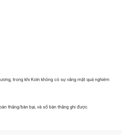
hương, trong khi Koln không có sự vắng mặt quá nghiêm
bàn thắng/bàn bại, và số bàn thắng ghi được.