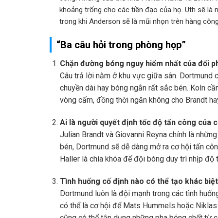
khoảng trống cho các tiền đạo của họ. Uth sẽ là 
trong khi Anderson sẽ là mũi nhọn trên hàng công
“Ba câu hỏi trong phòng họp”
Chặn đường bóng nguy hiểm nhất của đối p
Câu trả lời nằm ở khu vực giữa sân. Dortmund c
chuyền dài hay bóng ngắn rất sắc bén. Koln c
vòng cấm, đồng thời ngăn không cho Brandt ha
Ai là người quyết định tốc độ tấn công của 
Julian Brandt và Giovanni Reyna chính là những
bén, Dortmund sẽ dễ dàng mở ra cơ hội tấn công
Haller là chìa khóa để đội bóng duy trì nhịp độ 
Tình huống cố định nào có thể tạo khác biệ
Dortmund luôn là đội mạnh trong các tình huốn
có thể là cơ hội để Mats Hummels hoặc Niklas S
cũng có thể tận dụng những pha bóng chết từ cá