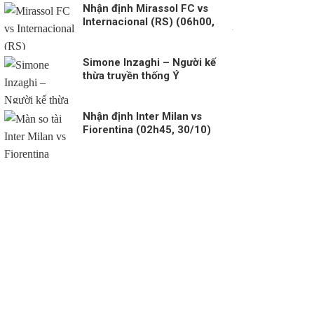
Nhận định Mirassol FC vs
Internacional (RS) (06h00,
16/10) – Hiện tượng và tên tuổi
Simone Inzaghi – Người kế
thừa truyền thống Ý
Nhận định Inter Milan vs
Fiorentina (02h45, 30/10)