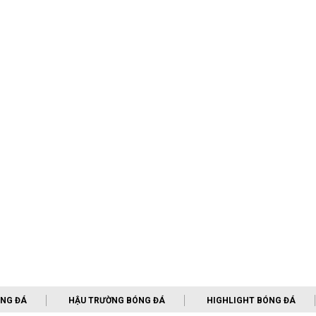
ÓNG ĐÁ
HẬU TRƯỜNG BÓNG ĐÁ
HIGHLIGHT BÓNG ĐÁ