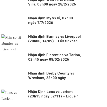
Villa, 03h00 ngày 28/2/2026
Nhận định Mỹ vs Bỉ, 07h00
ngày 7/7/2026
Nhận định Burnley vs Liverpool
(20h00, 14/09) – Lửa từ khán
đài Turf Moor
Nhận định Fiorentina vs Torino,
02h45 ngày 08/02/2026
Nhận định Derby County vs
Wrexham, 22h00 ngày
04/01/2026
Nhận Định Lens vs Lorient
(23h15 ngày 02/11) – Ligue 1