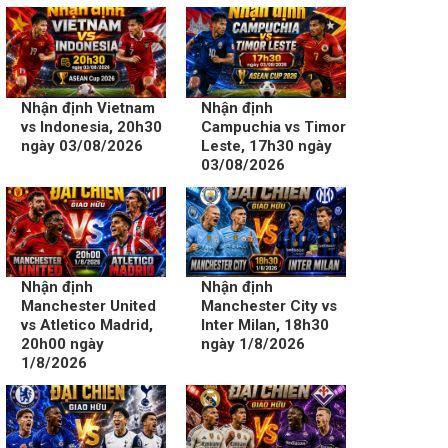
Nhận định Vietnam
Nhận định
vs Indonesia, 20h30
Campuchia vs Timor
ngày 03/08/2026
Leste, 17h30 ngày
03/08/2026
Nhận định
Nhận định
Manchester United
Manchester City vs
vs Atletico Madrid,
Inter Milan, 18h30
20h00 ngày
ngày 1/8/2026
1/8/2026