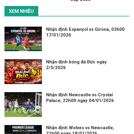
XEM NHIỀU
Nhận định Espanyol vs Girona, 03h00
17/01/2026
Nhận định bóng đá Đức ngày
2/5/2026
Nhận định Newcastle vs Crystal
Palace, 22h00 ngày 04/01/2026
Nhận định Wolves vs Newcastle,
21h00 ngày 18/01/2026