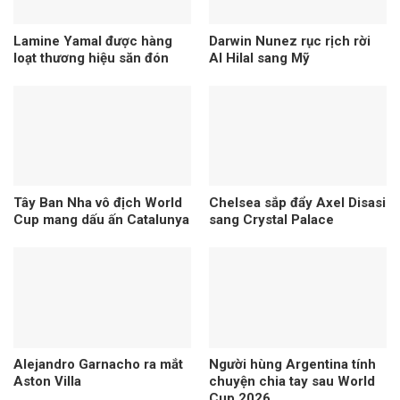
Lamine Yamal được hàng
Darwin Nunez rục rịch rời
loạt thương hiệu săn đón
Al Hilal sang Mỹ
Tây Ban Nha vô địch World
Chelsea sắp đẩy Axel Disasi
Cup mang dấu ấn Catalunya
sang Crystal Palace
Alejandro Garnacho ra mắt
Người hùng Argentina tính
Aston Villa
chuyện chia tay sau World
Cup 2026