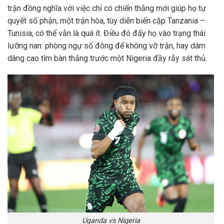
trận đồng nghĩa với việc chỉ có chiến thắng mới giúp họ tự
quyết số phận; một trận hòa, tùy diễn biến cặp Tanzania –
Tunisia, có thể vẫn là quá ít. Điều đó đẩy họ vào trạng thái
lưỡng nan: phòng ngự số đông để không vỡ trận, hay dám
dâng cao tìm bàn thắng trước một Nigeria đầy rẫy sát thủ.
Uganda vs Nigeria