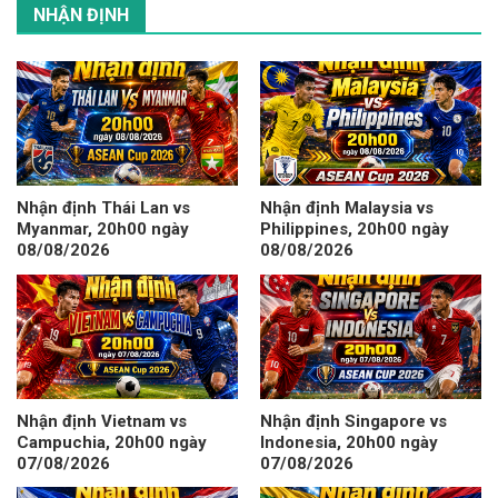
NHẬN ĐỊNH
Nhận định Thái Lan vs
Nhận định Malaysia vs
Myanmar, 20h00 ngày
Philippines, 20h00 ngày
08/08/2026
08/08/2026
Nhận định Vietnam vs
Nhận định Singapore vs
Campuchia, 20h00 ngày
Indonesia, 20h00 ngày
07/08/2026
07/08/2026