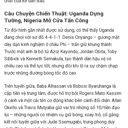
chất của kẻ dẫn đầu.
Câu Chuyện Chiến Thuật: Uganda Dựng
Tường, Nigeria Mở Cửa Tấn Công
Từ đội hình gần nhất được sử dụng, có thể thấy Uganda
đang chơi với sơ đồ 4-4-1-1. Denis Onyango – gương mặt
dày dạn kinh nghiệm ở châu Phi – trấn giữ khung thành.
Trước mặt anh là bộ tứ Aziz Kayondo, Jordan Obita, Toby
Sibbick và Kenneth Semakula, tạo thành dàn hậu vệ có
chiều cao và thể lực tốt, nhưng đôi khi lộ ra sự chậm chạp
trước những đường bóng tốc độ cao.
Trên tuyến giữa, Baba Alhassan và Bobosi Byaruhanga là
cặp tiền vệ trung tâm, được hỗ trợ bởi Rogers Mato Kassim
ở cánh và một cái tên cơ động khác bên cánh đối diện. Allan
Okello và Travis Mutyaba giữ vai trò những số 10/tiền đạo
lùi – những người có nhiệm vụ giữ bóng, xoay trở, cố gắng
kết nối tuyến giữa với Jude Ssemugabi, trung phong duy