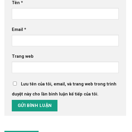
Tên
*
Email
*
Trang web
Lưu tên của tôi, email, và trang web trong trình
duyệt này cho lần bình luận kế tiếp của tôi.