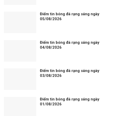
Điểm tin bóng đá rạng sáng ngày
05/08/2026
Điểm tin bóng đá rạng sáng ngày
04/08/2026
Điểm tin bóng đá rạng sáng ngày
03/08/2026
Điểm tin bóng đá rạng sáng ngày
01/08/2026