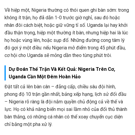
Về hiệp một, Nigeria thường có thói quen ghi bàn sớm: trong
không ít trận, họ đã dẫn 1-0 trước giờ nghỉ, sau đó hoặc
nhân đôi cách biệt, hoặc giữ vững tỉ số. Uganda lại hay khởi
đầu thận trọng, hiệp một thường ít bàn, nhưng hiệp hai là lúc
họ hoặc vùng lên, hoặc sụp đổ. Những đường cong tâm lý
đó gợi ý một điều: nếu Nigeria mở điểm trong 45 phút đầu,
cơ hội cho Uganda sẽ mỏng dần theo từng phút trôi.
Dự Đoán Thế Trận Và Kết Quả: Nigeria Trên Cơ,
Uganda Cần Một Đêm Hoàn Hảo
Đặt tất cả lên bàn cân – đẳng cấp, chiều sâu đội hình,
phong độ 10 trận gần nhất, bảng xếp hạng, lịch sử đối đầu
– Nigeria rõ ràng là đội nắm quyền chủ động cả về thế và
lực. Họ có khả năng biến mọi sai lầm nhỏ của đối thủ thành
bàn thắng, có những cá nhân có thể xoay chuyển cục diện
chỉ bằng một pha xử lý.