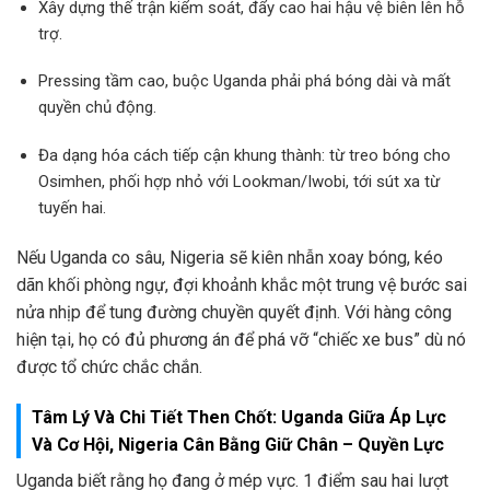
Xây dựng thế trận kiểm soát, đẩy cao hai hậu vệ biên lên hỗ
trợ.
Pressing tầm cao, buộc Uganda phải phá bóng dài và mất
quyền chủ động.
Đa dạng hóa cách tiếp cận khung thành: từ treo bóng cho
Osimhen, phối hợp nhỏ với Lookman/Iwobi, tới sút xa từ
tuyến hai.
Nếu Uganda co sâu, Nigeria sẽ kiên nhẫn xoay bóng, kéo
dãn khối phòng ngự, đợi khoảnh khắc một trung vệ bước sai
nửa nhịp để tung đường chuyền quyết định. Với hàng công
hiện tại, họ có đủ phương án để phá vỡ “chiếc xe bus” dù nó
được tổ chức chắc chắn.
Tâm Lý Và Chi Tiết Then Chốt: Uganda Giữa Áp Lực
Và Cơ Hội, Nigeria Cân Bằng Giữ Chân – Quyền Lực
Uganda biết rằng họ đang ở mép vực. 1 điểm sau hai lượt