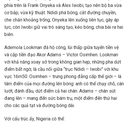
phía trên là Frank Onyeka và Alex Iwobi, tạo nên bộ ba vừa
cơ bắp, vừa kỹ thuật. Ndidi phá bóng, cắt đường chuyền,
che chắn khoảng trống; Onyeka lên xuống liên tục, gây áp
lực, còn Iwobi giữ vai trò sáng tạo, kéo bóng, chia bài ra hai
biên.
Ademola Lookman đá hộ công, lùi thấp giữa tuyến tiền vệ
và cặp tiền đạo Akor Adams – Victor Osimhen. Lookman
với khả năng xoay sở trong không gian hẹp, những pha dứt
điểm bất ngờ, là cầu nối giữa “trục Ndidi – Iwobi” với khu
vực 16m50. Osimhen – trung phong đẳng cấp thế giới – là
tâm điểm của mọi đường lên bóng: anh có thể chạy chỗ, càn
lướt, đánh đầu, dứt điểm cả hai chân. Adams – chân sút
đang lên – mang đến sức bám trụ, một điểm đến thứ hai
cho các quả tạt và đường bóng dài.
Với cấu trúc ấy, Nigeria có thể: