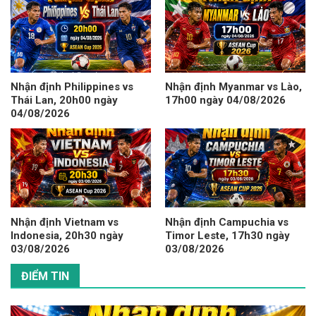
Nhận định Philippines vs
Nhận định Myanmar vs Lào,
Thái Lan, 20h00 ngày
17h00 ngày 04/08/2026
04/08/2026
Nhận định Vietnam vs
Nhận định Campuchia vs
Indonesia, 20h30 ngày
Timor Leste, 17h30 ngày
03/08/2026
03/08/2026
ĐIỂM TIN