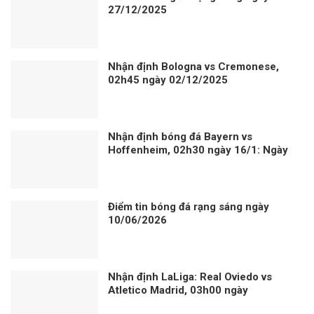
27/12/2025
Nhận định Bologna vs Cremonese,
02h45 ngày 02/12/2025
Nhận định bóng đá Bayern vs
Hoffenheim, 02h30 ngày 16/1: Ngày
đòi nợ
Điểm tin bóng đá rạng sáng ngày
10/06/2026
Nhận định LaLiga: Real Oviedo vs
Atletico Madrid, 03h00 ngày
1/3/2026