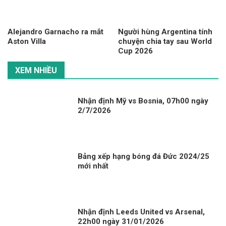
Alejandro Garnacho ra mắt
Người hùng Argentina tính
Aston Villa
chuyện chia tay sau World
Cup 2026
XEM NHIỀU
Nhận định Mỹ vs Bosnia, 07h00 ngày
2/7/2026
Bảng xếp hạng bóng đá Đức 2024/25
mới nhất
Nhận định Leeds United vs Arsenal,
22h00 ngày 31/01/2026