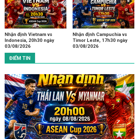
Nhận định Vietnam vs
Nhận định Campuchia vs
Indonesia, 20h30 ngày
Timor Leste, 17h30 ngày
03/08/2026
03/08/2026
ĐIỂM TIN