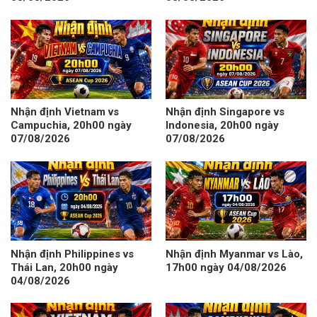
Nhận định Vietnam vs
Nhận định Singapore vs
Campuchia, 20h00 ngày
Indonesia, 20h00 ngày
07/08/2026
07/08/2026
Nhận định Philippines vs
Nhận định Myanmar vs Lào,
Thái Lan, 20h00 ngày
17h00 ngày 04/08/2026
04/08/2026