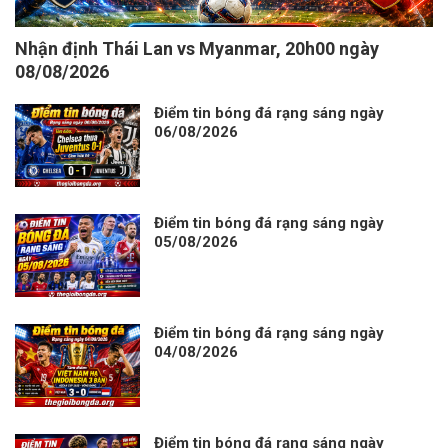
Nhận định Thái Lan vs Myanmar, 20h00 ngày
08/08/2026
Điểm tin bóng đá rạng sáng ngày
06/08/2026
Điểm tin bóng đá rạng sáng ngày
05/08/2026
Điểm tin bóng đá rạng sáng ngày
04/08/2026
Điểm tin bóng đá rạng sáng ngày