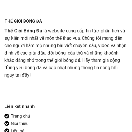
THẾ GIỚI BÓNG ĐÁ
Thế Giới Bóng Đá
là website cung cấp tin tức, phân tích và
sự kiện mới nhất về môn thể thao vua. Chúng tôi mang đến
cho người hâm mộ những bài viết chuyên sâu, video và nhận
định về các giải đấu, đội bóng, cầu thủ và những khoảnh
khắc đáng nhớ trong thế giới bóng đá. Hãy tham gia cộng
đồng yêu bóng đá và cập nhật những thông tin nóng hổi
ngay tại đây!
Liên kết nhanh
Trang chủ
Giới thiệu
Liên hệ