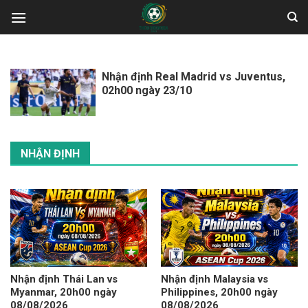
Skip
to
content
Nhận định Real Madrid vs Juventus,
02h00 ngày 23/10
NHẬN ĐỊNH
Nhận định Thái Lan vs
Nhận định Malaysia vs
Myanmar, 20h00 ngày
Philippines, 20h00 ngày
08/08/2026
08/08/2026