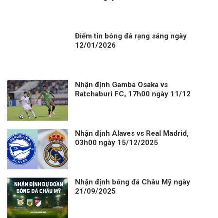
Điểm tin bóng đá rạng sáng ngày
12/01/2026
Nhận định Gamba Osaka vs
Ratchaburi FC, 17h00 ngày 11/12
Nhận định Alaves vs Real Madrid,
03h00 ngày 15/12/2025
Nhận định bóng đá Châu Mỹ ngày
21/09/2025