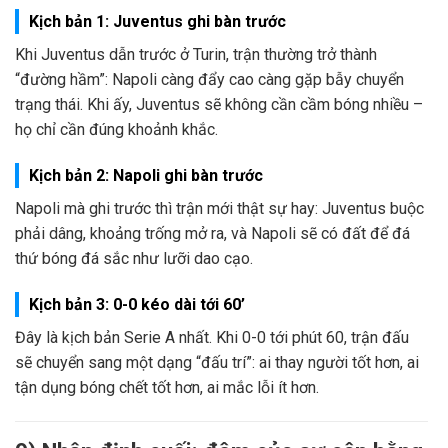
Kịch bản 1: Juventus ghi bàn trước
Khi Juventus dẫn trước ở Turin, trận thường trở thành
“đường hầm”: Napoli càng đẩy cao càng gặp bẫy chuyển
trạng thái. Khi ấy, Juventus sẽ không cần cầm bóng nhiều –
họ chỉ cần đúng khoảnh khắc.
Kịch bản 2: Napoli ghi bàn trước
Napoli mà ghi trước thì trận mới thật sự hay: Juventus buộc
phải dâng, khoảng trống mở ra, và Napoli sẽ có đất để đá
thứ bóng đá sắc như lưỡi dao cạo.
Kịch bản 3: 0-0 kéo dài tới 60’
Đây là kịch bản Serie A nhất. Khi 0-0 tới phút 60, trận đấu
sẽ chuyển sang một dạng “đấu trí”: ai thay người tốt hơn, ai
tận dụng bóng chết tốt hơn, ai mắc lỗi ít hơn.