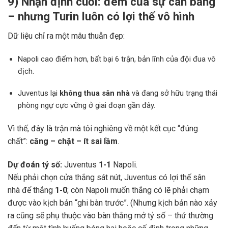
9) Nhận định cuối: đêm của sự cân bằng
– nhưng Turin luôn có lợi thế vô hình
Dữ liệu chỉ ra một mâu thuẫn đẹp:
Napoli cao điểm hơn, bất bại 6 trận, bản lĩnh của đội đua vô
địch.
Juventus lại
không thua sân nhà
và đang sở hữu trạng thái
phòng ngự cực vững ở giai đoạn gần đây.
Vì thế, đây là trận mà tôi nghiêng về một kết cục “đúng
chất”:
căng – chặt – ít sai lầm
.
Dự đoán tỷ số:
Juventus
1-1
Napoli.
Nếu phải chọn cửa thắng sát nút, Juventus có lợi thế sân
nhà để thắng
1-0
; còn Napoli muốn thắng có lẽ phải chạm
được vào kịch bản “ghi bàn trước”. (Nhưng kịch bản nào xảy
ra cũng sẽ phụ thuộc vào bàn thắng mở tỷ số – thứ thường