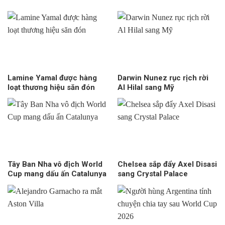
Lamine Yamal được hàng
Darwin Nunez rục rịch rời
loạt thương hiệu săn đón
Al Hilal sang Mỹ
Tây Ban Nha vô địch World
Chelsea sắp đẩy Axel Disasi
Cup mang dấu ấn Catalunya
sang Crystal Palace