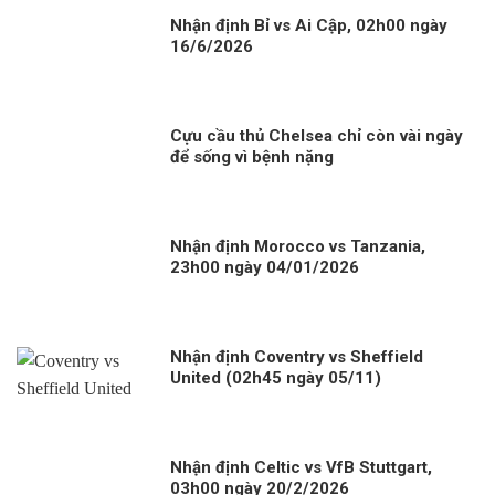
Nhận định Bỉ vs Ai Cập, 02h00 ngày
16/6/2026
Cựu cầu thủ Chelsea chỉ còn vài ngày
để sống vì bệnh nặng
Nhận định Morocco vs Tanzania,
23h00 ngày 04/01/2026
Nhận định Coventry vs Sheffield
United (02h45 ngày 05/11)
Nhận định Celtic vs VfB Stuttgart,
03h00 ngày 20/2/2026