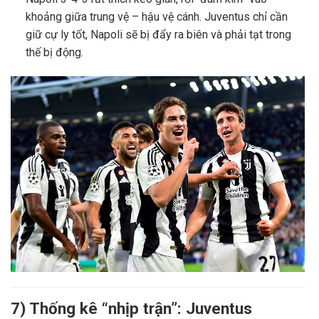
khoảng giữa trung vệ – hậu vệ cánh. Juventus chỉ cần
giữ cự ly tốt, Napoli sẽ bị đẩy ra biên và phải tạt trong
thế bị động.
7) Thống kê “nhịp trận”: Juventus