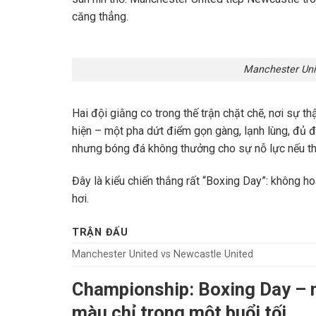
căng thẳng.
Manchester Uni
Hai đội giằng co trong thế trận chặt chẽ, nơi sự t
hiện – một pha dứt điểm gọn gàng, lạnh lùng, đủ đ
nhưng bóng đá không thưởng cho sự nỗ lực nếu th
Đây là kiểu chiến thắng rất “Boxing Day”: không ho
hơi.
TRẬN ĐẤU
Manchester United vs Newcastle United
Championship: Boxing Day – n
màu chỉ trong một buổi tối