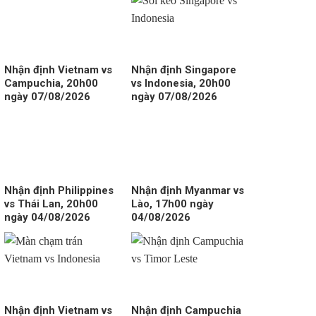
Nhận định Vietnam vs
Nhận định Singapore
Campuchia, 20h00
vs Indonesia, 20h00
ngày 07/08/2026
ngày 07/08/2026
Nhận định Philippines
Nhận định Myanmar vs
vs Thái Lan, 20h00
Lào, 17h00 ngày
ngày 04/08/2026
04/08/2026
Nhận định Vietnam vs
Nhận định Campuchia