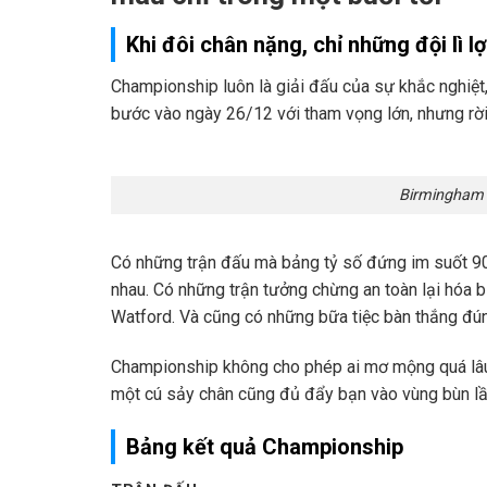
Khi đôi chân nặng, chỉ những đội lì 
Championship luôn là giải đấu của sự khắc nghiệt,
bước vào ngày 26/12 với tham vọng lớn, nhưng rời
Birmingham 
Có những trận đấu mà bảng tỷ số đứng im suốt 90
nhau. Có những trận tưởng chừng an toàn lại hóa bi
Watford. Và cũng có những bữa tiệc bàn thắng đú
Championship không cho phép ai mơ mộng quá lâu.
một cú sảy chân cũng đủ đẩy bạn vào vùng bùn lầ
Bảng kết quả Championship