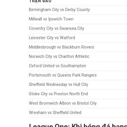
TRẬN ĐẤU
Birmingham City vs Derby County
Millwall vs Ipswich Town
Coventry City vs Swansea City
Leicester City vs Watford
Middlesbrough vs Blackburn Rovers
Norwich City vs Charlton Athletic
Oxford United vs Southampton
Portsmouth vs Queens Park Rangers
Sheffield Wednesday vs Hull City
Stoke City vs Preston North End
West Bromwich Albion vs Bristol City
Wrexham vs Sheffield United
League One: Khi bóng đá hạn