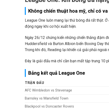
Không chiến thuật hoa mỹ, chỉ có va
League One luôn mang lại thứ bóng đá rất thật. Ở 
động ngay khi cơ hội xuất hiện.
Ngày 26/12 chứng kiến những chiến thắng đậm đến
Huddersfield và Burton Albion biến Boxing Day thà
Trong khi đó, Reading lại khiến cả giải phải ngoái 
Đây là giải đấu mà chỉ cần bạn mất tập trung 10 
Bảng kết quả League One
TRẬN ĐẤU
AFC Wimbledon vs Stevenage
Barnsley vs Mansfield Town
Blackpool vs Doncaster Rovers