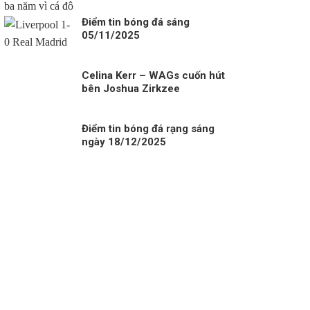
Điểm tin bóng đá sáng
05/11/2025
Celina Kerr – WAGs cuốn hút
bên Joshua Zirkzee
Điểm tin bóng đá rạng sáng
ngày 18/12/2025