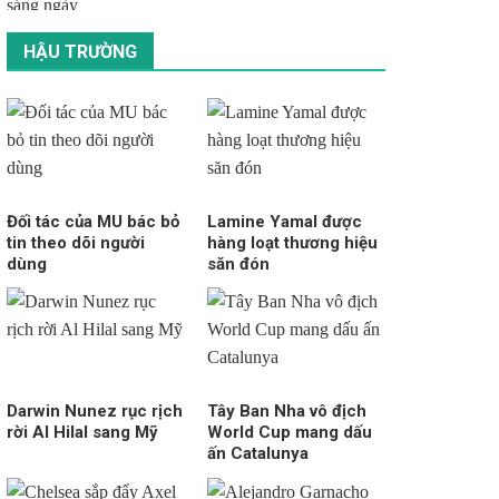
HẬU TRƯỜNG
Đối tác của MU bác bỏ
Lamine Yamal được
tin theo dõi người
hàng loạt thương hiệu
dùng
săn đón
Darwin Nunez rục rịch
Tây Ban Nha vô địch
rời Al Hilal sang Mỹ
World Cup mang dấu
ấn Catalunya