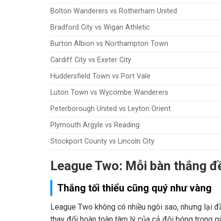
Bolton Wanderers vs Rotherham United
Bradford City vs Wigan Athletic
Burton Albion vs Northampton Town
Cardiff City vs Exeter City
Huddersfield Town vs Port Vale
Luton Town vs Wycombe Wanderers
Peterborough United vs Leyton Orient
Plymouth Argyle vs Reading
Stockport County vs Lincoln City
League Two: Mỗi bàn thắng đề
Thắng tối thiểu cũng quý như vàng
League Two không có nhiều ngôi sao, nhưng lại đ
thay đổi hoàn toàn tâm lý của cả đội bóng trong gi