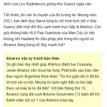
địch của Los Rojiblancos giống như Suarez ngày nào.
Tất nhiên, đó vẫn là chuyện của thì tương lai. Nhưng năm
2021, ban lãnh đạo Barca từng bị chỉ trích kịch liệt vì đẩy
Suarez đến một đối thủ cạnh tranh trực tiếp là Atletico. Còn
giờ, không hiểu HLV Pep Guardiola của Man City có tiếc
không, khi Haaland thi đấu phập phù trong khi người cũ
Alvarez đang bùng nổ đầy mạnh mẽ?
Alvarez vẫn tự trách bản thân
Dù ghi bàn duy nhất giúp Atletico đánh bại Osasuna,
Julian Alvarez vẫn chưa hài lòng. Phát biểu sau trận, tiền
đạo người Argentina thừa nhận: “Tôi hơi giận dữ vì đã bỏ
lỡ một vài cơ hội. Nhưng tôi luôn nghĩ đến cơ hội tiếp
theo, và may là nó đã đến”. Với bàn thắng thứ 13,
Alvarez cũng đã vượt Antoine Griezmann (12 bàn) để trở
thành chân sút số 1 của Atletico mùa này.