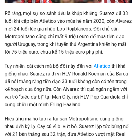
Rõ ràng, mọi sự so sánh đều là khập khiễng. Suarez đã 33
tuổi khi cập bến Atletico vào mùa hè năm 2020, còn Alvarez
mới 24 tuổi lúc gia nhập Los Rojiblancos. Đội chủ sân
Metropolitano cũng chỉ mất 9 triệu euro để mua tiền đạo
người Uruguay, trong khi tuyển thủ Argentina khiến họ mất
tới 75 triệu euro, chưa kể 15 triệu euro phụ phí.
Tuy nhiên, cái cách mà bộ đôi này đến với
Atletico
thì khá
giống nhau. Suarez ra đi vì HLV Ronald Koeman của Barca
đã nói thẳng rằng tiền đạo 33 tuổi không còn có tên trong
kế hoạch của ông nữa. Còn Alvarez thì quá ngán ngẩm với
vai trò “siêu dự bị” tại Man City, nơi HLV Pep Guardiola chỉ
cưng chiều một mình Erling Haaland.
Hiệu ứng mà họ tạo ra tại sân Metropolitano cũng giống
nhau đến kỳ lạ. Cay cú vì bị vứt bỏ, Suarez lập tức bùng nổ
với 21 bàn thắng sau 32 trận, đưa Atletico vượt mặt Real