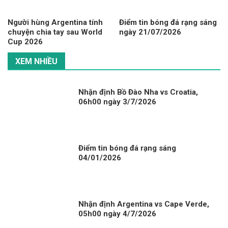
Người hùng Argentina tính
Điểm tin bóng đá rạng sáng
chuyện chia tay sau World
ngày 21/07/2026
Cup 2026
XEM NHIỀU
Nhận định Bồ Đào Nha vs Croatia,
06h00 ngày 3/7/2026
Điểm tin bóng đá rạng sáng
04/01/2026
Nhận định Argentina vs Cape Verde,
05h00 ngày 4/7/2026