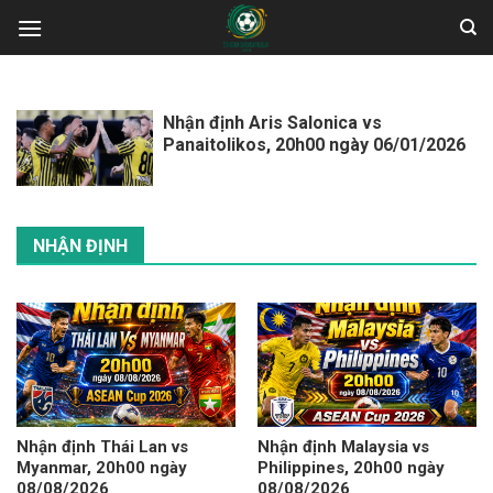
Skip
to
content
Nhận định Aris Salonica vs
Panaitolikos, 20h00 ngày 06/01/2026
NHẬN ĐỊNH
Nhận định Thái Lan vs
Nhận định Malaysia vs
Myanmar, 20h00 ngày
Philippines, 20h00 ngày
08/08/2026
08/08/2026