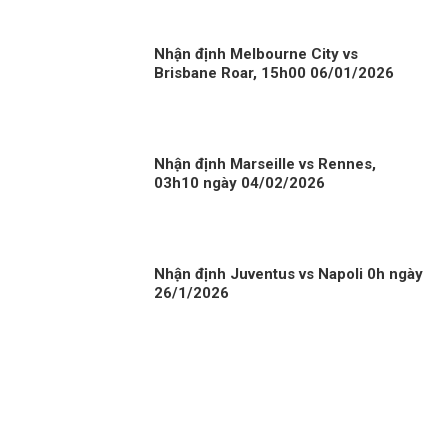
Nhận định Melbourne City vs
Brisbane Roar, 15h00 06/01/2026
Nhận định Marseille vs Rennes,
03h10 ngày 04/02/2026
Nhận định Juventus vs Napoli 0h ngày
26/1/2026