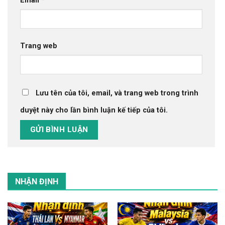
Email
*
Trang web
Lưu tên của tôi, email, và trang web trong trình
duyệt này cho lần bình luận kế tiếp của tôi.
NHẬN ĐỊNH