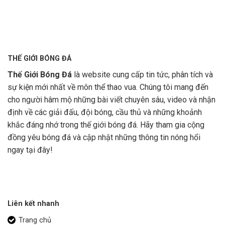
THẾ GIỚI BÓNG ĐÁ
Thế Giới Bóng Đá
là website cung cấp tin tức, phân tích và
sự kiện mới nhất về môn thể thao vua. Chúng tôi mang đến
cho người hâm mộ những bài viết chuyên sâu, video và nhận
định về các giải đấu, đội bóng, cầu thủ và những khoảnh
khắc đáng nhớ trong thế giới bóng đá. Hãy tham gia cộng
đồng yêu bóng đá và cập nhật những thông tin nóng hổi
ngay tại đây!
Liên kết nhanh
Trang chủ