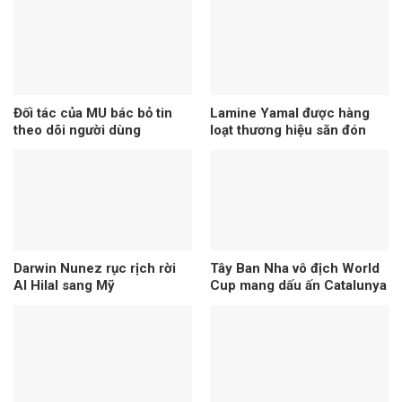
Đối tác của MU bác bỏ tin
Lamine Yamal được hàng
theo dõi người dùng
loạt thương hiệu săn đón
Darwin Nunez rục rịch rời
Tây Ban Nha vô địch World
Al Hilal sang Mỹ
Cup mang dấu ấn Catalunya