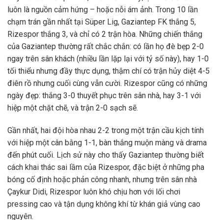
luôn là nguồn cảm hứng – hoặc nỗi ám ảnh. Trong 10 lần
chạm trán gần nhất tại Süper Lig, Gaziantep FK thắng 5,
Rizespor thắng 3, và chỉ có 2 trận hòa. Những chiến thắng
của Gaziantep thường rất chắc chắn: có lần họ đè bẹp 2-0
ngay trên sân khách (nhiều lần lặp lại với tỷ số này), hay 1-0
tối thiểu nhưng đầy thực dụng, thậm chí có trận hủy diệt 4-5
điên rồ nhưng cuối cùng vẫn cười. Rizespor cũng có những
ngày đẹp: thắng 3-0 thuyết phục trên sân nhà, hay 3-1 với
hiệp một chặt chẽ, và trận 2-0 sạch sẽ.
Gần nhất, hai đội hòa nhau 2-2 trong một trận cầu kịch tính
với hiệp một cân bằng 1-1, bàn thắng muộn màng và drama
đến phút cuối. Lịch sử này cho thấy Gaziantep thường biết
cách khai thác sai lầm của Rizespor, đặc biệt ở những pha
bóng cố định hoặc phản công nhanh, nhưng trên sân nhà
Çaykur Didi, Rizespor luôn khó chịu hơn với lối chơi
pressing cao và tận dụng không khí từ khán giả vùng cao
nguyên.