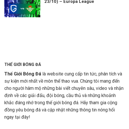
23/10) – Europa League
THẾ GIỚI BÓNG ĐÁ
Thế Giới Bóng Đá
là website cung cấp tin tức, phân tích và
sự kiện mới nhất về môn thể thao vua. Chúng tôi mang đến
cho người hâm mộ những bài viết chuyên sâu, video và nhận
định về các giải đấu, đội bóng, cầu thủ và những khoảnh
khắc đáng nhớ trong thế giới bóng đá. Hãy tham gia cộng
đồng yêu bóng đá và cập nhật những thông tin nóng hổi
ngay tại đây!