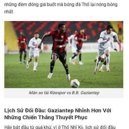
những đêm đông giá buốt mà bóng đá Thổ lại nóng bỏng
nhất.
Màn so tài Rizespor vs B.B. Gaziantep
Lịch Sử Đối Đầu: Gaziantep Nhỉnh Hơn Với
Những Chiến Thắng Thuyết Phục
Hãy bắt đầu từ quá khứ, vì ở Thổ Nhĩ Kỳ, lịch sử đối đầu