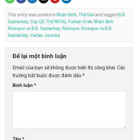
This entry was posted in
Nhận Định
,
Thế Giới
and tagged
B.B.
Gaziantep
,
Cúp QG Thổ Nhĩ Kỳ
,
Furkan Orak
,
Nhận định
Rizespor vs B.B. Gaziantep
,
Rizespor
,
Rizespor vs B.B.
Gaziantep
,
Vaclav Jurecka
.
Để lại một bình luận
Email của bạn sẽ không được hiển thị công khai.
Các
trường bắt buộc được đánh dấu
*
Bình luận
*
Tên
*