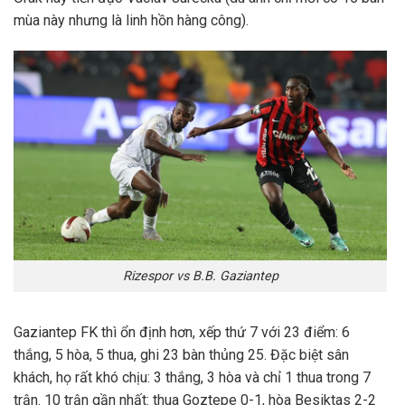
mùa này nhưng là linh hồn hàng công).
Rizespor vs B.B. Gaziantep
Gaziantep FK thì ổn định hơn, xếp thứ 7 với 23 điểm: 6
thắng, 5 hòa, 5 thua, ghi 23 bàn thủng 25. Đặc biệt sân
khách, họ rất khó chịu: 3 thắng, 3 hòa và chỉ 1 thua trong 7
trận. 10 trận gần nhất: thua Goztepe 0-1, hòa Besiktas 2-2