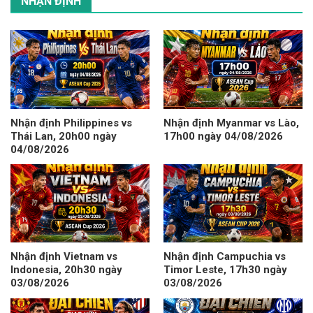
NHẬN ĐỊNH
Nhận định Philippines vs
Nhận định Myanmar vs Lào,
Thái Lan, 20h00 ngày
17h00 ngày 04/08/2026
04/08/2026
Nhận định Vietnam vs
Nhận định Campuchia vs
Indonesia, 20h30 ngày
Timor Leste, 17h30 ngày
03/08/2026
03/08/2026