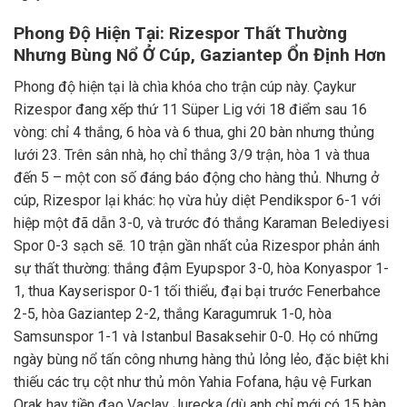
Phong Độ Hiện Tại: Rizespor Thất Thường
Nhưng Bùng Nổ Ở Cúp, Gaziantep Ổn Định Hơn
Phong độ hiện tại là chìa khóa cho trận cúp này. Çaykur
Rizespor đang xếp thứ 11 Süper Lig với 18 điểm sau 16
vòng: chỉ 4 thắng, 6 hòa và 6 thua, ghi 20 bàn nhưng thủng
lưới 23. Trên sân nhà, họ chỉ thắng 3/9 trận, hòa 1 và thua
đến 5 – một con số đáng báo động cho hàng thủ. Nhưng ở
cúp, Rizespor lại khác: họ vừa hủy diệt Pendikspor 6-1 với
hiệp một đã dẫn 3-0, và trước đó thắng Karaman Belediyesi
Spor 0-3 sạch sẽ. 10 trận gần nhất của Rizespor phản ánh
sự thất thường: thắng đậm Eyupspor 3-0, hòa Konyaspor 1-
1, thua Kayserispor 0-1 tối thiểu, đại bại trước Fenerbahce
2-5, hòa Gaziantep 2-2, thắng Karagumruk 1-0, hòa
Samsunspor 1-1 và Istanbul Basaksehir 0-0. Họ có những
ngày bùng nổ tấn công nhưng hàng thủ lỏng lẻo, đặc biệt khi
thiếu các trụ cột như thủ môn Yahia Fofana, hậu vệ Furkan
Orak hay tiền đạo Vaclav Jurecka (dù anh chỉ mới có 15 bàn