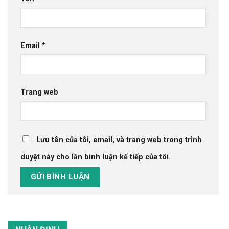
Email
*
Trang web
Lưu tên của tôi, email, và trang web trong trình
duyệt này cho lần bình luận kế tiếp của tôi.