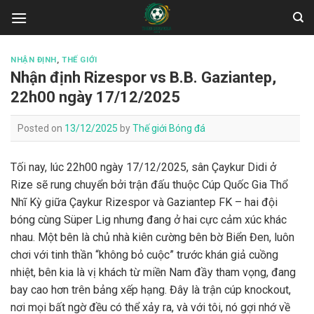
Skip
to
content
NHẬN ĐỊNH
,
THẾ GIỚI
Nhận định Rizespor vs B.B. Gaziantep,
22h00 ngày 17/12/2025
Posted on
13/12/2025
by
Thế giới Bóng đá
Tối nay, lúc 22h00 ngày 17/12/2025, sân Çaykur Didi ở
Rize sẽ rung chuyển bởi trận đấu thuộc Cúp Quốc Gia Thổ
Nhĩ Kỳ giữa Çaykur Rizespor và Gaziantep FK – hai đội
bóng cùng Süper Lig nhưng đang ở hai cực cảm xúc khác
nhau. Một bên là chủ nhà kiên cường bên bờ Biển Đen, luôn
chơi với tinh thần “không bỏ cuộc” trước khán giả cuồng
nhiệt, bên kia là vị khách từ miền Nam đầy tham vọng, đang
bay cao hơn trên bảng xếp hạng. Đây là trận cúp knockout,
nơi mọi bất ngờ đều có thể xảy ra, và với tôi, nó gợi nhớ về