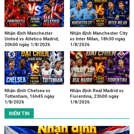
Nhận định Manchester
Nhận định Manchester City
United vs Atletico Madrid,
vs Inter Milan, 18h30 ngày
20h00 ngày 1/8/2026
1/8/2026
Nhận định Chelsea vs
Nhận định Real Madrid vs
Tottenham, 16h45 ngày
Fiorentina, 23h00 ngày
1/8/2026
1/8/2026
ĐIỂM TIN