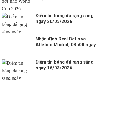
Điểm tin bóng đá rạng sáng
ngày 20/05/2026
Nhận định Real Betis vs
Atletico Madrid, 03h00 ngày
6/2/2026
Điểm tin bóng đá rạng sáng
ngày 16/03/2026