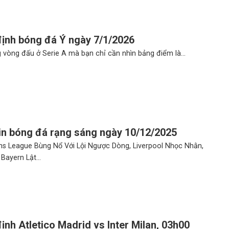
ịnh bóng đá Ý ngày 7/1/2026
vòng đấu ở Serie A mà bạn chỉ cần nhìn bảng điểm là...
in bóng đá rạng sáng ngày 10/12/2025
s League Bùng Nổ Với Lội Ngược Dòng, Liverpool Nhọc Nhằn,
Bayern Lật...
ịnh Atletico Madrid vs Inter Milan, 03h00