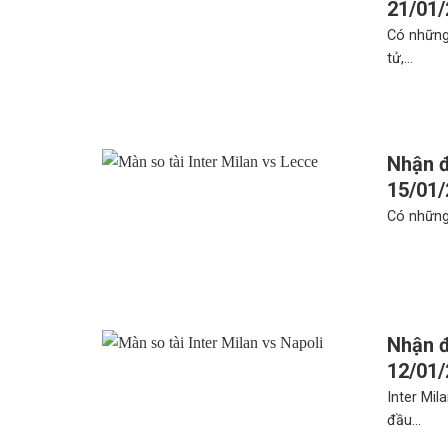
21/01
Có những
tử,...
Nhận đ
15/01
Có những 
Nhận đ
12/01
Inter Mil
đầu...