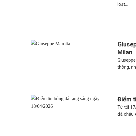
loạt...
Giusep
Milan
Giuseppe
thông, nh
Điểm t
Từ tối 1
đá châu Â