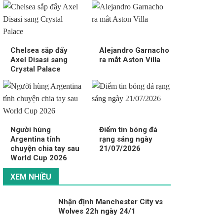
Chelsea sắp đẩy
Alejandro Garnacho
Axel Disasi sang
ra mắt Aston Villa
Crystal Palace
Người hùng
Điểm tin bóng đá
Argentina tính
rạng sáng ngày
chuyện chia tay sau
21/07/2026
World Cup 2026
XEM NHIỀU
Nhận định Manchester City vs
Wolves 22h ngày 24/1