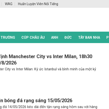
WAG
Huấn Luyện Viên Nổi Tiếng
 TRƯỜNG
CÚP CHÂU ÂU
ANH
ĐỨC
TÂY BAN NHA
P
ịnh Manchester City vs Inter Milan, 18h30
/8/2026
r City vs Inter Milan: Ký ức Istanbul và bình minh của một kỷ
in bóng đá rạng sáng 15/05/2026
 đá 14/05/2026 kéo dài đến tận rạng sáng hôm sau với hàng