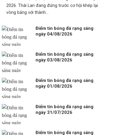
2026. Thái Lan đang đứng trước cơ hội khép lại
vòng bảng với thành...
Điểm tin bóng đá rạng sáng
ngày 04/08/2026
Điểm tin bóng đá rạng sáng
ngày 03/08/2026
Điểm tin bóng đá rạng sáng
ngày 01/08/2026
Điểm tin bóng đá rạng sáng
ngày 31/07/2026
Điểm tin bóng đá rạng sáng