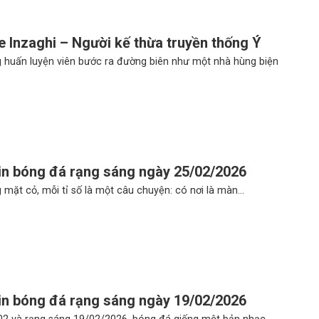
 Inzaghi – Người kế thừa truyền thống Ý
 huấn luyện viên bước ra đường biên như một nhà hùng biện
in bóng đá rạng sáng ngày 25/02/2026
 mặt cỏ, mỗi tỉ số là một câu chuyện: có nơi là màn...
in bóng đá rạng sáng ngày 19/02/2026