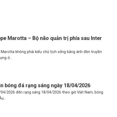
pe Marotta – Bộ não quản trị phía sau Inter
 Marotta không phải kiểu chủ tịch sống bằng ánh đèn truyền
ưng ở...
in bóng đá rạng sáng ngày 18/04/2026
7/04/2026 đến rạng sáng 18/04/2026 theo giờ Việt Nam, bóng
u...