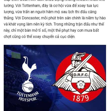
lường. Với Tottenham, đây là cơ hội vừa để xoay tua lực
lượng, vừa trấn an người hâm mộ sau lịch thi đấu căng
thẳng. Với Doncaster, mỗi phút trên sân chính là niềm tự hào
và khát vọng làm nên kỳ tích. Trong những trận đấu như thế
này, chỉ một bàn mở tỉ số, một thẻ phạt hay cơn mưa bất
chợt cũng có thể xoay chuyển cả cục diện.