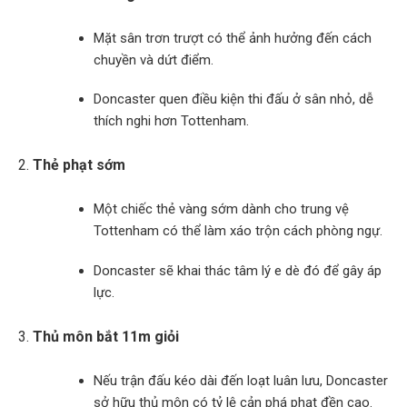
Mặt sân trơn trượt có thể ảnh hưởng đến cách
chuyền và dứt điểm.
Doncaster quen điều kiện thi đấu ở sân nhỏ, dễ
thích nghi hơn Tottenham.
Thẻ phạt sớm
Một chiếc thẻ vàng sớm dành cho trung vệ
Tottenham có thể làm xáo trộn cách phòng ngự.
Doncaster sẽ khai thác tâm lý e dè đó để gây áp
lực.
Thủ môn bắt 11m giỏi
Nếu trận đấu kéo dài đến loạt luân lưu, Doncaster
sở hữu thủ môn có tỷ lệ cản phá phạt đền cao.