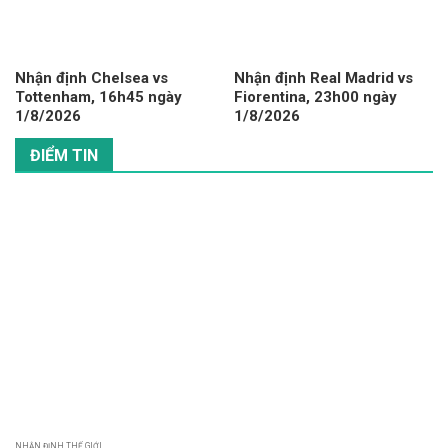
Nhận định Chelsea vs
Nhận định Real Madrid vs
Tottenham, 16h45 ngày
Fiorentina, 23h00 ngày
1/8/2026
1/8/2026
ĐIỂM TIN
NHẬN ĐỊNH THẾ GIỚI