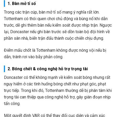
1. Bàn mở tỉ số
Trong các trận cúp, bàn mở tỉ số mang ý nghĩa rất lớn.
Tottenham có thói quen chơi chủ động và bùng nổ khi dẫn
trước, dễ ghi thêm bàn nếu kiểm soát được nhịp trận. Ngược
lại, Doncaster nếu ghi bàn trước sẽ dồn toàn bộ đội hình về
phần sân nhà, biến trận đấu thành cuộc chiến chịu đựng.
Điểm mấu chốt là Tottenham không được nóng vội nếu bị
dẫn, tránh rơi vào bẫy phản công.
2. Bóng chết & công nghệ hỗ trợ trọng tài
Doncaster có thể không mạnh về kiểm soát bóng nhưng rất
nguy hiểm ở các tình huống bóng chết như phạt góc, phạt
trực tiếp. Trong khi đó, Tottenham thường dễ bị phân tâm khi
trọng tài can thiệp qua công nghệ hỗ trợ, gây gián đoạn nhịp
tấn công.
Một quyết định VAR có thể thay đổi cục diện và cảm xúc