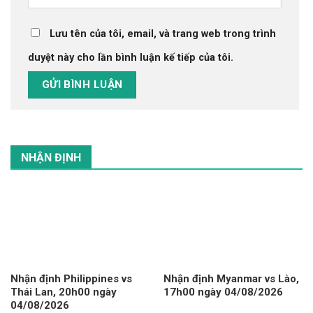
Lưu tên của tôi, email, và trang web trong trình
duyệt này cho lần bình luận kế tiếp của tôi.
NHẬN ĐỊNH
Nhận định Philippines vs
Nhận định Myanmar vs Lào,
Thái Lan, 20h00 ngày
17h00 ngày 04/08/2026
04/08/2026