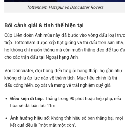
Tottenham Hotspur vs Doncaster Rovers
Bối cảnh giải & tình thế hiện tại
Cúp Liên đoàn Anh mùa này đã bước vào vòng đấu loại trực
tiếp. Tottenham được xếp hạt giống và thi đấu trên sân nhà,
họ không chỉ muốn thắng mà còn muốn thắng đẹp để tạo đà
cho các trận đấu tại Ngoại hạng Anh.
Với Doncaster, đội bóng đến từ giải hạng thấp, họ gần như
không chịu áp lực nào về thành tích. Mục tiêu chính là thi
đấu cống hiến, cọ xát và mang về trải nghiệm quý giá.
Điều kiện đi tiếp:
Thắng trong 90 phút hoặc hiệp phụ, nếu
hòa sẽ đá luân lưu 11m.
Ảnh hưởng hiệu số:
Không tính hiệu số bàn thắng bại, mọi
kết quả đều là “một mất một còn”.