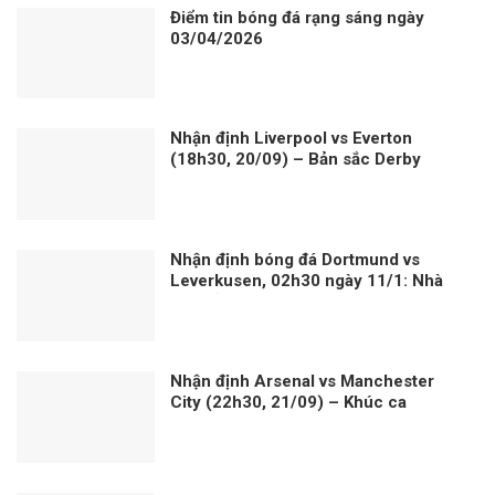
Điểm tin bóng đá rạng sáng ngày
03/04/2026
Nhận định Liverpool vs Everton
(18h30, 20/09) – Bản sắc Derby
Merseyside
Nhận định bóng đá Dortmund vs
Leverkusen, 02h30 ngày 11/1: Nhà
vua trở lại
Nhận định Arsenal vs Manchester
City (22h30, 21/09) – Khúc ca
Emirates