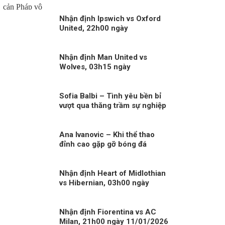
Nhận định Ipswich vs Oxford
United, 22h00 ngày
01/01/2026
Nhận định Man United vs
Wolves, 03h15 ngày
31/12/2025
Sofia Balbi – Tình yêu bền bỉ
vượt qua thăng trầm sự nghiệp
Ana Ivanovic – Khi thể thao
đỉnh cao gặp gỡ bóng đá
Nhận định Heart of Midlothian
vs Hibernian, 03h00 ngày
11/02/2026
Nhận định Fiorentina vs AC
Milan, 21h00 ngày 11/01/2026