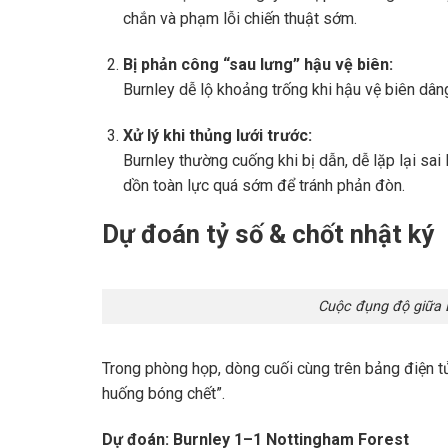
chắn và phạm lỗi chiến thuật sớm.
Bị phản công “sau lưng” hậu vệ biên:
Burnley dễ lộ khoảng trống khi hậu vệ biên dâng 
Xử lý khi thủng lưới trước:
Burnley thường cuống khi bị dẫn, dễ lặp lại sai
dồn toàn lực quá sớm để tránh phản đòn.
Dự đoán tỷ số & chốt nhật ký
Cuộc đụng độ giữa 
Trong phòng họp, dòng cuối cùng trên bảng điện tử
huống bóng chết”.
Dự đoán: Burnley 1–1 Nottingham Forest