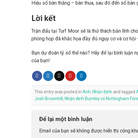
Hiệu số bàn thắng – bàn thua, sau đó đến số bàn 
Lời kết
Trận đấu tại Turf Moor sẽ là thử thách bản lĩnh c
phòng họp đã khắc họa đầy đủ nguy cơ và cơ hội 
Bạn dự đoán tỷ số thế nào? Hãy để lại bình luận n
của bạn!
This entry was posted in
Anh
,
Nhận Định
and tagged
Josh Brownhill
,
Nhận định Burnley vs Nottingham For
Để lại một bình luận
Email của bạn sẽ không được hiển thị công kha