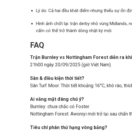
Lý do: Cả hai đều khát điểm nhưng thiếu sự ổn đị
Hình ảnh chốt lại: trận derby nhỏ vùng Midlands,
cấm có thể trở thành dòng nhật ký mới.
FAQ
Trận Burnley vs Nottingham Forest diễn ra kh
21h00 ngày 20/09/2025 (giờ Việt Nam).
Sân & điều kiện thời tiết?
Sân Turf Moor. Thời tiết khoảng 16°C, khô ráo, thíc
Ai vắng mặt đáng chú ý?
Burnley: chưa chắc có Foster.
Nottingham Forest: Awoniyi mới trở lại sau chấn 
Tiêu chí phân thứ hạng vòng bảng?