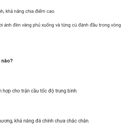
nh, khả năng chia điểm cao.
 nơi ánh đèn vàng phủ xuống và từng cú đánh đầu trong vòng
i nào?
h hợp cho trận cầu tốc độ trung bình.
thương, khả năng đá chính chưa chắc chắn.