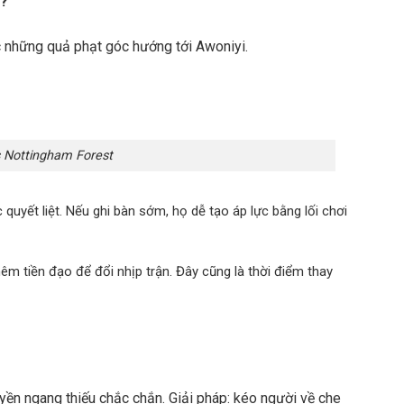
t?
c những quả phạt góc hướng tới Awoniyi.
s Nottingham Forest
uyết liệt. Nếu ghi bàn sớm, họ dễ tạo áp lực bằng lối chơi
êm tiền đạo để đổi nhịp trận. Đây cũng là thời điểm thay
yền ngang thiếu chắc chắn. Giải pháp: kéo người về che