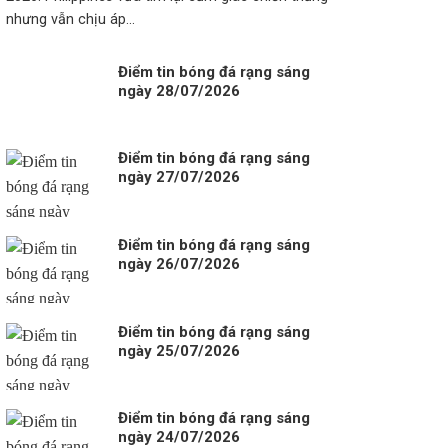
nhưng vẫn chịu áp...
Điểm tin bóng đá rạng sáng
ngày 28/07/2026
Điểm tin bóng đá rạng sáng
ngày 27/07/2026
Điểm tin bóng đá rạng sáng
ngày 26/07/2026
Điểm tin bóng đá rạng sáng
ngày 25/07/2026
Điểm tin bóng đá rạng sáng
ngày 24/07/2026