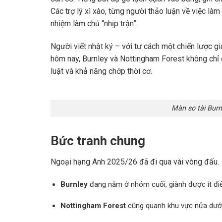
Các trợ lý xì xào, từng người thảo luận về việc là
nhiệm làm chủ “nhịp trận”.
Người viết nhật ký – với tư cách một chiến lược gi
hôm nay, Burnley và Nottingham Forest không chỉ đ
luật và khả năng chớp thời cơ.
Màn so tài Burn
Bức tranh chung
Ngoại hạng Anh 2025/26 đã đi qua vài vòng đấu.
Burnley
đang nằm ở nhóm cuối, giành được ít điểm
Nottingham Forest
cũng quanh khu vực nửa dưới 