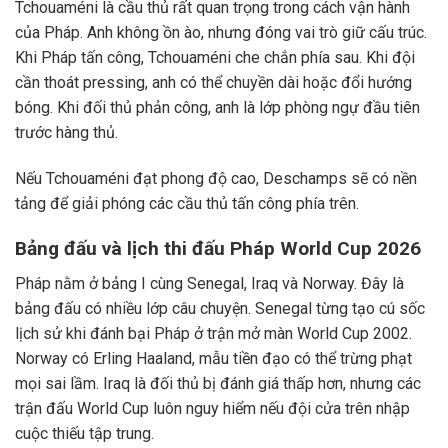
Tchouaméni là cầu thủ rất quan trọng trong cách vận hành
của Pháp. Anh không ồn ào, nhưng đóng vai trò giữ cấu trúc.
Khi Pháp tấn công, Tchouaméni che chắn phía sau. Khi đội
cần thoát pressing, anh có thể chuyền dài hoặc đổi hướng
bóng. Khi đối thủ phản công, anh là lớp phòng ngự đầu tiên
trước hàng thủ.
Nếu Tchouaméni đạt phong độ cao, Deschamps sẽ có nền
tảng để giải phóng các cầu thủ tấn công phía trên.
Bảng đấu và lịch thi đấu Pháp World Cup 2026
Pháp nằm ở bảng I cùng Senegal, Iraq và Norway. Đây là
bảng đấu có nhiều lớp câu chuyện. Senegal từng tạo cú sốc
lịch sử khi đánh bại Pháp ở trận mở màn World Cup 2002.
Norway có Erling Haaland, mẫu tiền đạo có thể trừng phạt
mọi sai lầm. Iraq là đối thủ bị đánh giá thấp hơn, nhưng các
trận đấu World Cup luôn nguy hiểm nếu đội cửa trên nhập
cuộc thiếu tập trung.