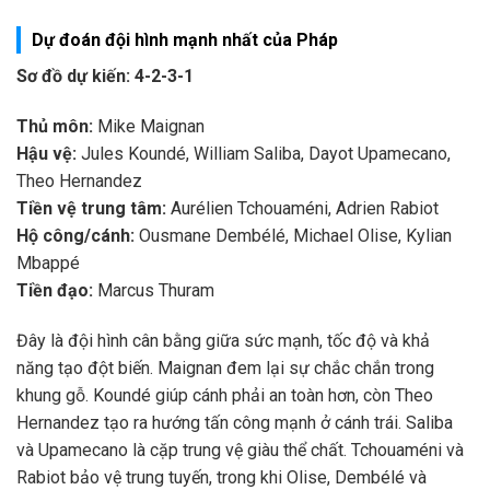
Dự đoán đội hình mạnh nhất của Pháp
Sơ đồ dự kiến: 4-2-3-1
Thủ môn:
Mike Maignan
Hậu vệ:
Jules Koundé, William Saliba, Dayot Upamecano,
Theo Hernandez
Tiền vệ trung tâm:
Aurélien Tchouaméni, Adrien Rabiot
Hộ công/cánh:
Ousmane Dembélé, Michael Olise, Kylian
Mbappé
Tiền đạo:
Marcus Thuram
Đây là đội hình cân bằng giữa sức mạnh, tốc độ và khả
năng tạo đột biến. Maignan đem lại sự chắc chắn trong
khung gỗ. Koundé giúp cánh phải an toàn hơn, còn Theo
Hernandez tạo ra hướng tấn công mạnh ở cánh trái. Saliba
và Upamecano là cặp trung vệ giàu thể chất. Tchouaméni và
Rabiot bảo vệ trung tuyến, trong khi Olise, Dembélé và