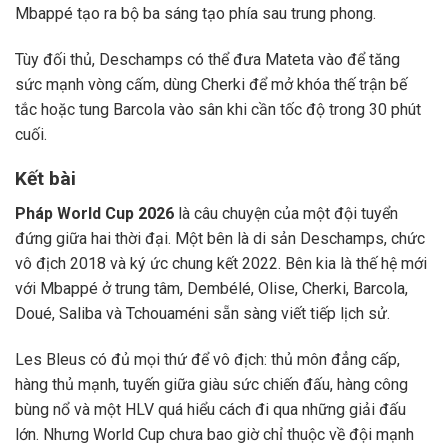
Mbappé tạo ra bộ ba sáng tạo phía sau trung phong.
Tùy đối thủ, Deschamps có thể đưa Mateta vào để tăng
sức mạnh vòng cấm, dùng Cherki để mở khóa thế trận bế
tắc hoặc tung Barcola vào sân khi cần tốc độ trong 30 phút
cuối.
Kết bài
Pháp World Cup 2026
là câu chuyện của một đội tuyển
đứng giữa hai thời đại. Một bên là di sản Deschamps, chức
vô địch 2018 và ký ức chung kết 2022. Bên kia là thế hệ mới
với Mbappé ở trung tâm, Dembélé, Olise, Cherki, Barcola,
Doué, Saliba và Tchouaméni sẵn sàng viết tiếp lịch sử.
Les Bleus có đủ mọi thứ để vô địch: thủ môn đẳng cấp,
hàng thủ mạnh, tuyến giữa giàu sức chiến đấu, hàng công
bùng nổ và một HLV quá hiểu cách đi qua những giải đấu
lớn. Nhưng World Cup chưa bao giờ chỉ thuộc về đội mạnh