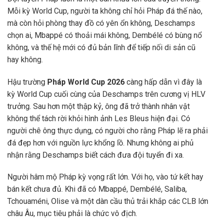
Mỗi kỳ World Cup, người ta không chỉ hỏi Pháp đá thế nào,
mà còn hỏi phòng thay đồ có yên ổn không, Deschamps
chọn ai, Mbappé có thoải mái không, Dembélé có bùng nổ
không, và thế hệ mới có đủ bản lĩnh để tiếp nối di sản cũ
hay không.
Hậu trường
Pháp World Cup 2026
càng hấp dẫn vì đây là
kỳ World Cup cuối cùng của Deschamps trên cương vị HLV
trưởng. Sau hơn một thập kỷ, ông đã trở thành nhân vật
không thể tách rời khỏi hình ảnh Les Bleus hiện đại. Có
người chê ông thực dụng, có người cho rằng Pháp lẽ ra phải
đá đẹp hơn với nguồn lực khổng lồ. Nhưng không ai phủ
nhận rằng Deschamps biết cách đưa đội tuyển đi xa.
Người hâm mộ Pháp kỳ vọng rất lớn. Với họ, vào tứ kết hay
bán kết chưa đủ. Khi đã có Mbappé, Dembélé, Saliba,
Tchouaméni, Olise và một dàn cầu thủ trải khắp các CLB lớn
châu Âu, mục tiêu phải là chức vô địch.