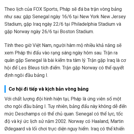
Theo lịch của FOX Sports, Pháp sẽ đá ba trận vòng bảng
như sau: gặp Senegal ngày 16/6 tại New York New Jersey
Stadium, gặp Iraq ngày 22/6 tại Philadelphia Stadium và
gặp Norway ngày 26/6 tại Boston Stadium.
Tính theo giờ Việt Nam, người hâm mộ nhiều khả năng sẽ
xem Pháp thi đấu vào rạng sáng ngày hôm sau. Trận ra
quân gặp Senegal là bài kiểm tra tâm lý. Trận gặp Iraq là cơ
hội để Les Bleus tích điểm. Trận gặp Norway có thể quyết
định ngôi đầu bảng I.
Cơ hội đi tiếp và kịch bản vòng bảng
Với chất lượng đội hình hiện tại, Pháp là ứng viên số một
cho ngôi đầu bảng I. Tuy nhiên, bảng đấu này không dễ đến
mức Deschamps có thể chủ quan. Senegal có thể lực, tốc
độ và ký ức lịch sử năm 2002. Norway có Haaland, Martin
Ødegaard và lối chơi trực diện nguy hiểm. Iraq có thể khiến