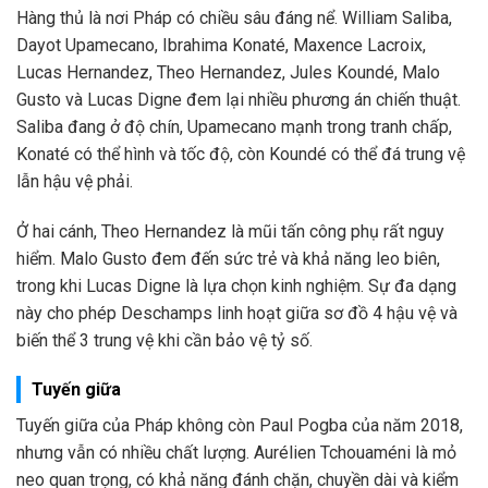
Hàng thủ là nơi Pháp có chiều sâu đáng nể. William Saliba,
Dayot Upamecano, Ibrahima Konaté, Maxence Lacroix,
Lucas Hernandez, Theo Hernandez, Jules Koundé, Malo
Gusto và Lucas Digne đem lại nhiều phương án chiến thuật.
Saliba đang ở độ chín, Upamecano mạnh trong tranh chấp,
Konaté có thể hình và tốc độ, còn Koundé có thể đá trung vệ
lẫn hậu vệ phải.
Ở hai cánh, Theo Hernandez là mũi tấn công phụ rất nguy
hiểm. Malo Gusto đem đến sức trẻ và khả năng leo biên,
trong khi Lucas Digne là lựa chọn kinh nghiệm. Sự đa dạng
này cho phép Deschamps linh hoạt giữa sơ đồ 4 hậu vệ và
biến thể 3 trung vệ khi cần bảo vệ tỷ số.
Tuyến giữa
Tuyến giữa của Pháp không còn Paul Pogba của năm 2018,
nhưng vẫn có nhiều chất lượng. Aurélien Tchouaméni là mỏ
neo quan trọng, có khả năng đánh chặn, chuyền dài và kiểm