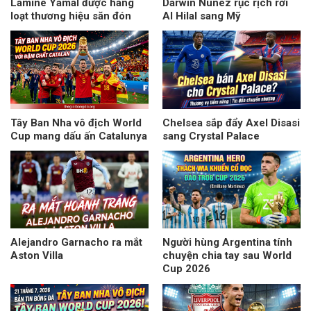
Lamine Yamal được hàng
Darwin Nunez rục rịch rời
loạt thương hiệu săn đón
Al Hilal sang Mỹ
Tây Ban Nha vô địch World
Chelsea sắp đẩy Axel Disasi
Cup mang dấu ấn Catalunya
sang Crystal Palace
Alejandro Garnacho ra mắt
Người hùng Argentina tính
Aston Villa
chuyện chia tay sau World
Cup 2026