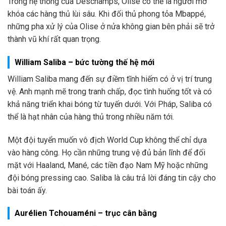
Trong hệ thống của Deschamps, Olise có thể là người mở
khóa các hàng thủ lùi sâu. Khi đối thủ phong tỏa Mbappé,
những pha xử lý của Olise ở nửa không gian bên phải sẽ trở
thành vũ khí rất quan trọng.
William Saliba – bức tường thế hệ mới
William Saliba mang đến sự điềm tĩnh hiếm có ở vị trí trung
vệ. Anh mạnh mẽ trong tranh chấp, đọc tình huống tốt và có
khả năng triển khai bóng từ tuyến dưới. Với Pháp, Saliba có
thể là hạt nhân của hàng thủ trong nhiều năm tới.
Một đội tuyển muốn vô địch World Cup không thể chỉ dựa
vào hàng công. Họ cần những trung vệ đủ bản lĩnh để đối
mặt với Haaland, Mané, các tiền đạo Nam Mỹ hoặc những
đội bóng pressing cao. Saliba là câu trả lời đáng tin cậy cho
bài toán ấy.
Aurélien Tchouaméni – trục cân bằng