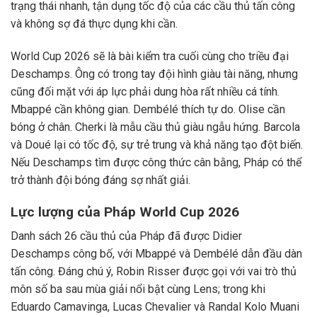
trạng thái nhanh, tận dụng tốc độ của các cầu thủ tấn công
và không sợ đá thực dụng khi cần.
World Cup 2026 sẽ là bài kiểm tra cuối cùng cho triều đại
Deschamps. Ông có trong tay đội hình giàu tài năng, nhưng
cũng đối mặt với áp lực phải dung hòa rất nhiều cá tính.
Mbappé cần không gian. Dembélé thích tự do. Olise cần
bóng ở chân. Cherki là mẫu cầu thủ giàu ngẫu hứng. Barcola
và Doué lại có tốc độ, sự trẻ trung và khả năng tạo đột biến.
Nếu Deschamps tìm được công thức cân bằng, Pháp có thể
trở thành đội bóng đáng sợ nhất giải.
Lực lượng của Pháp World Cup 2026
Danh sách 26 cầu thủ của Pháp đã được Didier
Deschamps công bố, với Mbappé và Dembélé dẫn đầu dàn
tấn công. Đáng chú ý, Robin Risser được gọi với vai trò thủ
môn số ba sau mùa giải nổi bật cùng Lens; trong khi
Eduardo Camavinga, Lucas Chevalier và Randal Kolo Muani