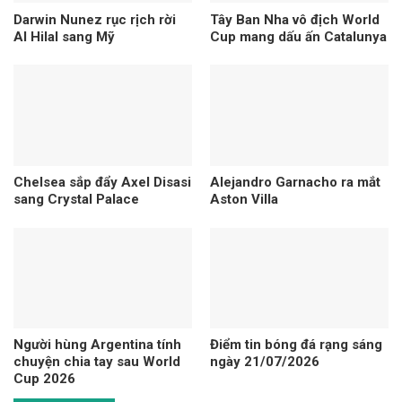
Darwin Nunez rục rịch rời
Tây Ban Nha vô địch World
Al Hilal sang Mỹ
Cup mang dấu ấn Catalunya
Chelsea sắp đẩy Axel Disasi
Alejandro Garnacho ra mắt
sang Crystal Palace
Aston Villa
Người hùng Argentina tính
Điểm tin bóng đá rạng sáng
chuyện chia tay sau World
ngày 21/07/2026
Cup 2026