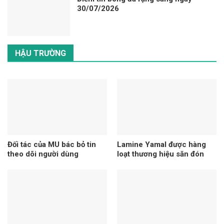
30/07/2026
HẬU TRƯỜNG
Đối tác của MU bác bỏ tin
Lamine Yamal được hàng
theo dõi người dùng
loạt thương hiệu săn đón