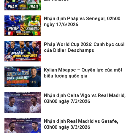
Nhận định Pháp vs Senegal, 02h00
ngày 17/6/2026
Pháp World Cup 2026: Canh bạc cuối
của Didier Deschamps
Kylian Mbappe – Quyền lực của một
biểu tượng quốc gia
Nhận định Celta Vigo vs Real Madrid,
03h00 ngày 7/3/2026
Nhận định Real Madrid vs Getafe,
03h00 ngày 3/3/2026