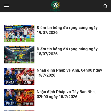
Skip
to
content
Điểm tin bóng đá rạng sáng ngày
19/07/2026
Điểm tin bóng đá rạng sáng ngày
18/07/2026
Nhận định Pháp vs Anh, 04h00 ngày
19/7/2026
Nhận định Pháp vs Tây Ban Nha,
02h00 ngày 15/7/2026